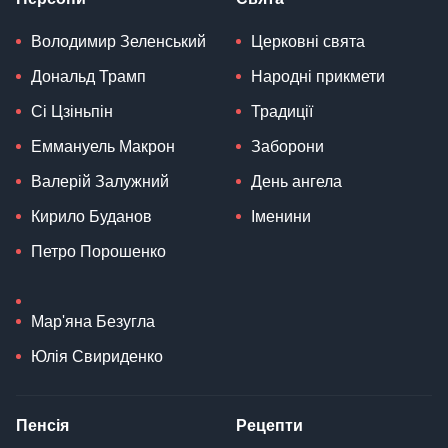
Володимир Зеленський
Церковні свята
Дональд Трамп
Народні прикмети
Сі Цзіньпін
Традиції
Еммануель Макрон
Заборони
Валерій Залужний
День ангела
Кирило Буданов
Іменини
Петро Порошенко
Мар'яна Безугла
Юлія Свириденко
Пенсія
Рецепти