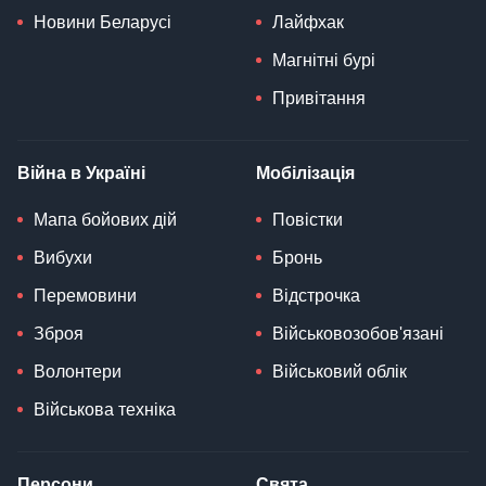
Новини Беларусі
Лайфхак
Магнітні бурі
Привітання
Війна в Україні
Мобілізація
Мапа бойових дій
Повістки
Вибухи
Бронь
Перемовини
Відстрочка
Зброя
Військовозобов'язані
Волонтери
Військовий облік
Військова техніка
Персони
Свята