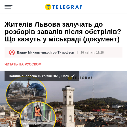
Жителів Львова залучать до
розборів завалів після обстрілів?
Що кажуть у міськраді (документ)
Вадим Михальченко
,
Ігор Тимофєєв
16 квітня, 11:28
Автор
Дата публікації
ЧИТАТЬ НА РУССКОМ
Новина оновлена 16 квітня 2026, 11:28