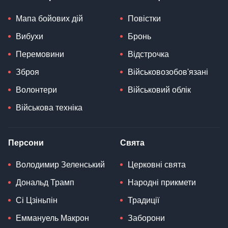
Мапа бойових дій
Повістки
Вибухи
Бронь
Перемовини
Відстрочка
Зброя
Військовозобов'язані
Волонтери
Військовий облік
Військова техніка
Персони
Свята
Володимир Зеленський
Церковні свята
Дональд Трамп
Народні прикмети
Сі Цзіньпін
Традиції
Еммануель Макрон
Заборони