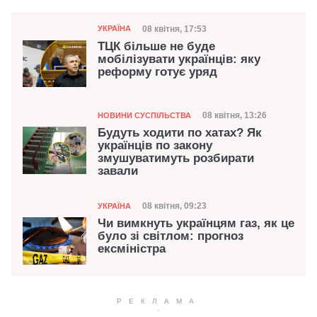
Категорія
Дата публікації
08 квітня, 17:53
УКРАЇНА
ТЦК більше не буде
мобілізувати українців: яку
реформу готує уряд
Категорія
Дата публікації
08 квітня, 13:26
НОВИНИ СУСПІЛЬСТВА
Будуть ходити по хатах? Як
українців по закону
змушуватимуть розбирати
завали
Категорія
Дата публікації
08 квітня, 09:23
УКРАЇНА
Чи вимкнуть українцям газ, як це
було зі світлом: прогноз
ексміністра