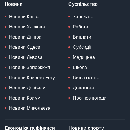
Новини
Суспільство
Новини Києва
Зарплата
Новини Харкова
Робота
Новини Дніпра
Виплати
Новини Одеси
Субсидії
Новини Львова
Медицина
Новини Запоріжжя
Школа
Новини Кривого Рогу
Вища освіта
Новини Донбасу
Допомога
Новини Криму
Прогноз погоди
Новини Миколаєва
Економіка та фінанси
Новини спорту