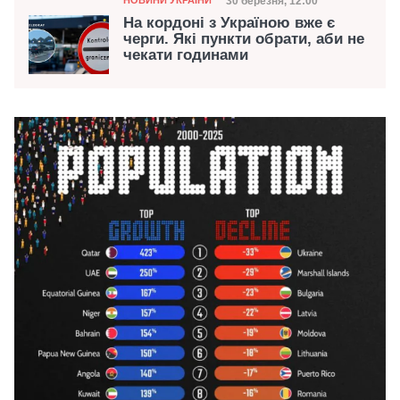
Дата публікації
30 березня, 12:00
НОВИНИ УКРАЇНИ
На кордоні з Україною вже є
черги. Які пункти обрати, аби не
чекати годинами