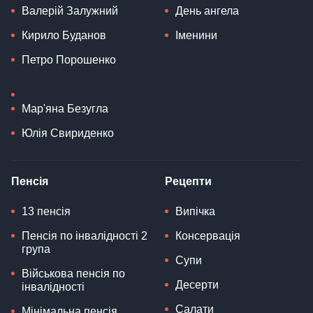
Валерій Залужний
День ангела
Кирило Буданов
Іменини
Петро Порошенко
Мар'яна Безугла
Юлія Свириденко
Пенсія
Рецепти
13 пенсія
Випічка
Пенсія по інвалідності 2
Консервація
група
Супи
Військова пенсія по
Десерти
інвалідності
Салати
Мінімальна пенсія