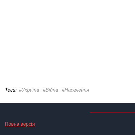
Теги:
#Україна
#Війна
#Населення
Повна версія