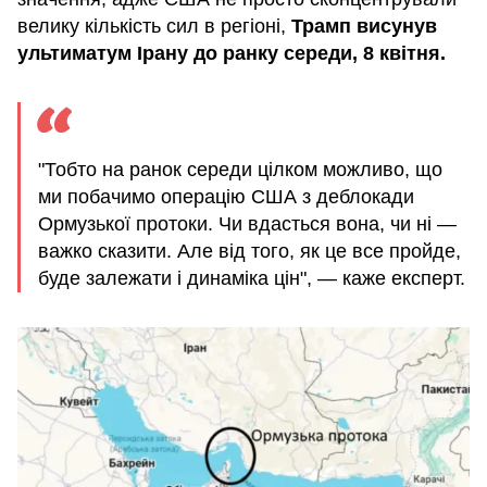
велику кількість сил в регіоні,
Трамп висунув
ультиматум Ірану до ранку середи, 8 квітня.
"Тобто на ранок середи цілком можливо, що
ми побачимо операцію США з деблокади
Ормузької протоки. Чи вдасться вона, чи ні —
важко сказити. Але від того, як це все пройде,
буде залежати і динаміка цін", — каже експерт.