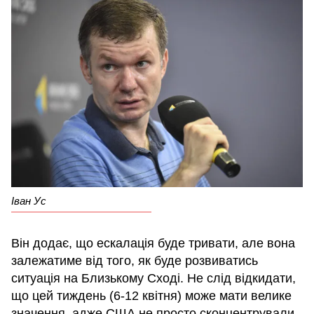
Іван Ус
Він додає, що ескалація буде тривати, але вона
залежатиме від того, як буде розвиватись
ситуація на Близькому Сході. Не слід відкидати,
що цей тиждень (6-12 квітня) може мати велике
значення, адже США не просто сконцентрували