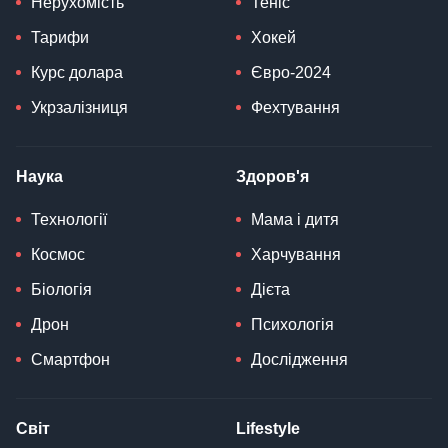
Нерухомість
Теніс
Тарифи
Хокей
Курс долара
Євро-2024
Укрзалізниця
Фехтування
Наука
Здоров'я
Технології
Мама і дитя
Космос
Харчування
Біологія
Дієта
Дрон
Психологія
Смартфон
Дослідження
Світ
Lifestyle