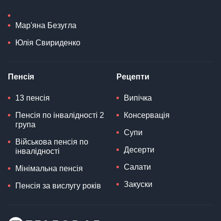
Мар'яна Безугла
Юлія Свириденко
Пенсія
Рецепти
13 пенсія
Випічка
Пенсія по інвалідності 2
Консервація
група
Супи
Військова пенсія по
Десерти
інвалідності
Салати
Мінімальна пенсія
Закуски
Пенсія за вислугу років