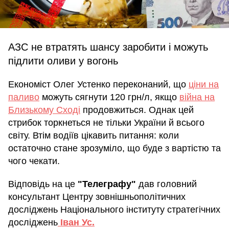
АЗС не втратять шансу заробити і можуть
підлити оливи у вогонь
Економіст Олег Устенко переконаний, що
ціни на
паливо
можуть сягнути 120 грн/л, якщо
війна на
Близькому Сході
продовжиться. Однак цей
стрибок торкнеться не тільки України й всього
світу. Втім водіїв цікавить питання: коли
остаточно стане зрозуміло, що буде з вартістю та
чого чекати.
Відповідь на це
"Телеграфу"
дав головний
консультант Центру зовнішньополітичних
досліджень Національного інституту стратегічних
досліджень
Іван Ус.