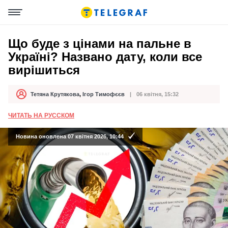
Що буде з цінами на пальне в
Україні? Названо дату, коли все
вирішиться
Тетяна Крутякова
,
Ігор Тимофєєв
06 квітня, 15:32
Автор
Дата публікації
ЧИТАТЬ НА РУССКОМ
Новина оновлена 07 квітня 2026, 10:44