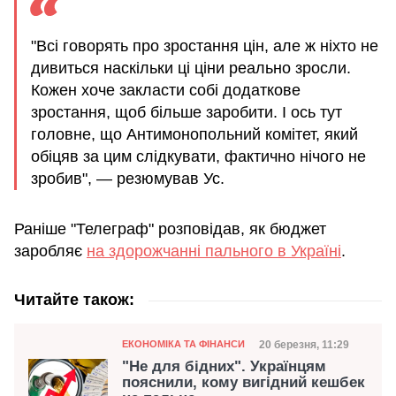
"Всі говорять про зростання цін, але ж ніхто не
дивиться наскільки ці ціни реально зросли.
Кожен хоче закласти собі додаткове
зростання, щоб більше заробити. І ось тут
головне, що Антимонопольний комітет, який
обіцяв за цим слідкувати, фактично нічого не
зробив", — резюмував Ус.
Раніше "Телеграф" розповідав, як бюджет
заробляє
на здорожчанні пального в Україні
.
Читайте також:
Категорія
Дата публікації
20 березня, 11:29
ЕКОНОМІКА ТА ФІНАНСИ
"Не для бідних". Українцям
пояснили, кому вигідний кешбек