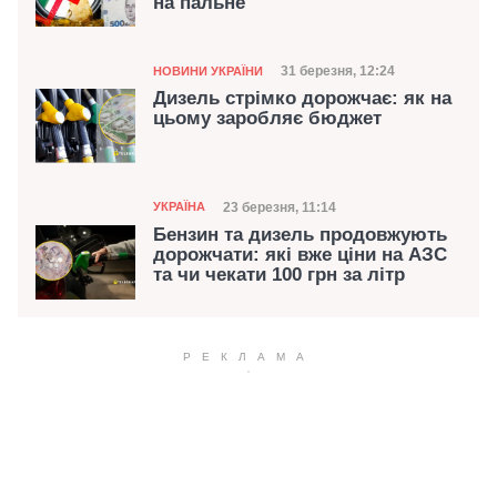
на пальне
Категорія
Дата публікації
31 березня, 12:24
НОВИНИ УКРАЇНИ
Дизель стрімко дорожчає: як на
цьому заробляє бюджет
Категорія
Дата публікації
23 березня, 11:14
УКРАЇНА
Бензин та дизель продовжують
дорожчати: які вже ціни на АЗС
та чи чекати 100 грн за літр