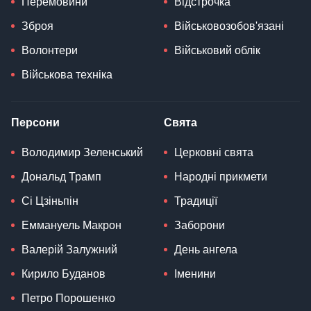
Перемовини
Відстрочка
Зброя
Військовозобов'язані
Волонтери
Військовий облік
Військова техніка
Персони
Свята
Володимир Зеленський
Церковні свята
Дональд Трамп
Народні прикмети
Сі Цзіньпін
Традиції
Еммануель Макрон
Заборони
Валерій Залужний
День ангела
Кирило Буданов
Іменини
Петро Порошенко