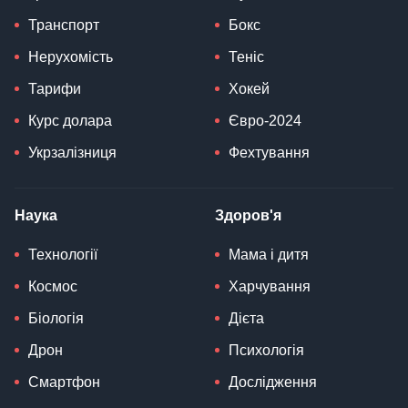
Транспорт
Бокс
Нерухомість
Теніс
Тарифи
Хокей
Курс долара
Євро-2024
Укрзалізниця
Фехтування
Наука
Здоров'я
Технології
Мама і дитя
Космос
Харчування
Біологія
Дієта
Дрон
Психологія
Смартфон
Дослідження