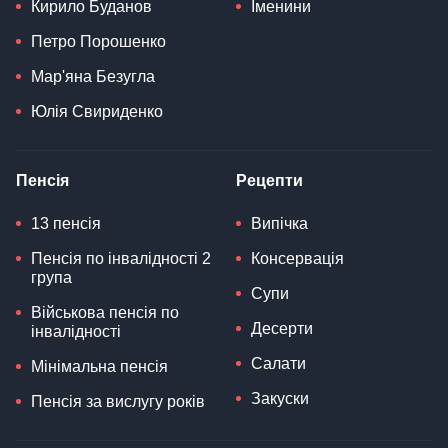
Кирило Буданов
Іменини
Петро Порошенко
Мар'яна Безугла
Юлія Свириденко
Пенсія
Рецепти
13 пенсія
Випічка
Пенсія по інвалідності 2
Консервація
група
Супи
Військова пенсія по
Десерти
інвалідності
Салати
Мінімальна пенсія
Закуски
Пенсія за вислугу років