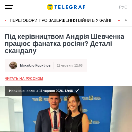
РУС
ПЕРЕГОВОРИ ПРО ЗАВЕРШЕННЯ ВІЙНИ В УКРАЇНІ
КОН
Під керівництвом Андрія Шевченка
працює фанатка росіян? Деталі
скандалу
Михайло Корнілов
11 червня, 12:08
Автор
Дата публікації
ЧИТАТЬ НА РУССКОМ
А
Новина оновлена 11 червня 2026, 12:08