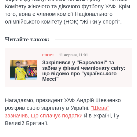
Комітету жіночого та дівочого футболу УАФ. Крім
того, вона є членом комісії Національного
олімпійського комітету (НОК) "Жінки у спорті".
Читайте також:
Категорія
Дата публікації
11 червня, 11:01
СПОРТ
Закріпився у "Барселоні" та
забив у фіналі чемпіонату світу:
що відомо про "українського
Мессі"
Нагадаємо, президент УАФ Андрій Шевченко
розкрив свою зарплату в Україні.
"Шева"
зазначив, що сплачує податки
й в Україні, і у
Великій Британії.