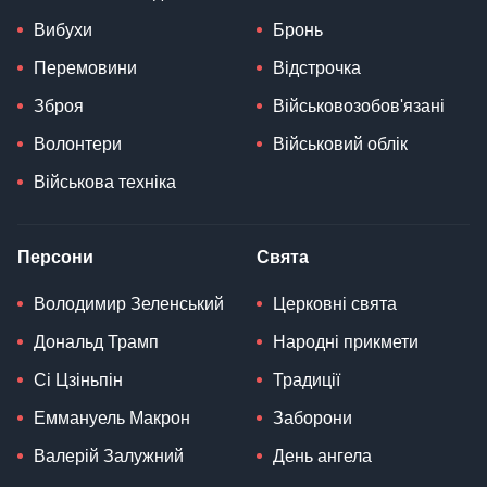
Вибухи
Бронь
Перемовини
Відстрочка
Зброя
Військовозобов'язані
Волонтери
Військовий облік
Військова техніка
Персони
Свята
Володимир Зеленський
Церковні свята
Дональд Трамп
Народні прикмети
Сі Цзіньпін
Традиції
Еммануель Макрон
Заборони
Валерій Залужний
День ангела