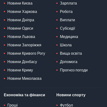
Новини Києва
Зарплата
Новини Харкова
Робота
Новини Дніпра
Виплати
Новини Одеси
Субсидії
Новини Львова
Медицина
Новини Запоріжжя
Школа
Новини Кривого Рогу
Вища освіта
Новини Донбасу
Допомога
Новини Криму
Прогноз погоди
Новини Миколаєва
Економіка та фінанси
Новини спорту
Гроші
Футбол