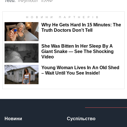
Теги:
#Футбол
#УАФ
Новини
Суспільство