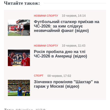
Читайте також:
Категорія
Дата публікації
10 червня, 14:14
НОВИНИ СПОРТУ
Футбольний сталкер приїхав на
ЧС-2026: за ким слідкує
незвичайний фанат (відео)
Категорія
Дата публікації
10 червня, 11:43
НОВИНИ СПОРТУ
Росія пробила дно на тлі
ЧС-2026 в Америці (відео)
Категорія
Дата публікації
08 червня, 17:02
СПОРТ
Зінченко проміняв "Шахтар" на
гараж у Москві (відео)