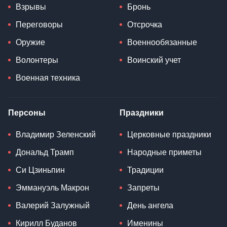
Взрывы
Бронь
Переговоры
Отсрочка
Оружие
Военнообязанные
Волонтеры
Воинский учет
Военная техника
Персоны
Праздники
Владимир Зеленский
Церковные праздники
Дональд Трамп
Народные приметы
Си Цзиньпин
Традиции
Эммануэль Макрон
Запреты
Валерий Залужный
День ангела
Кирилл Буданов
Именины