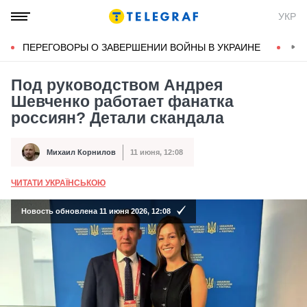
УКР
ПЕРЕГОВОРЫ О ЗАВЕРШЕНИИ ВОЙНЫ В УКРАИНЕ
КОН
Под руководством Андрея
Шевченко работает фанатка
россиян? Детали скандала
Михаил Корнилов
11 июня, 12:08
Автор
Дата публикации
ЧИТАТИ УКРАЇНСЬКОЮ
А
Новость обновлена 11 июня 2026, 12:08