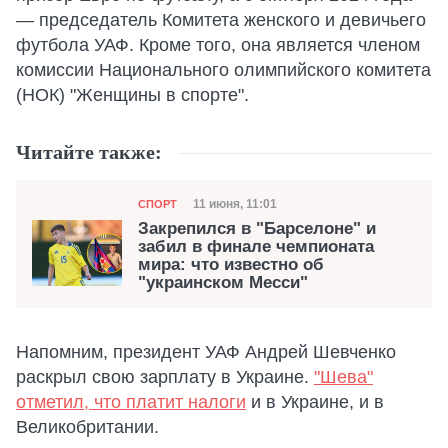
— председатель Комитета женского и девичьего
футбола УАФ. Кроме того, она является членом
комиссии Национального олимпийского комитета
(НОК) "Женщины в спорте".
Читайте также:
Категория
Дата публикации
11 июня, 11:01
СПОРТ
Закрепился в "Барселоне" и
забил в финале чемпионата
мира: что известно об
"украинском Месси"
Напомним, президент УАФ Андрей Шевченко
раскрыл свою зарплату в Украине.
"Шева"
отметил, что платит налоги
и в Украине, и в
Великобритании.