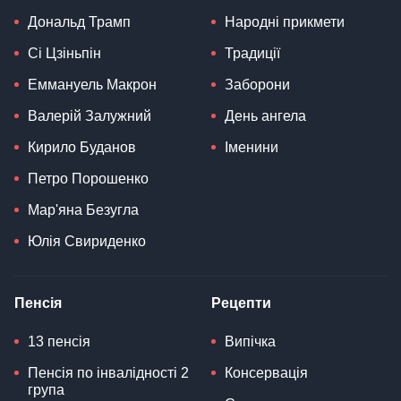
Дональд Трамп
Народні прикмети
Сі Цзіньпін
Традиції
Еммануель Макрон
Заборони
Валерій Залужний
День ангела
Кирило Буданов
Іменини
Петро Порошенко
Мар'яна Безугла
Юлія Свириденко
Пенсія
Рецепти
13 пенсія
Випічка
Пенсія по інвалідності 2
Консервація
група