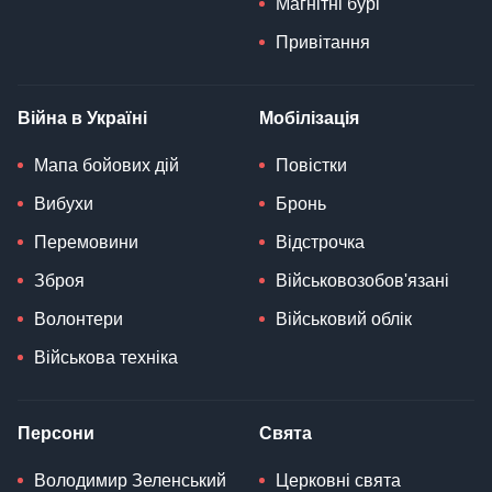
Магнітні бурі
Привітання
Війна в Україні
Мобілізація
Мапа бойових дій
Повістки
Вибухи
Бронь
Перемовини
Відстрочка
Зброя
Військовозобов'язані
Волонтери
Військовий облік
Військова техніка
Персони
Свята
Володимир Зеленський
Церковні свята