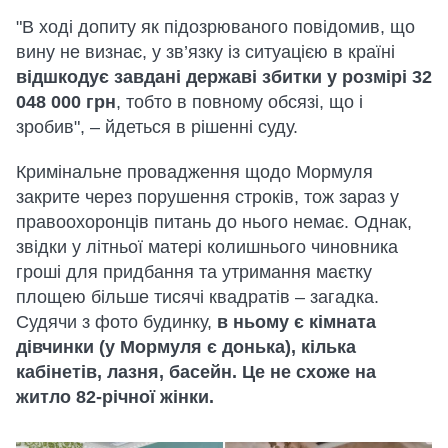
"В ході допиту як підозрюваного повідомив, що
вину не визнає, у зв’язку із ситуацією в країні
відшкодує завдані державі збитки у розмірі 32
048 000 грн
, тобто в повному обсязі, що і
зробив", – йдеться в рішенні суду.
Кримінальне провадження щодо Мормуля
закрите через порушення строків, тож зараз у
правоохоронців питань до нього немає. Однак,
звідки у літньої матері колишнього чиновника
гроші для придбання та утримання маєтку
площею більше тисячі квадратів – загадка.
Судячи з фото будинку,
в ньому є кімната
дівчинки (у Мормуля є донька), кілька
кабінетів, лазня, басейн. Це не схоже на
житло 82-річної жінки.