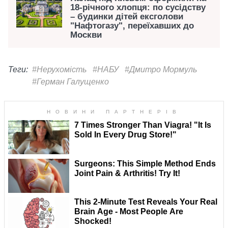
18-річного хлопця: по сусідству
– будинки дітей ексголови
"Нафтогазу", переїхавших до
Москви
Теги:
#Нерухомість
#НАБУ
#Дмитро Мормуль
#Герман Галущенко