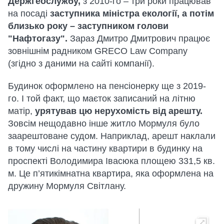
Держгеослужбу,
з 2010-го – три роки працював
на посаді
заступника міністра екології, а потім
близько року – заступником голови
"Нафтогазу".
Зараз Дмитро Дмитрович працює
зовнішнім радником GRECO Law Company
(згідно з даними на сайті компанії).
Будинок оформлено на пенсіонерку ще з 2019-
го. І той факт, що маєток записаний на літню
матір,
урятував цю нерухомість від арешту.
Зовсім нещодавно інше житло Мормуля було
заарештоване судом. Наприклад, арешт наклали
в тому числі на частину квартири в будинку на
проспекті Володимира Івасюка площею 331,5 кв.
м. Це п’ятикімнатна квартира, яка оформлена на
дружину Мормуля Світлану.