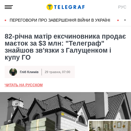
РУС
ПЕРЕГОВОРИ ПРО ЗАВЕРШЕННЯ ВІЙНИ В УКРАЇНІ
КОН
82-річна матір ексчиновника продає
маєток за $3 млн: "Телеграф"
знайшов зв’язки з Галущенком і
купу ГО
Гліб Климів
29 травня, 07:00
Автор
Дата публікації
ЧИТАТЬ НА РУССКОМ
А