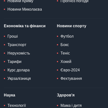
Новини Криму
Прогноз погоди
Новини Миколаєва
Економіка та фінанси
Новини спорту
Гроші
Футбол
Транспорт
Бокс
Нерухомість
Теніс
Тарифи
Хокей
Курс долара
Євро-2024
Укрзалізниця
Фехтування
Наука
Здоров'я
Технології
Мама і дитя