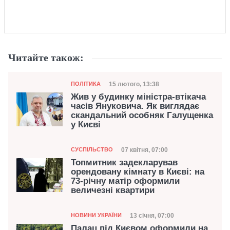
Читайте також:
Категорія
Дата публікації
15 лютого, 13:38
ПОЛІТИКА
Жив у будинку міністра-втікача
часів Януковича. Як виглядає
скандальний особняк Галущенка
у Києві
Категорія
Дата публікації
07 квітня, 07:00
СУСПІЛЬСТВО
Топмитник задекларував
орендовану кімнату в Києві: на
73-річну матір оформили
величезні квартири
Категорія
Дата публікації
13 січня, 07:00
НОВИНИ УКРАЇНИ
Палац під Києвом оформили на