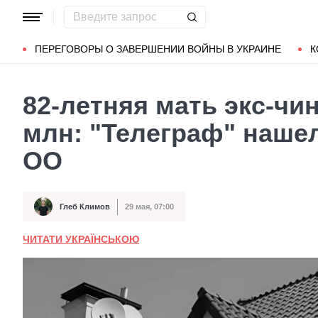
Популярные запросы
Мариуполь
Донбасс
Зеленский
ПЕРЕГОВОРЫ О ЗАВЕРШЕНИИ ВОЙНЫ В УКРАИНЕ
К
82-летняя мать экс-чи
млн: "Телеграф" нашел
ОО
Глеб Климов
29 мая, 07:00
Автор
Дата публикации
ЧИТАТИ УКРАЇНСЬКОЮ