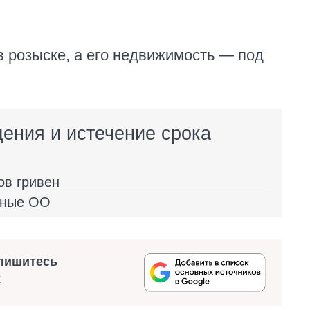
 розыске, а его недвижимость — под
ения и истечение срока
ов гривен
нные ОО
пишитесь
х