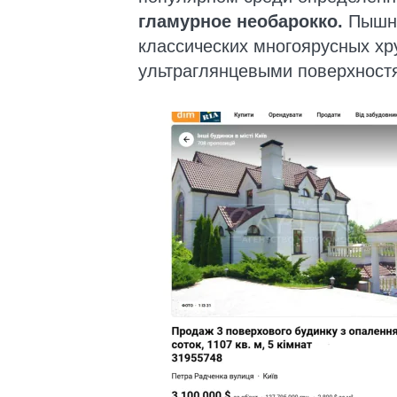
гламурное необарокко.
Пышны
классических многоярусных х
ультраглянцевыми поверхност