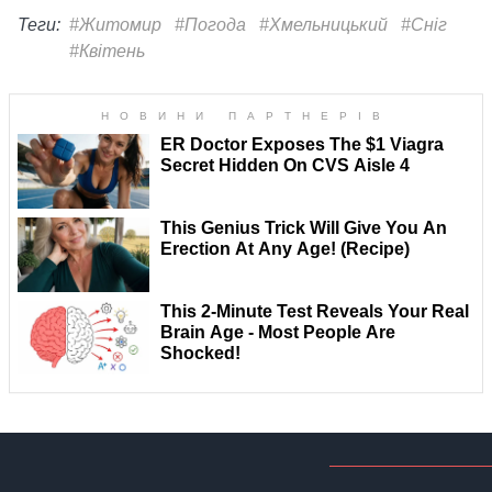
Теги:
#Житомир
#Погода
#Хмельницький
#Сніг
#Квітень