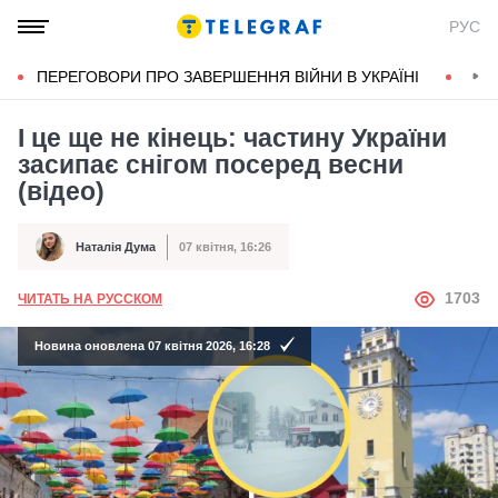
РУС
ПЕРЕГОВОРИ ПРО ЗАВЕРШЕННЯ ВІЙНИ В УКРАЇНІ
КОН
І це ще не кінець: частину України
засипає снігом посеред весни
(відео)
Наталія Дума
07 квітня, 16:26
Автор
Дата публікації
АВТОР
1703
ЧИТАТЬ НА РУССКОМ
Новина оновлена 07 квітня 2026, 16:28