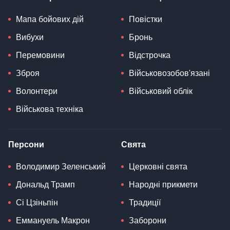
Мапа бойових дій
Повістки
Вибухи
Бронь
Перемовини
Відстрочка
Зброя
Військовозобов'язані
Волонтери
Військовий облік
Військова техніка
Персони
Свята
Володимир Зеленський
Церковні свята
Дональд Трамп
Народні прикмети
Сі Цзіньпін
Традиції
Еммануель Макрон
Заборони