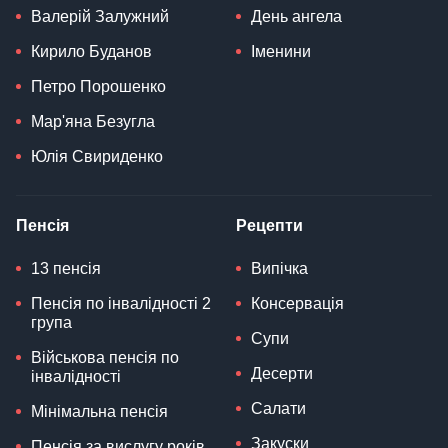
Валерій Залужний
День ангела
Кирило Буданов
Іменини
Петро Порошенко
Мар'яна Безугла
Юлія Свириденко
Пенсія
Рецепти
13 пенсія
Випічка
Пенсія по інвалідності 2
Консервація
група
Супи
Військова пенсія по
Десерти
інвалідності
Салати
Мінімальна пенсія
Закуски
Пенсія за вислугу років