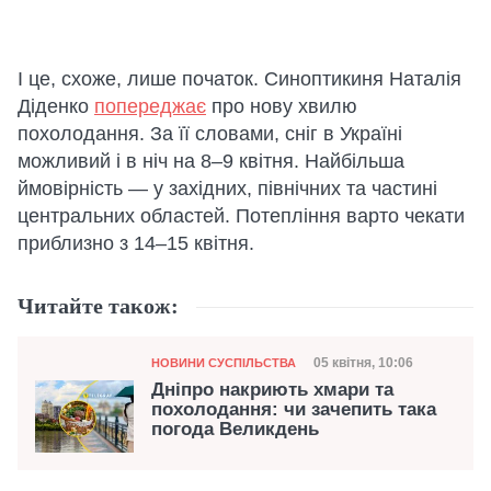
І це, схоже, лише початок. Синоптикиня Наталія
Діденко
попереджає
про нову хвилю
похолодання. За її словами, сніг в Україні
можливий і в ніч на 8–9 квітня. Найбільша
ймовірність — у західних, північних та частині
центральних областей. Потепління варто чекати
приблизно з 14–15 квітня.
Читайте також:
Категорія
Дата публікації
05 квітня, 10:06
НОВИНИ СУСПІЛЬСТВА
Дніпро накриють хмари та
похолодання: чи зачепить така
погода Великдень