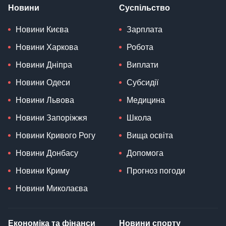
Новини
Суспільство
Новини Києва
Зарплата
Новини Харкова
Робота
Новини Дніпра
Виплати
Новини Одеси
Субсидії
Новини Львова
Медицина
Новини Запоріжжя
Школа
Новини Кривого Рогу
Вища освіта
Новини Донбасу
Допомога
Новини Криму
Прогноз погоди
Новини Миколаєва
Економіка та фінанси
Новини спорту