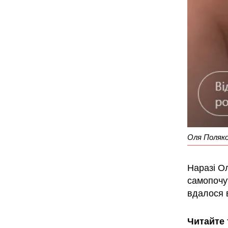
Оля Поляко
Наразі О
самопочу
вдалося 
Читайте 