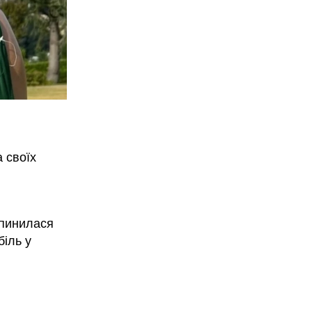
 своїх
опинилася
біль у