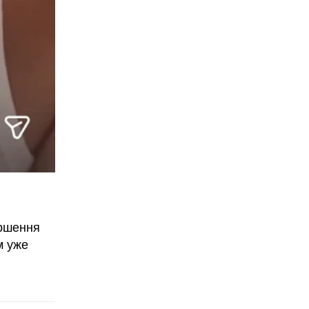
іршення
м уже