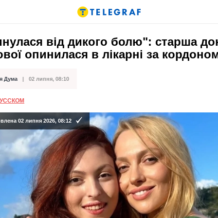
нулася від дикого болю": старша до
вої опинилася в лікарні за кордоно
я Дума
02 липня, 08:10
ації
РУССКОМ
лена 02 липня 2026, 08:12