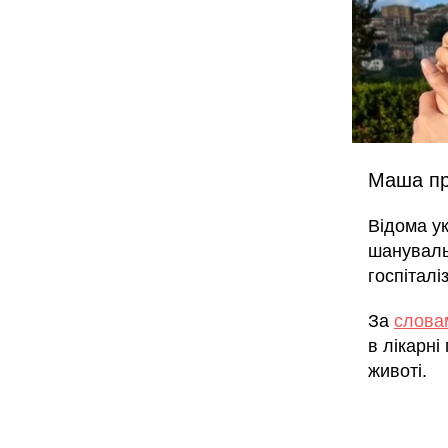
Маша пр
Відома у
шануваль
госпіталі
За
слова
в лікарні
животі.