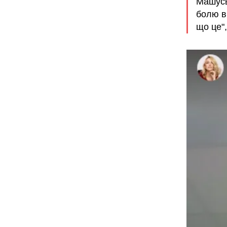
Машусь
болю в 
що це",