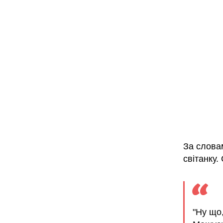
За слова
світанку.
"Ну що,