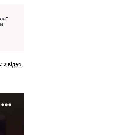
ла"
ми
и з відео,