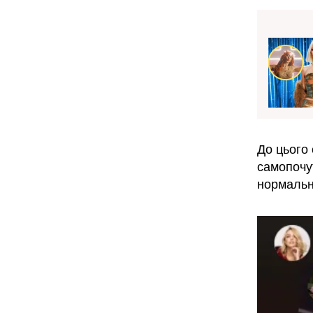
До цього 
самопочут
нормальн