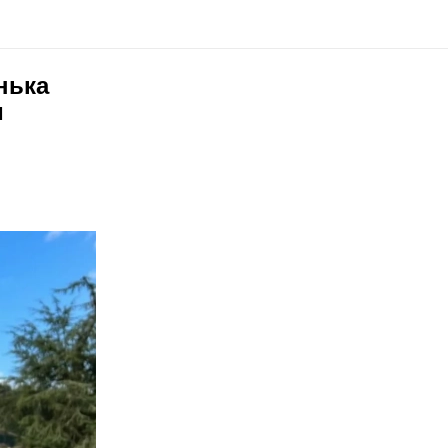
нька
м