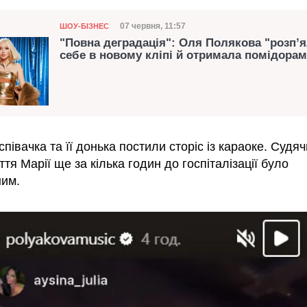
Категорія
Дата публікації
07 червня, 11:57
ШОУ-БІЗНЕС
"Повна деградація": Оля Полякова "розп’я
себе в новому кліпі й отримала помідора
співачка та її донька постили сторіс із караоке. Судяч
тя Марії ще за кілька годин до госпіталізації було
им.