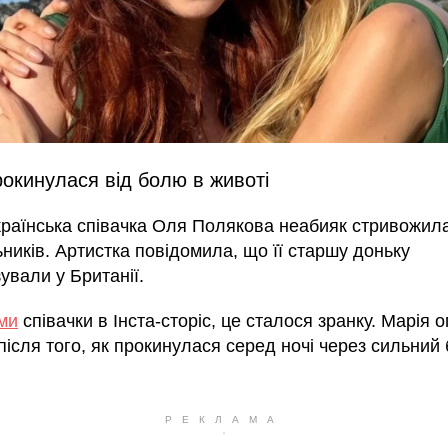
окинулася від болю в животі
країнська співачка Оля Полякова неабияк стривожила
ників. Артистка повідомила, що її старшу доньку
зували у Британії.
ми
співачки в Інста-сторіс, це сталося зранку. Марія 
 після того, як прокинулася серед ночі через сильний 