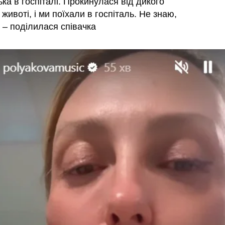
ка в госпіталі. Прокинулася від дикого
животі, і ми поїхали в госпіталь. Не знаю,
 – поділилася співачка