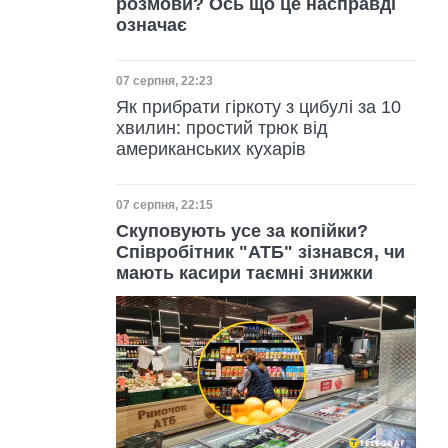
розмови? Ось що це насправді
означає
Дата публікації
07 серпня, 22:23
Як прибрати гіркоту з цибулі за 10
хвилин: простий трюк від
американських кухарів
Дата публікації
07 серпня, 22:15
Скуповують усе за копійки?
Співробітник "АТБ" зізнався, чи
мають касири таємні знижки