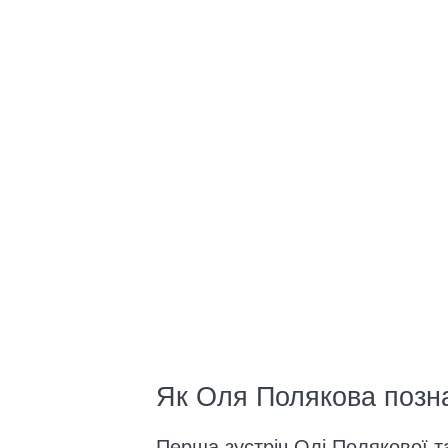
Як Оля Полякова позна
Перша зустріч Олі Полякової т