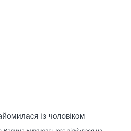
йомилася із чоловіком
а Вадима Буряковського відбулася на