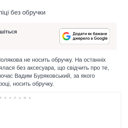
ліці без обручки
ишіться
олякова не носить обручку. На останніх
ялася без аксесуара, що свідчить про те,
очас Вадим Буряковський, за якого
оці, носить обручку.