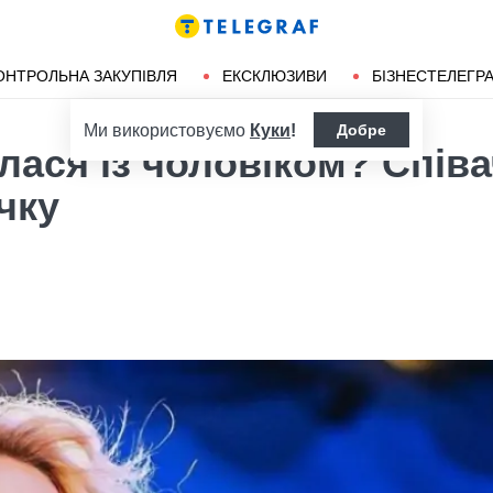
ендліз
Херсон
ОНТРОЛЬНА ЗАКУПІВЛЯ
ЕКСКЛЮЗИВИ
БІЗНЕСТЕЛЕГР
Ми використовуємо
Куки
!
Добре
ася із чоловіком? Співа
чку