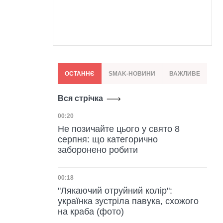
ОСТАННЄ
SMAK-НОВИНИ
ВАЖЛИВЕ
Вся стрічка
Дата публікації
00:20
Не позичайте цього у свято 8
серпня: що категорично
заборонено робити
Дата публікації
00:18
"Лякаючий отруйний колір":
українка зустріла павука, схожого
на краба (фото)