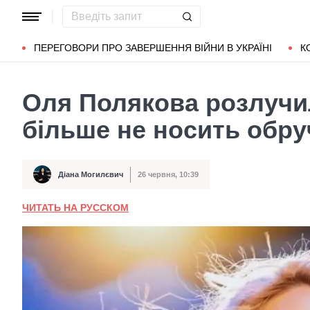
Популярні запити
Маріуполь
Донбас
Зеленський
Л
ПЕРЕГОВОРИ ПРО ЗАВЕРШЕННЯ ВІЙНИ В УКРАЇНІ
К
Оля Полякова розлучил
більше не носить обру
Діана Могилєвич
26 червня, 10:39
Автор
Дата публікації
ЧИТАТЬ НА РУССКОМ