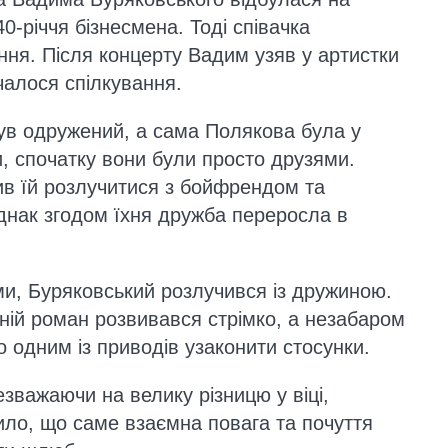
0-річчя бізнесмена. Тоді співачка
ння. Після концерту Вадим узяв у артистки
чалося спілкування.
ув одружений, а сама Полякова була у
и, спочатку вони були просто друзями.
ив їй розлучитися з бойфрендом та
днак згодом їхня дружба переросла в
и, Буряковський розлучився із дружиною.
хній роман розвивався стрімко, а незабаром
о одним із приводів узаконити стосунки.
зважаючи на велику різницю у віці,
ло, що саме взаємна повага та почуття