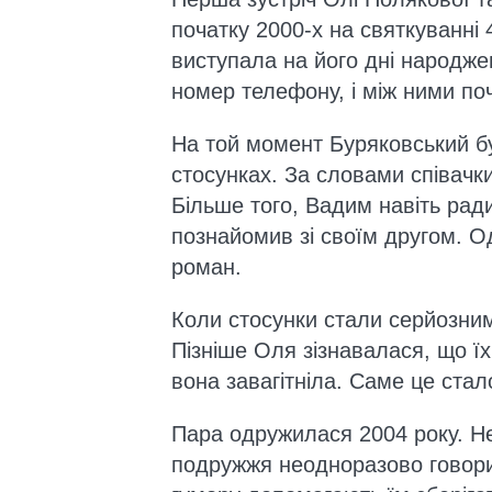
початку 2000-х на святкуванні 4
виступала на його дні народже
номер телефону, і між ними по
На той момент Буряковський б
стосунках. За словами співачк
Більше того, Вадим навіть рад
познайомив зі своїм другом. О
роман.
Коли стосунки стали серйозним
Пізніше Оля зізнавалася, що ї
вона завагітніла. Саме це стал
Пара одружилася 2004 року. Не
подружжя неодноразово говори