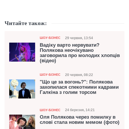
Читайте також:
Категорія
Дата публікації
29 червня, 13:54
ШОУ-БІЗНЕС
Вадіку варто нервувати?
Полякова неочікувано
заговорила про молодих хлопців
(відео)
Категорія
Дата публікації
20 червня, 08:22
ШОУ-БІЗНЕС
"Що це за вогонь?": Полякова
захопилася спекотними кадрами
Галкіна з голим торсом
Категорія
Дата публікації
24 березня, 14:21
ШОУ-БІЗНЕС
Оля Полякова через помилку в
слові стала новим мемом (фото)