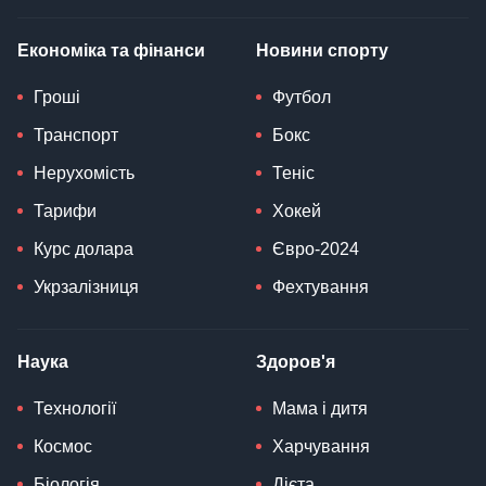
Економіка та фінанси
Новини спорту
Гроші
Футбол
Транспорт
Бокс
Нерухомість
Теніс
Тарифи
Хокей
Курс долара
Євро-2024
Укрзалізниця
Фехтування
Наука
Здоров'я
Технології
Мама і дитя
Космос
Харчування
Біологія
Дієта