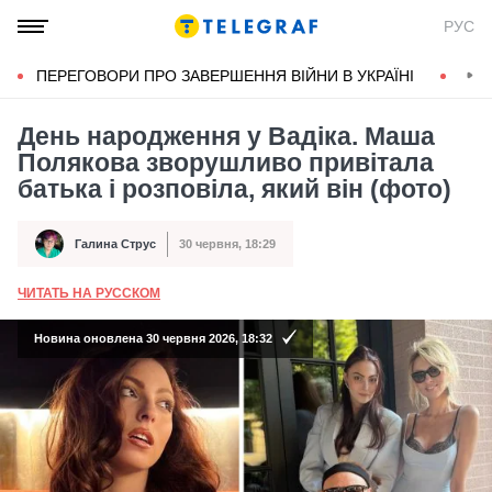
РУС
ПЕРЕГОВОРИ ПРО ЗАВЕРШЕННЯ ВІЙНИ В УКРАЇНІ
КОН
День народження у Вадіка. Маша
Полякова зворушливо привітала
батька і розповіла, який він (фото)
Галина Струс
30 червня, 18:29
Автор
Дата публікації
ЧИТАТЬ НА РУССКОМ
А
Новина оновлена 30 червня 2026, 18:32