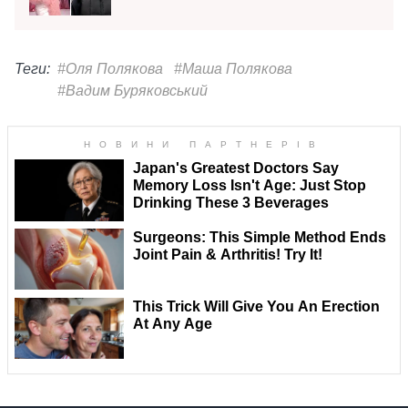
Теги:
#Оля Полякова
#Маша Полякова
#Вадим Буряковський