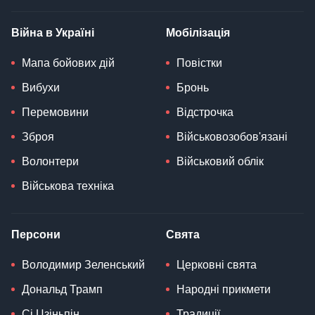
Війна в Україні
Мобілізація
Мапа бойових дій
Повістки
Вибухи
Бронь
Перемовини
Відстрочка
Зброя
Військовозобов'язані
Волонтери
Військовий облік
Військова техніка
Персони
Свята
Володимир Зеленський
Церковні свята
Дональд Трамп
Народні прикмети
Сі Цзіньпін
Традиції