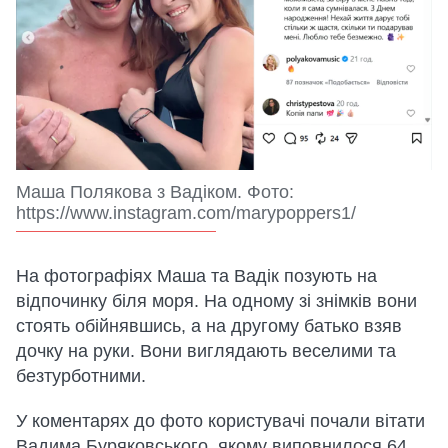
Маша Полякова з Вадіком. Фото:
https://www.instagram.com/marypoppers1/
На фотографіях Маша та Вадік позують на
відпочинку біля моря. На одному зі знімків вони
стоять обійнявшись, а на другому батько взяв
дочку на руки. Вони виглядають веселими та
безтурботними.
У коментарях до фото користувачі почали вітати
Вадима Буряковського, якому виповнилося 64