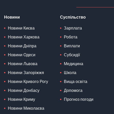
Новини
Суспільство
Новини Києва
Зарплата
Новини Харкова
Робота
Новини Дніпра
Виплати
Новини Одеси
Субсидії
Новини Львова
Медицина
Новини Запоріжжя
Школа
Новини Кривого Рогу
Вища освіта
Новини Донбасу
Допомога
Новини Криму
Прогноз погоди
Новини Миколаєва