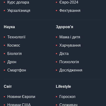
Курс долара
Євро-2024
Укрзалізниця
Фехтування
Наука
Здоров'я
Технології
Мама і дитя
Космос
Харчування
Біологія
Дієта
Дрон
Психологія
Смартфон
Дослідження
Світ
Lifestyle
Новини Європи
Гороскоп
Новини США
Споживач