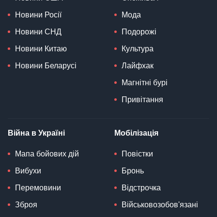
Новини Росії
Мода
Новини СНД
Подорожі
Новини Китаю
Культура
Новини Беларусі
Лайфхак
Магнітні бурі
Привітання
Війна в Україні
Мобілізація
Мапа бойових дій
Повістки
Вибухи
Бронь
Перемовини
Відстрочка
Зброя
Військовозобов'язані