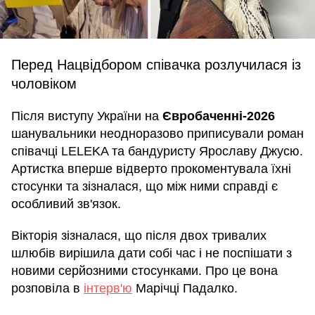
Перед Нацвідбором співачка розлучилася із
чоловіком
Після виступу України на
Євробаченні-2026
шанувальники неодноразово приписували роман
співачці LELEKA та бандуристу Ярославу Джусю.
Артистка вперше відверто прокоментувала їхні
стосунки та зізналася, що між ними справді є
особливий зв'язок.
Вікторія зізналася, що після двох тривалих
шлюбів вирішила дати собі час і не поспішати з
новими серйозними стосунками. Про це вона
розповіла в
інтерв'ю
Марічці Падалко.