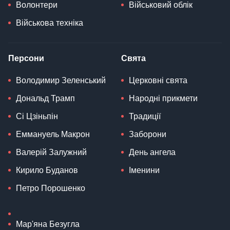
Волонтери
Військовий облік
Військова техніка
Персони
Свята
Володимир Зеленський
Церковні свята
Дональд Трамп
Народні прикмети
Сі Цзіньпін
Традиції
Еммануель Макрон
Заборони
Валерій Залужний
День ангела
Кирило Буданов
Іменини
Петро Порошенко
Мар'яна Безугла