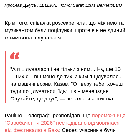
Ярослав Джусь і LELEKA. Фото: Sarah Louis Bennett/EBU
Крім того, співачка розсекретила, що між нею та
музикантом були поцілунки. Проте він не єдиний,
із ким вона цілувалася.
"А я цілувалася і не тільки з ним… Ну, ще 10
інших є. І він мене до тих, з ким я цілувалась,
на машині возив. Казав: "От везу тебе, хочеш
туди поцілуватися, їдь". І він мене їздив.
Слухайте, це друг", — зізналася артистка
Раніше "Телеграф" розповідав, що
переможниця
"Євробачення 2026" несподівано відмовилася
від фестивалю в Баку
. Серед учасників були