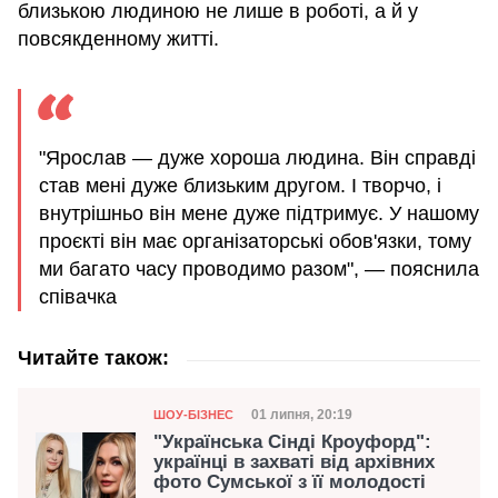
близькою людиною не лише в роботі, а й у
повсякденному житті.
"Ярослав — дуже хороша людина. Він справді
став мені дуже близьким другом. І творчо, і
внутрішньо він мене дуже підтримує. У нашому
проєкті він має організаторські обов'язки, тому
ми багато часу проводимо разом", — пояснила
співачка
Читайте також:
Категорія
Дата публікації
01 липня, 20:19
ШОУ-БІЗНЕС
"Українська Сінді Кроуфорд":
українці в захваті від архівних
фото Сумської з її молодості