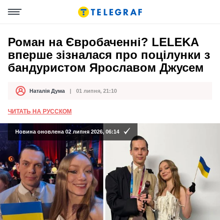
Роман на Євробаченні? LELEKA
вперше зізналася про поцілунки з
бандуристом Ярославом Джусем
Наталія Дума
01 липня, 21:10
Автор
Дата публікації
ЧИТАТЬ НА РУССКОМ
Новина оновлена 02 липня 2026, 06:14