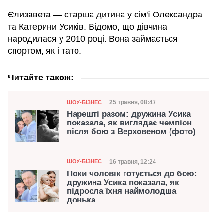
Єлизавета — старша дитина у сім'ї Олександра
та Катерини Усиків. Відомо, що дівчина
народилася у 2010 році. Вона займається
спортом, як і тато.
Читайте також:
Категорія
Дата публікації
25 травня, 08:47
ШОУ-БІЗНЕС
Нарешті разом: дружина Усика
показала, як виглядає чемпіон
після бою з Верховеном (фото)
Категорія
Дата публікації
16 травня, 12:24
ШОУ-БІЗНЕС
Поки чоловік готується до бою:
дружина Усика показала, як
підросла їхня наймолодша
донька