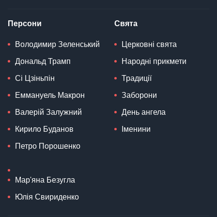
Персони
Свята
Володимир Зеленський
Церковні свята
Дональд Трамп
Народні прикмети
Сі Цзіньпін
Традиції
Еммануель Макрон
Заборони
Валерій Залужний
День ангела
Кирило Буданов
Іменини
Петро Порошенко
Мар'яна Безугла
Юлія Свириденко