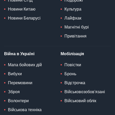
Новини СНД
Подорожі
Новини Китаю
Культура
Новини Беларусі
Лайфхак
Магнітні бурі
Привітання
Війна в Україні
Мобілізація
Мапа бойових дій
Повістки
Вибухи
Бронь
Перемовини
Відстрочка
Зброя
Військовозобов'язані
Волонтери
Військовий облік
Військова техніка