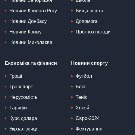
Новини Запоріжжя
Школа
Новини Кривого Рогу
Вища освіта
Новини Донбасу
Допомога
Новини Криму
Прогноз погоди
Новини Миколаєва
Економіка та фінанси
Новини спорту
Гроші
Футбол
Транспорт
Бокс
Нерухомість
Теніс
Тарифи
Хокей
Курс долара
Євро-2024
Укрзалізниця
Фехтування