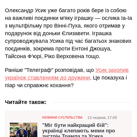
Олександр Усик уже багато років бере із собою
на важливі поєдинки м'яку іграшку — ослика Іа-Іа
з мультфільму про Вінні-Пуха, якого отримав у
подарунок від доньки Єлизавети. Іграшка
супроводжувала Усика під час багатьох знакових
поєдинків, зокрема проти Ентоні Джошуа,
Тайсона Ф'юрі, Ріко Верховена тощо.
Раніше "Телеграф" розповідав, що
Усик захопив
українок ставленням до дружини
. Це показуха і
піар чи справжнє кохання?
Читайте також:
Категорія
Дата публікації
13 червня, 17:05
НОВИНИ СУСПІЛЬСТВА
"Міг бути найкращий бій":
українці клепають меми про
зустріч Трампа та Усика