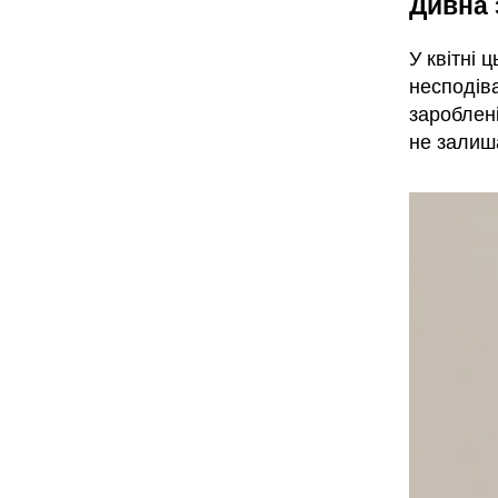
Дивна 
У квітні 
несподів
зароблені
не залиш