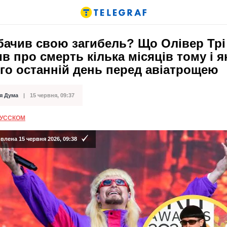
бачив свою загибель? Що Олівер Трі
в про смерть кілька місяців тому і 
го останній день перед авіатрощею
я Дума
15 червня, 09:37
ації
РУССКОМ
лена 15 червня 2026, 09:38