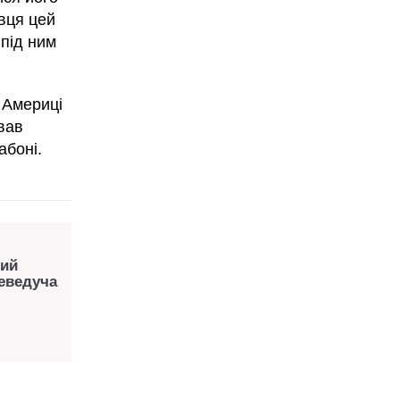
вця цей
під ним
 Америці
ував
абоні.
ний
леведуча