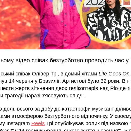
ьому відео співак безтурботно проводить час у 
ький співак Олівер Трі, відомий хітами
Life Goes On
инув 14 червня у Бразилії. Артистові було 32 роки. Він
шести жертв зіткнення двох гелікоптерів над Ріо-де-
 трагедії наразі з'ясовують слідчі.
ю долі, всього за добу до катастрофи музикант діливс
ками атмосферою безтурботного відпочинку. У своєм
му Instagram
Reels
Трі опублікував ролик під назвою
rasil"
("24 години бразильського життя іноземця"), у 