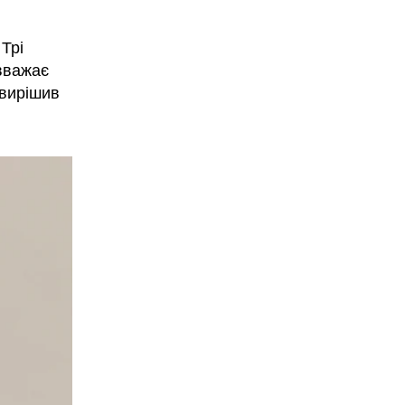
 Трі
 вважає
 вирішив