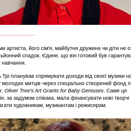
и артиста, його сім'я, майбутня дружина чи діти не 
ьйонний спадок. Єдине, що він готовий був гарантув
 навчання.
 Трі планував спрямувати доходи від своєї музики н
у молодих митців через спеціально створений фонд п
r. Oliver Tree's Art Grants for Baby Geniuses
. Саме ця
ія, за задумом співака, мала фінансувати нові творчі
агати художникам, музикантам і режисерам.