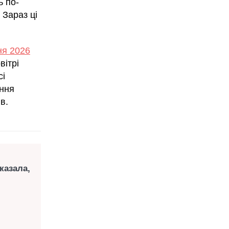
ь по-
 Зараз ці
ня 2026
вітрі
сі
іння
в.
казала,