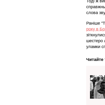
Тоді ж в
справжньо
слова зв
Раніше "
року в Бр
зіткнулис
шестеро л
уламки с
Читайте 