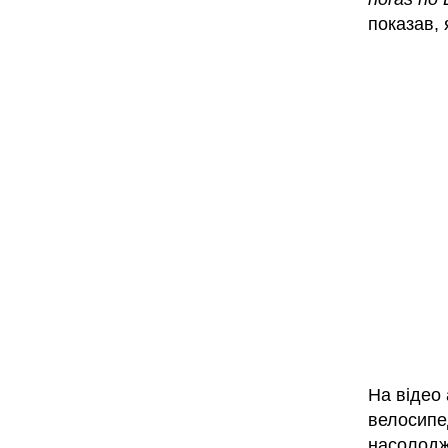
показав, 
На відео 
велосипед
насолодж