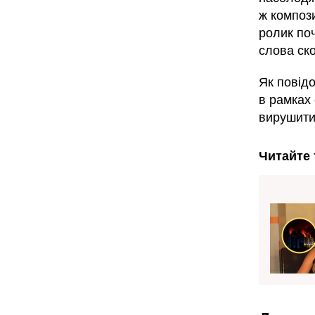
ж композ
ролик по
слова ск
Як повідо
в рамках 
вирушити 
Читайте 