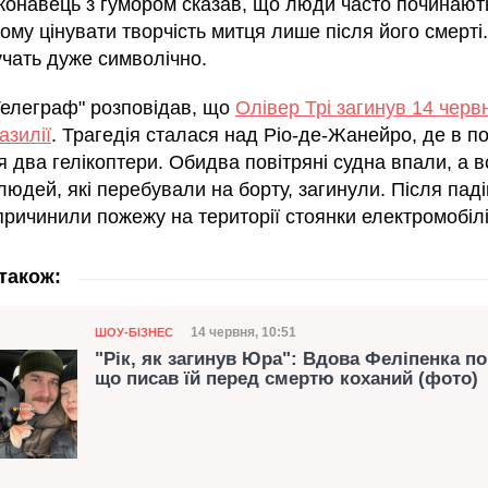
иконавець з гумором сказав, що люди часто починают
му цінувати творчість митця лише після його смерті.
учать дуже символічно.
Телеграф" розповідав, що
Олівер Трі загинув 14 черв
азилії
. Трагедія сталася над Ріо-де-Жанейро, де в по
я два гелікоптери. Обидва повітряні судна впали, а в
юдей, які перебували на борту, загинули. Після пад
причинили пожежу на території стоянки електромобілі
також:
Категорія
Дата публікації
14 червня, 10:51
ШОУ-БІЗНЕС
"Рік, як загинув Юра": Вдова Феліпенка по
що писав їй перед смертю коханий (фото)