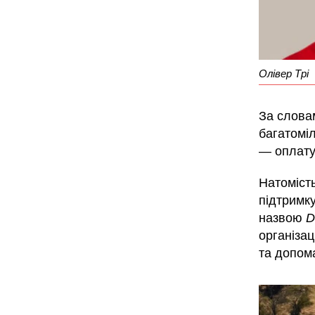
Олівер Трі
За словам
багатоміл
— оплату
Натомість
підтримк
назвою
D
організац
та допом