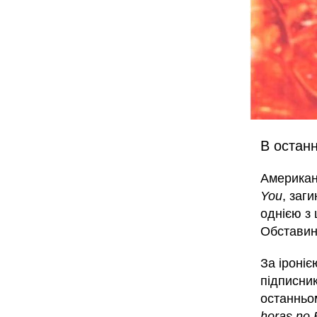
В останн
Американс
You
, заг
однією з 
Обставини
За іроніє
підписни
останньо
horas no B