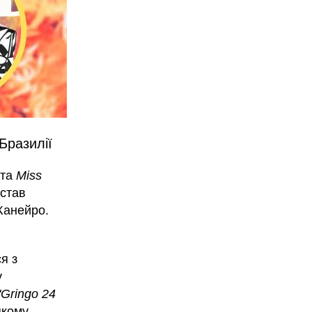
Бразилії
та
Miss
 став
Жанейро.
я з
у
"Gringo 24
якому