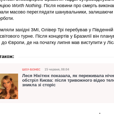
ицією
Worth Nothing
. Після новини про смерть викона
чали масово переглядати шанувальники, залишаючи 
орботи.
мляли західні ЗМІ, Олівер Трі перебував у Південній
світового турне. Після концертів у Бразилії він план
до Європи, де на початку липня мав виступити у Ліс
також:
Категорія
Дата публікації
15 червня, 08:04
ШОУ-БІЗНЕС
Леся Нікітюк показала, як переживала ніч
обстріл Києва: після тривожного відео те
зникла зі сторіс