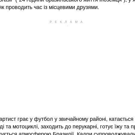
як проводить час із місцевими друзями.
артист грає у футбол у звичайному районі, катається
і та мотоциклі, заходить до перукарні, готує їжу та 
ується атмосферою Бразилії. Кадри супроводжували