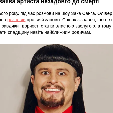
заява артиста незадовго до смерті
цього року, під час розмови на шоу Зака Санга, Олівер
ано
розповів
про свій заповіт. Співак зізнався, що не
 завдяки творчості статки власною заслугою, а тому
ати спадщину навіть найближчим родичам.