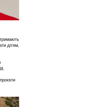
отримають
ати дітям,
а
ід
 проєкти