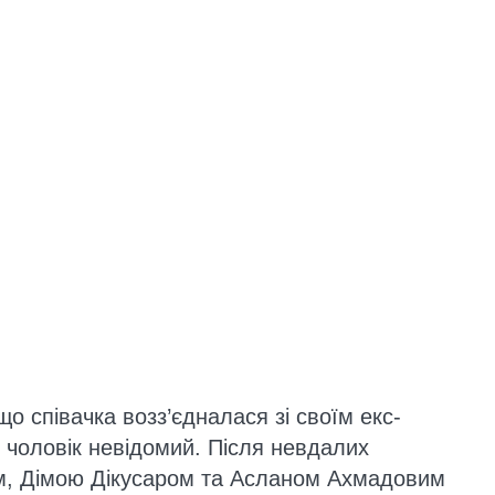
о співачка возз’єдналася зі своїм екс-
 чоловік невідомий. Після невдалих
м, Дімою Дікусаром та Асланом Ахмадовим