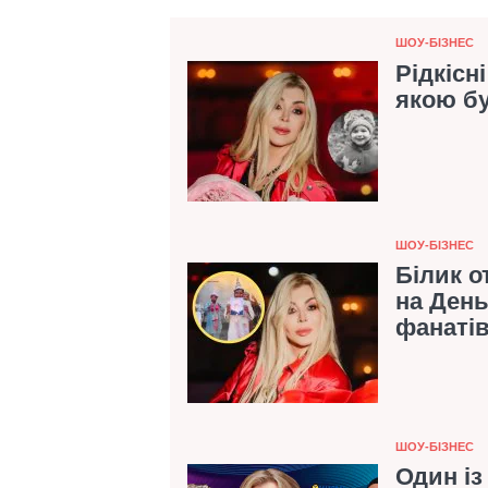
Категорія
ШОУ-БІЗНЕС
Рідкісн
якою б
Категорія
ШОУ-БІЗНЕС
Білик о
на День
фанатів
Категорія
ШОУ-БІЗНЕС
Один із