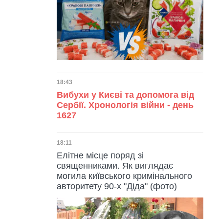
Дата публікації
18:43
Вибухи у Києві та допомога від
Сербії. Хронологія війни - день
1627
Дата публікації
18:11
Елітне місце поряд зі
священниками. Як виглядає
могила київського кримінального
авторитету 90-х "Діда" (фото)