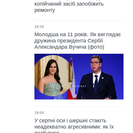
копійчаний засіб запобіжить
ремонту
Дата публікації
19:10
Молодша на 11 років. Як виглядає
дружина президента Сербії
Александара Вучича (фото)
Дата публікації
19:04
У серпні оси і шершні стають
неадекватно агресивними: як їх