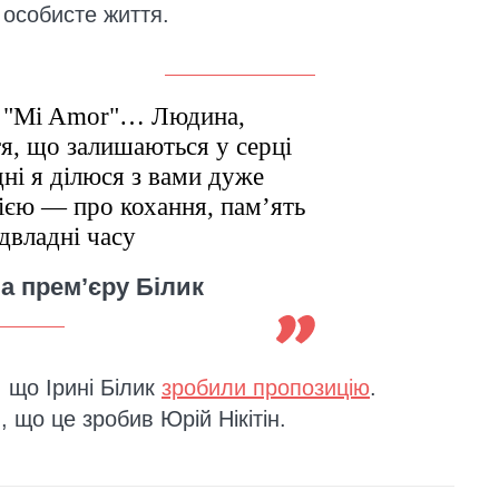
 особисте життя.
й "Mi Amor"… Людина,
тя, що залишаються у серці
ні я ділюся з вами дуже
ією — про кохання, пам’ять
підвладні часу
а прем’єру Білик
 що Ірині Білик
зробили пропозицію
.
 що це зробив Юрій Нікітін.