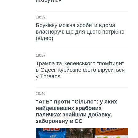
позбутися
Дата публікації
18:59
Бруківку можна зробити вдома
власноруч: що для цього потрібно
(відео)
Дата публікації
18:57
Трампа та Зеленського "помітили"
в Одесі: курйозне фото віруситься
у Threads
Дата публікації
18:46
"АТБ" проти "Сільпо": у яких
найдешевших крабових
паличках знайшли добавку,
заборонену в ЄС