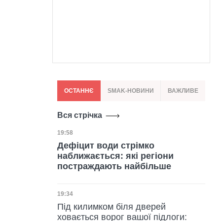
ОСТАННЄ
SMAK-НОВИНИ
ВАЖЛИВЕ
Вся стрічка
Дата публікації
19:58
Дефіцит води стрімко
наближається: які регіони
постраждають найбільше
Дата публікації
19:34
Під килимком біля дверей
ховається ворог вашої підлоги: