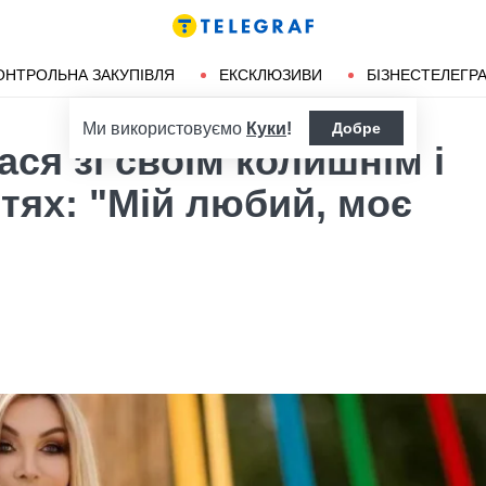
ендліз
Херсон
ОНТРОЛЬНА ЗАКУПІВЛЯ
ЕКСКЛЮЗИВИ
БІЗНЕСТЕЛЕГР
Ми використовуємо
Куки
!
Добре
ася зі своїм колишнім і
ттях: "Мій любий, моє