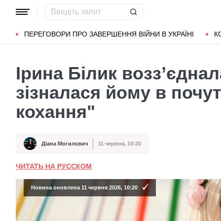
Популярні запити
Маріуполь
Донбас
Зеленський
Л
ПЕРЕГОВОРИ ПРО ЗАВЕРШЕННЯ ВІЙНИ В УКРАЇНІ
К
Ірина Білик возз’єднал
зізналася йому в почу
кохання"
Діана Могилєвич
11 червня, 10:20
Автор
Дата публікації
ЧИТАТЬ НА РУССКОМ
Новина оновлена 11 червня 2026, 10:20