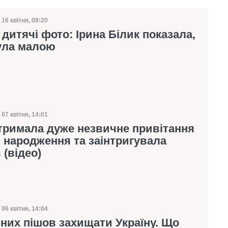
16 квітня, 09:20
Дата публікації
і дитячі фото: Ірина Білик показала,
ула малою
07 квітня, 14:01
Дата публікації
тримала дуже незвичне привітання
 народження та заінтригувала
 (відео)
06 квітня, 14:04
Дата публікації
 них пішов захищати Україну. Що