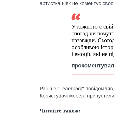
артистка ніяк не коментує своє
У кожного є сві
спогад чи почут
назавжди. Сьогод
особливою істор
і емоції, які не 
прокоментувал
Раніше "Телеграф" повідомляв,
Користувачі мережі припустили,
Читайте також: