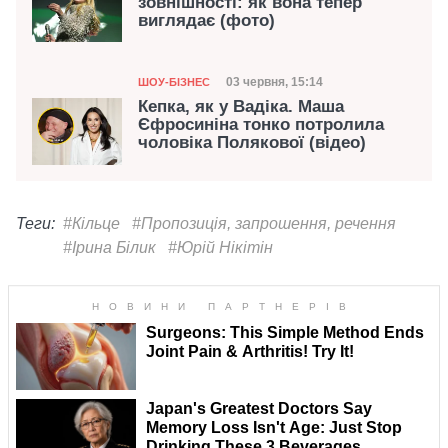
зовнішності: як вона тепер
виглядає (фото)
Категорія
Дата публікації
03 червня, 15:14
ШОУ-БІЗНЕС
Кепка, як у Вадіка. Маша
Єфросиніна тонко потролила
чоловіка Полякової (відео)
Теги:
#Кільце
#Пропозиція, запрошення, речення
#Ірина Білик
#Юрій Нікітін