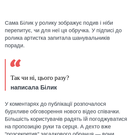
Сама Білик у ролику зображує подив і ніби
перепитує, чи для неї ця обручка. У підписі до
ролика артистка запитала шанувальників
поради.
Так чи ні, цього разу?
написала Білик
У коментарях до публікації розпочалося
бурхливе обговорення нового відео співачки.
Більшість користувачів радять їй погоджуватися
на пропозицію руки та серця. А дехто вже
"розсекретив" загадкового обранця — вони