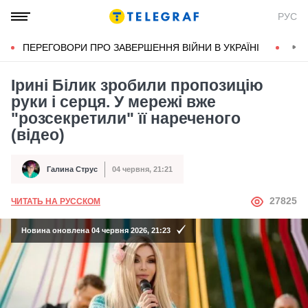
РУС
ПЕРЕГОВОРИ ПРО ЗАВЕРШЕННЯ ВІЙНИ В УКРАЇНІ
КОН
Ірині Білик зробили пропозицію
руки і серця. У мережі вже
"розсекретили" її нареченого
(відео)
Галина Струс
04 червня, 21:21
Автор
Дата публікації
АВТОР
27825
ЧИТАТЬ НА РУССКОМ
Новина оновлена 04 червня 2026, 21:23