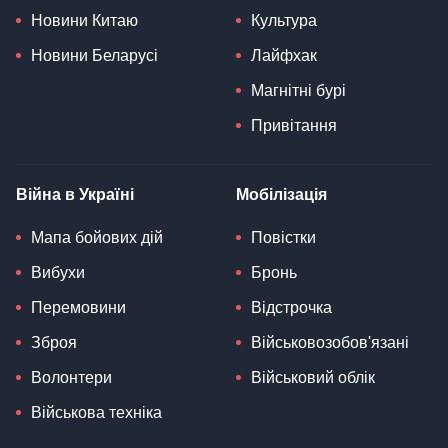
Новини Китаю
Культура
Новини Беларусі
Лайфхак
Магнітні бурі
Привітання
Війна в Україні
Мобілізація
Мапа бойових дій
Повістки
Вибухи
Бронь
Перемовини
Відстрочка
Зброя
Військовозобов'язані
Волонтери
Військовий облік
Військова техніка