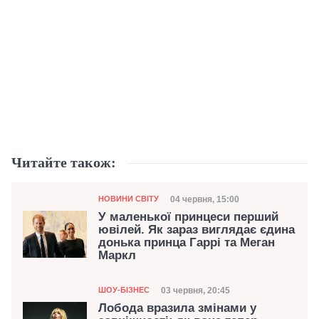
Читайте також:
Категорія
Дата публікації
04 червня, 15:00
НОВИНИ СВІТУ
У маленької принцеси перший
ювілей. Як зараз виглядає єдина
донька принца Гаррі та Меган
Маркл
Категорія
Дата публікації
03 червня, 20:45
ШОУ-БІЗНЕС
Лобода вразила змінами у