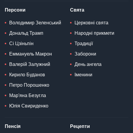
Персони
Свята
Володимир Зеленський
Церковні свята
Дональд Трамп
Народні прикмети
Сі Цзіньпін
Традиції
Еммануель Макрон
Заборони
Валерій Залужний
День ангела
Кирило Буданов
Іменини
Петро Порошенко
Мар'яна Безугла
Юлія Свириденко
Пенсія
Рецепти