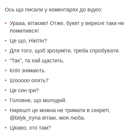
Ось що писали у коментарях до відео:
Урааа, вітаємо! Отже, букет у вересні таки не
помилився!
Це що, Нікітін?
Для того, щоб зрозуміти, треба спробувати.
"Так", та хай щастить.
Кліп знімають.
Шооооо опять?
Це син Іри?
Головне, що молодий.
Нарешті це можна не тримати в секреті,
@bilyk_iryna вітаю, моя люба.
Цікаво, хто там?