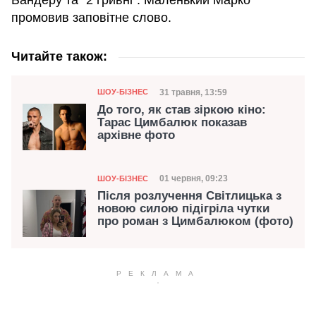
промовив заповітне слово.
Читайте також:
Категорія
Дата публікації
31 травня, 13:59
ШОУ-БІЗНЕС
До того, як став зіркою кіно:
Тарас Цимбалюк показав
архівне фото
Категорія
Дата публікації
01 червня, 09:23
ШОУ-БІЗНЕС
Після розлучення Світлицька з
новою силою підігріла чутки
про роман з Цимбалюком (фото)