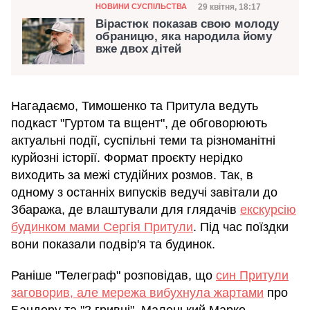
Категорія
Дата публікації
29 квітня, 18:17
НОВИНИ СУСПІЛЬСТВА
Вірастюк показав свою молоду
обраницю, яка народила йому
вже двох дітей
Нагадаємо, Тимошенко та Притула ведуть
подкаст "Гуртом та вщент", де обговорюють
актуальні події, суспільні теми та різноманітні
курйозні історії. Формат проєкту нерідко
виходить за межі студійних розмов. Так, в
одному з останніх випусків ведучі завітали до
Збаража, де влаштували для глядачів
екскурсію
будинком мами Сергія Притули
. Під час поїздки
вони показали подвір'я та будинок.
Раніше "Телеграф" розповідав, що
син Притули
заговорив, але мережа вибухнула жартами
про
Бандеру та "2 гривні". Маленький Марко