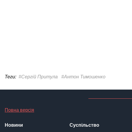
Теги:
#Сергій Притула
#Антон Тимошенко
Повна версія
Новини
Суспільство