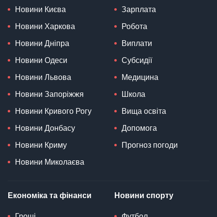
Новини Києва
Зарплата
Новини Харкова
Робота
Новини Дніпра
Виплати
Новини Одеси
Субсидії
Новини Львова
Медицина
Новини Запоріжжя
Школа
Новини Кривого Рогу
Вища освіта
Новини Донбасу
Допомога
Новини Криму
Прогноз погоди
Новини Миколаєва
Економіка та фінанси
Новини спорту
Гроші
Футбол