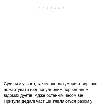
Судячи з усього, таким чином гуморист вирішив
пожартувати над популярним порівнянням
відомих дуетів. Адже останнім часом він і
Притула дедалі частіше з'являються разом у