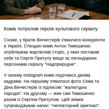
Комік потролив героїв культового серіалу
Схоже, у братів Вінчестерів з'явилися конкуренти
в Україні. Стендап-комік Антон Тимошенко
опублікував жартівливі сторіс, у яких поставив
себе та Сергія Притулу вище за легендарних
персонажів серіалу "Надприродне".
У своєму Instagram комік поділився двома
кадрами. На першому з'явилося фото Сема та
Діна Вінчестерів із підписом: "жалюгідна
пародія". На другому — вже сам Тимошенко
разом із Сергієм Притулою. Цей знімок
супроводжував напис: "неповторний оригінал".