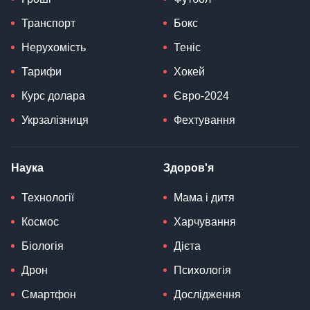
Транспорт
Бокс
Нерухомість
Теніс
Тарифи
Хокей
Курс долара
Євро-2024
Укрзалізниця
Фехтування
Наука
Здоров'я
Технології
Мама і дитя
Космос
Харчування
Біологія
Дієта
Дрон
Психологія
Смартфон
Дослідження