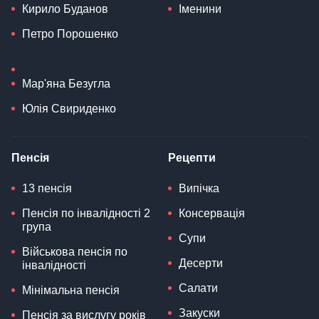
Кирило Буданов
Іменини
Петро Порошенко
Мар'яна Безугла
Юлія Свириденко
Пенсія
Рецепти
13 пенсія
Випічка
Пенсія по інвалідності 2
Консервація
група
Супи
Військова пенсія по
Десерти
інвалідності
Салати
Мінімальна пенсія
Закуски
Пенсія за вислугу років