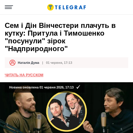
Сем і Дін Вінчестери плачуть в
кутку: Притула і Тимошенко
"посунули" зірок
"Надприродного"
Наталія Дума
01 червня, 17:13
Автор
Дата публікації
ЧИТАТЬ НА РУССКОМ
Новина оновлена 01 червня 2026, 17:13