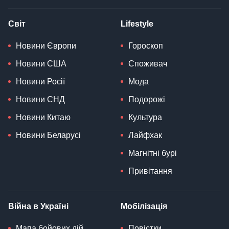
Світ
Lifestyle
Новини Європи
Гороскоп
Новини США
Споживач
Новини Росії
Мода
Новини СНД
Подорожі
Новини Китаю
Культура
Новини Беларусі
Лайфхак
Магнітні бурі
Привітання
Війна в Україні
Мобілізація
Мапа бойових дій
Повістки