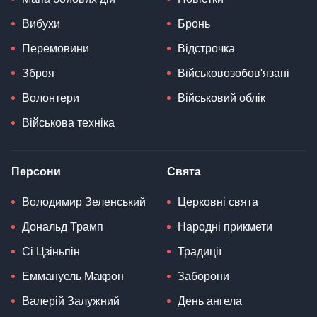
Вибухи
Бронь
Перемовини
Відстрочка
Зброя
Військовозобов'язані
Волонтери
Військовий облік
Військова техніка
Персони
Свята
Володимир Зеленський
Церковні свята
Дональд Трамп
Народні прикмети
Сі Цзіньпін
Традиції
Еммануель Макрон
Заборони
Валерій Залужний
День ангела