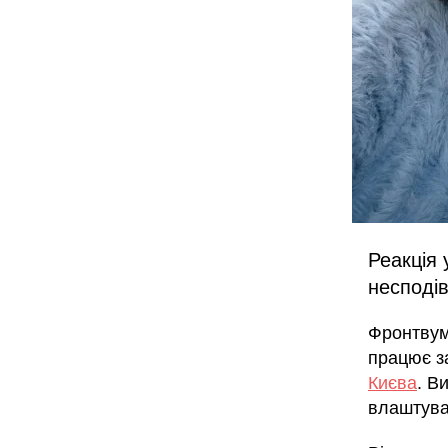
Реакція 
несподі
Фронтвуме
працює з
Києва
. В
влаштува