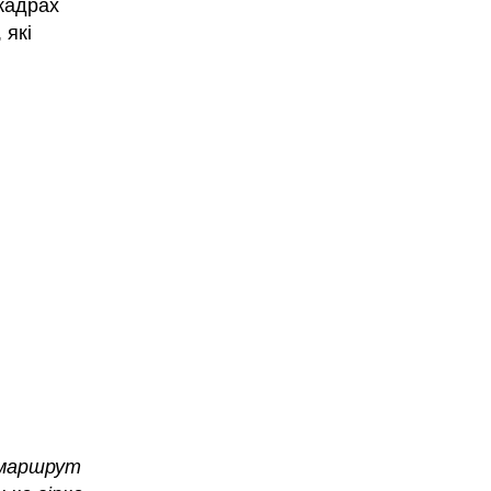
 кадрах
 які
 маршрут