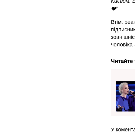
Києвом. 
❤️
".
Втім, ре
підписни
зовнішніс
чоловіка
Читайте 
У комента