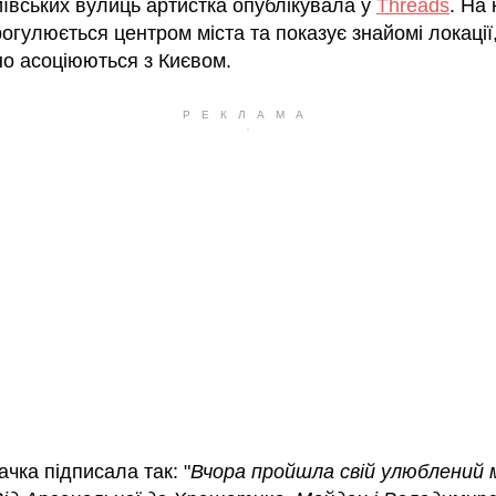
иївських вулиць артистка опублікувала у
Threads
. На
огулюється центром міста та показує знайомі локації,
но асоціюються з Києвом.
ачка підписала так: "
Вчора пройшла свій улюблений