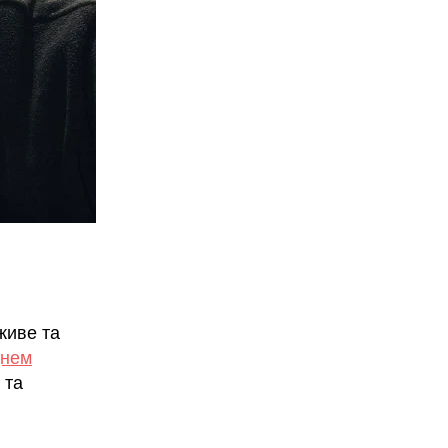
живе та
Днем
 та