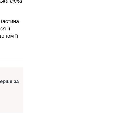
ька гірка
 Частина
я її
доном її
перше за