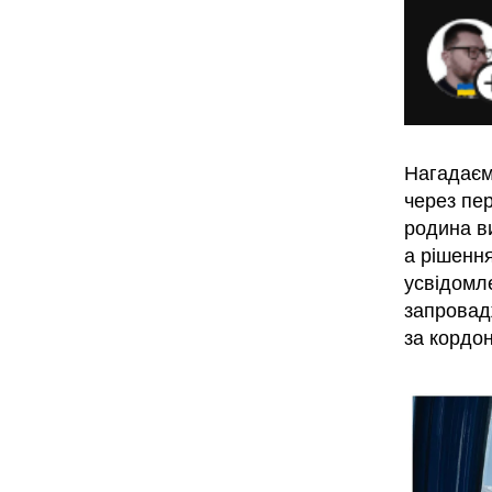
Нагадаєм
через пер
родина в
а рішенн
усвідомл
запровад
за кордо