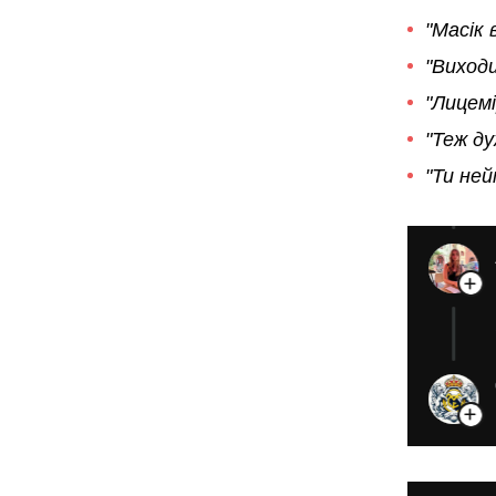
"Масік в
"Виходи
"Лицемі
"Теж д
"Ти ней