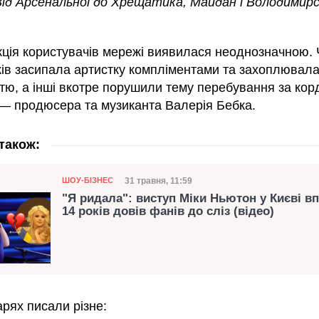
Від Арсенальної до Хрещатика, Майдан і Володимирс
акція користувачів мережі виявилася неоднозначною.
ків засипала артистку компліментами та захоплювалас
тю, а інші вкотре порушили тему перебування за кор
 — продюсера та музиканта Валерія Бебка.
також:
Категорія
Дата публікації
31 травня, 11:59
ШОУ-БІЗНЕС
"Я ридала": виступ Міки Ньютон у Києві в
14 років довів фанів до сліз (відео)
рях писали різне: