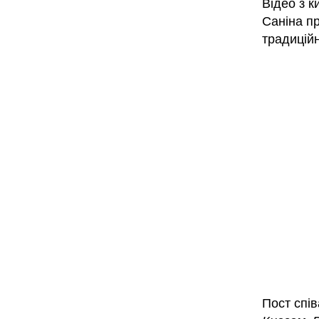
Відео з к
Саніна пр
традицій
Пост спів