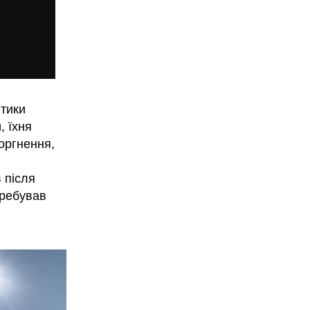
итики
, їхня
оргнення,
 після
еребував