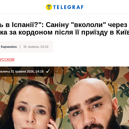
ь в Іспанії?": Саніну "вкололи" через
ка за кордоном після її приїзду в Киї
 Кармазіна
31 травня, 14:12
ації
РУССКОМ
лена 31 травня 2026, 14:16