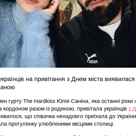
українців на привітання з Днем міста виявилася
ваною
н гурту The Hardkiss Юлія Саніна, яка останні роки 
а кордоном разом із родиною, привітала українців
з 
иявилося, що співачка ненадовго приїхала до України
ла прогулянку улюбленими місцями столиці.