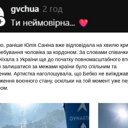
о, раніше Юлія Саніна вже відповідала на хвилю кр
ебування чоловіка за кордоном. За словами співачки
иїхала з України ще до початку повномасштабного вт
я залишатися за межами країни було спільним та
еним. Артистка наголошувала, що Бебко не виїжджав
ження воєнного стану, оскільки на той момент уже п
ном.