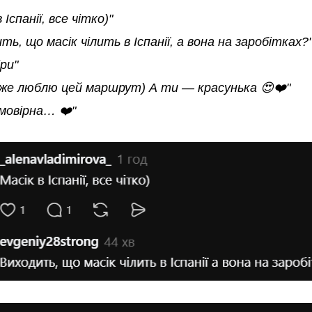
 Іспанії, все чітко)"
ть, що масік чілить в Іспанії, а вона на заробітках?
ри"
уже люблю цей маршрут) А ти — красунька 😍❤️"
мовірна… ❤️"