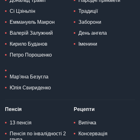
Дональд Трамп
Народні прикмети
Сі Цзіньпін
Традиції
Еммануель Макрон
Заборони
Валерій Залужний
День ангела
Кирило Буданов
Іменини
Петро Порошенко
Мар'яна Безугла
Юлія Свириденко
Пенсія
Рецепти
13 пенсія
Випічка
Пенсія по інвалідності 2
Консервація
група