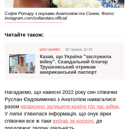
Софія Ротару з онуками Анатолієм та Сонею. Фото:
instagram.com/sofiarotaru.official
Читайте також:
Категорія
Дата публікації
30 травня, 11:15
ШОУ-БІЗНЕС
Казав, що Україна "заслужила
війну". Скандальний блогер
Трушковський отримав
американський паспорт
Нагадаємо, що навесні 2022 року син співачки
Руслан Євдокименко з Анатолієм намагалися
разом
незаконно залишити країну під час війни
.
У липні з’явилася інформація, що онук зірки
співачки все ж таки
виїхав за кордон
, де
продовжує творчу діяльність.