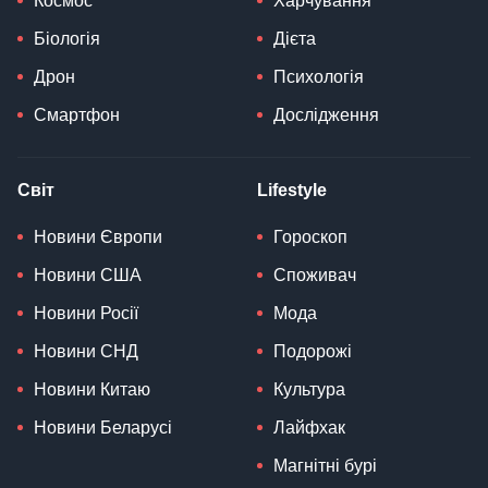
Космос
Харчування
Біологія
Дієта
Дрон
Психологія
Смартфон
Дослідження
Світ
Lifestyle
Новини Європи
Гороскоп
Новини США
Споживач
Новини Росії
Мода
Новини СНД
Подорожі
Новини Китаю
Культура
Новини Беларусі
Лайфхак
Магнітні бурі