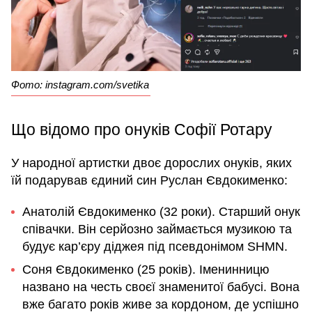
Фото: instagram.com/svetika
Що відомо про онуків Софії Ротару
У народної артистки двоє дорослих онуків, яких
їй подарував єдиний син Руслан Євдокименко:
Анатолій Євдокименко (32 роки). Старший онук
співачки. Він серйозно займається музикою та
будує кар’єру діджея під псевдонімом SHMN.
Соня Євдокименко (25 років). Іменинницю
названо на честь своєї знаменитої бабусі. Вона
вже багато років живе за кордоном, де успішно