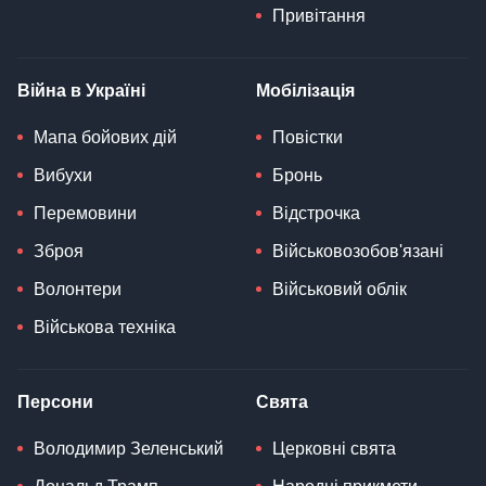
Привітання
Війна в Україні
Мобілізація
Мапа бойових дій
Повістки
Вибухи
Бронь
Перемовини
Відстрочка
Зброя
Військовозобов'язані
Волонтери
Військовий облік
Військова техніка
Персони
Свята
Володимир Зеленський
Церковні свята