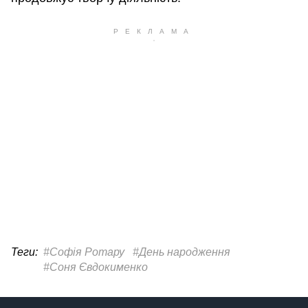
Теги:
#Софія Ротару
#День народження
#Соня Євдокименко