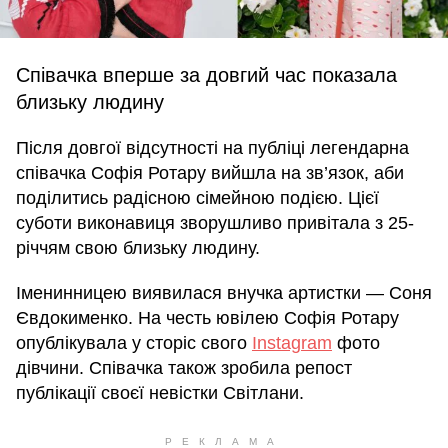
Співачка вперше за довгий час показала
близьку людину
Після довгої відсутності на публіці легендарна
співачка Софія Ротару вийшла на зв’язок, аби
поділитись радісною сімейною подією. Цієї
суботи виконавиця зворушливо привітала з 25-
річчям свою близьку людину.
Іменинницею виявилася внучка артистки — Соня
Євдокименко. На честь ювілею Софія Ротару
опублікувала у сторіс свого
Instagram
фото
дівчини. Співачка також зробила репост
публікації своєї невістки Світлани.