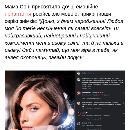
Мама Соні присвятила дочці емоційне
привітання
російською мовою, прикріпивши
серію знімків: "
Доню, з днем ​​народження! Любов
моя до тебе нескінченна як самий всесвіт! Ти
найкрасивіший, найдобріший і найцінніший
комплімент мені в цьому світі, та й не тільки в
цьому! Сяй і пам'ятай, що моя віра в тебе, як
ангел-охоронець, завжди поруч!
".