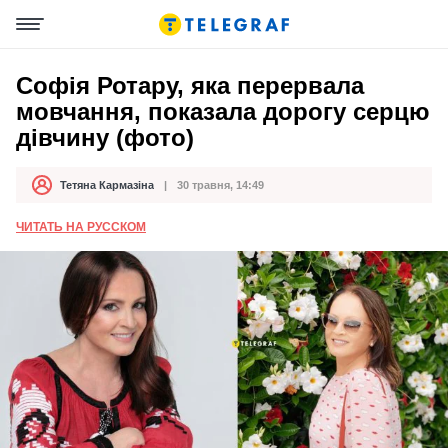
Софія Ротару, яка перервала
мовчання, показала дорогу серцю
дівчину (фото)
Тетяна Кармазіна
30 травня, 14:49
Автор
Дата публікації
ЧИТАТЬ НА РУССКОМ