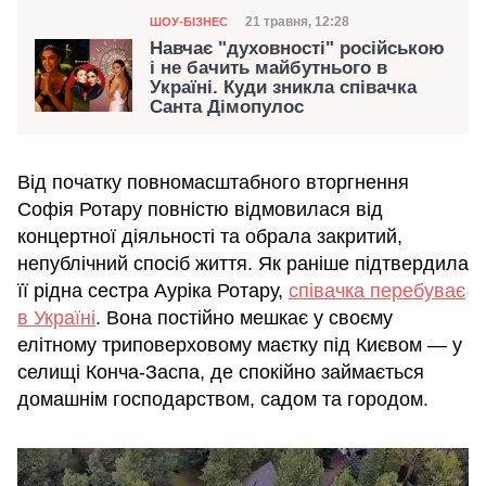
Категорія
Дата публікації
21 травня, 12:28
ШОУ-БІЗНЕС
Навчає "духовності" російською
і не бачить майбутнього в
Україні. Куди зникла співачка
Санта Дімопулос
Від початку повномасштабного вторгнення
Софія Ротару повністю відмовилася від
концертної діяльності та обрала закритий,
непублічний спосіб життя. Як раніше підтвердила
її рідна сестра Ауріка Ротару,
співачка перебуває
в Україні
. Вона постійно мешкає у своєму
елітному триповерховому маєтку під Києвом — у
селищі Конча-Заспа, де спокійно займається
домашнім господарством, садом та городом.