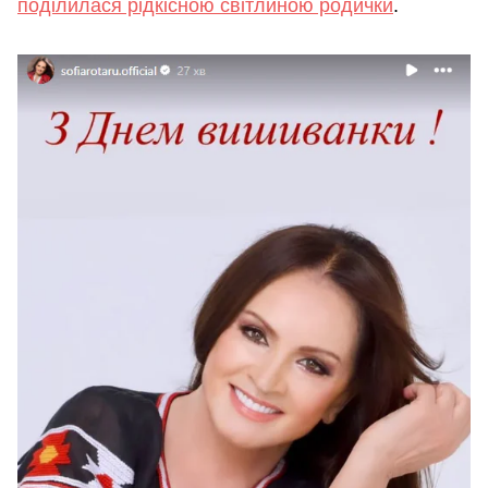
поділилася рідкісною світлиною родички
.