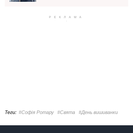
Теги:
#Софія Ротару
#Свята
#День вишиванки