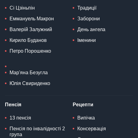
Сі Цзіньпін
Традиції
Еммануель Макрон
Заборони
Валерій Залужний
День ангела
Кирило Буданов
Іменини
Петро Порошенко
Мар'яна Безугла
Юлія Свириденко
Пенсія
Рецепти
13 пенсія
Випічка
Пенсія по інвалідності 2
Консервація
група