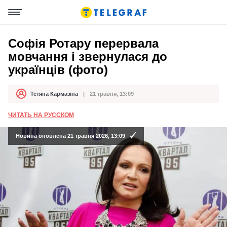
Софія Ротару перервала
мовчання і звернулася до
українців (фото)
Тетяна Кармазіна
21 травня, 13:09
Автор
Дата публікації
ЧИТАТЬ НА РУССКОМ
Новина оновлена 21 травня 2026, 13:09