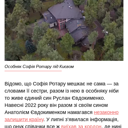
Особняк Софія Ротару під Києвом
Відомо, що Софія Ротару мешкає не сама — за
словами її сестри, разом із нею в особняку ніби
то живе єдиний син Руслан Євдокименко.
Навесні 2022 року він разом зі своїм сином
Анатолієм Євдокименком намагався
незаконно
залишити країну
. У липні з’явилася інформація,
що онук співачки все ж
виїхав за кордон
, де нині