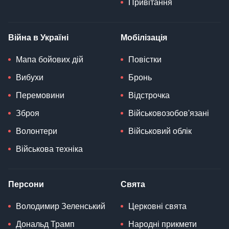
Привітання
Війна в Україні
Мобілізація
Мапа бойових дій
Повістки
Вибухи
Бронь
Перемовини
Відстрочка
Зброя
Військовозобов'язані
Волонтери
Військовий облік
Військова техніка
Персони
Свята
Володимир Зеленський
Церковні свята
Дональд Трамп
Народні прикмети