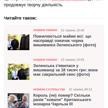
продовжує творчу діяльність.
Читайте також:
Категорія
Дата публікації
21 травня, 10:48
НОВИНИ УКРАЇНИ
Помиляються майже всі: що
насправді означає чорна
вишиванка Зеленського (фото)
Категорія
Дата публікації
21 травня, 10:05
НОВИНИ УКРАЇНИ
Зеленська з'явилася у
вишиванці за 18 тисяч грн: вона
має сакральний сенс (фото)
Категорія
Дата публікації
21 травня, 09:12
НОВИНИ СУСПІЛЬСТВА
Король (не) помер? Скільки
разів "ховали" британського
монарха Чарльза ІІІ