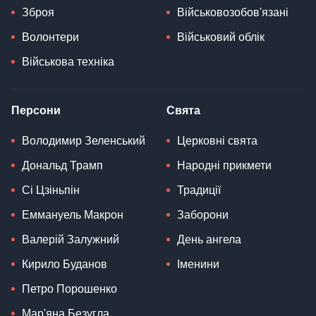
Зброя
Військовозобов'язані
Волонтери
Військовий облік
Військова техніка
Персони
Свята
Володимир Зеленський
Церковні свята
Дональд Трамп
Народні прикмети
Сі Цзіньпін
Традиції
Еммануель Макрон
Заборони
Валерій Залужний
День ангела
Кирило Буданов
Іменини
Петро Порошенко
Мар'яна Безугла