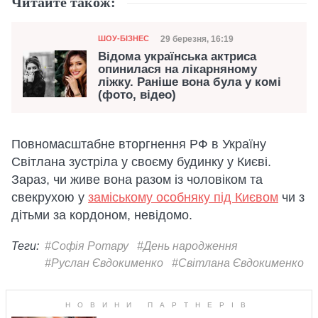
Читайте також:
Категорія
Дата публікації
29 березня, 16:19
ШОУ-БІЗНЕС
Відома українська актриса
опинилася на лікарняному
ліжку. Раніше вона була у комі
(фото, відео)
Повномасштабне вторгнення РФ в Україну
Світлана зустріла у своєму будинку у Києві.
Зараз, чи живе вона разом із чоловіком та
свекрухою у
заміському особняку під Києвом
чи з
дітьми за кордоном, невідомо.
Теги:
#Софія Ротару
#День народження
#Руслан Євдокименко
#Світлана Євдокименко