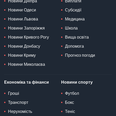
Новини Дніпра
Виплати
Новини Одеси
Субсидії
Новини Львова
Медицина
Новини Запоріжжя
Школа
Новини Кривого Рогу
Вища освіта
Новини Донбасу
Допомога
Новини Криму
Прогноз погоди
Новини Миколаєва
Економіка та фінанси
Новини спорту
Гроші
Футбол
Транспорт
Бокс
Нерухомість
Теніс