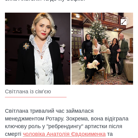
Світлана із сім’єю
Світлана тривалий час займалася
менеджментом Ротару. Зокрема, вона відіграла
ключову роль у "ребрендингу" артистки після
смерті
чоловіка Анатолія Євдокименка
та