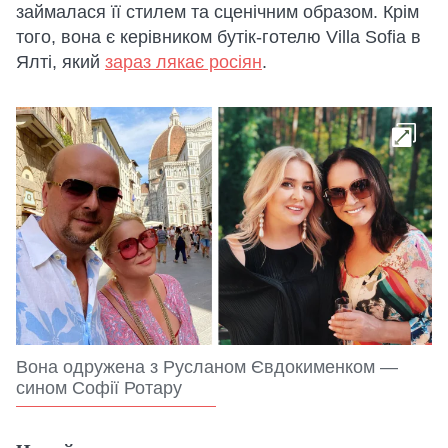
займалася її стилем та сценічним образом. Крім
того, вона є керівником бутік-готелю Villa Sofia в
Ялті, який
зараз лякає росіян
.
Вона одружена з Русланом Євдокименком —
сином Софії Ротару