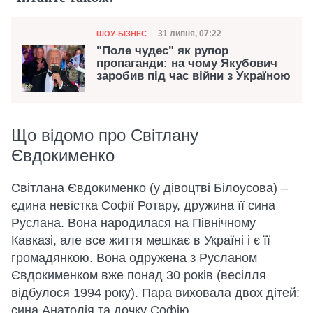
Категорія
Дата публікації
31 липня, 07:22
ШОУ-БІЗНЕС
"Поле чудес" як рупор
пропаганди: на чому Якубович
заробив під час війни з Україною
Що відомо про Світлану
Євдокименко
Світлана Євдокименко (у дівоцтві Білоусова) –
єдина невістка Софії Ротару, дружина її сина
Руслана. Вона народилася на Північному
Кавказі, але все життя мешкає в Україні і є її
громадянкою. Вона одружена з Русланом
Євдокименком вже понад 30 років (весілля
відбулося 1994 року). Пара виховала двох дітей:
сина Анатолія та дочку Софію.