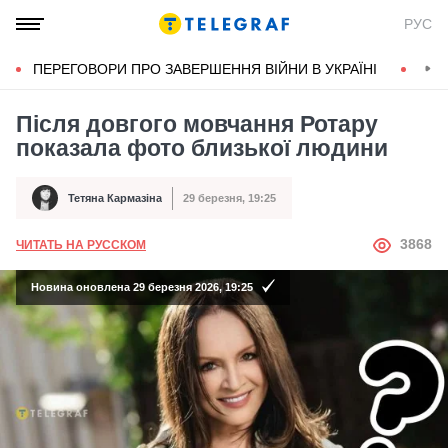
РУС
ПЕРЕГОВОРИ ПРО ЗАВЕРШЕННЯ ВІЙНИ В УКРАЇНІ
КОН
Після довгого мовчання Ротару
показала фото близької людини
Тетяна Кармазіна
29 березня, 19:25
Автор
Дата публікації
АВТОР
3868
ЧИТАТЬ НА РУССКОМ
Новина оновлена 29 березня 2026, 19:25