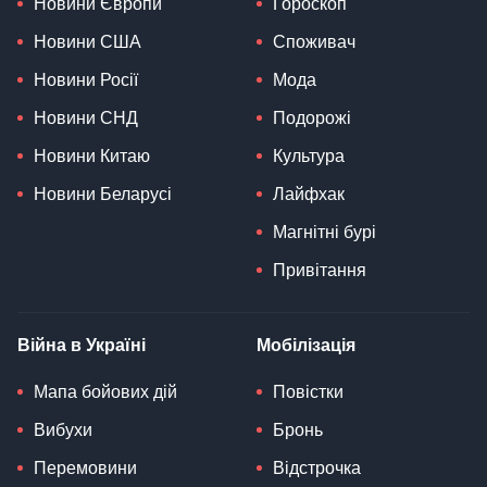
Новини Європи
Гороскоп
Новини США
Споживач
Новини Росії
Мода
Новини СНД
Подорожі
Новини Китаю
Культура
Новини Беларусі
Лайфхак
Магнітні бурі
Привітання
Війна в Україні
Мобілізація
Мапа бойових дій
Повістки
Вибухи
Бронь
Перемовини
Відстрочка