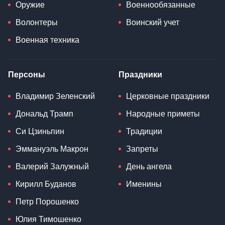
Оружие
Военнообязанные
Волонтеры
Воинский учет
Военная техника
Персоны
Праздники
Владимир Зеленский
Церковные праздники
Дональд Трамп
Народные приметы
Си Цзиньпин
Традиции
Эммануэль Макрон
Запреты
Валерий Залужный
День ангела
Кирилл Буданов
Именины
Петр Порошенко
Юлия Тимошенко