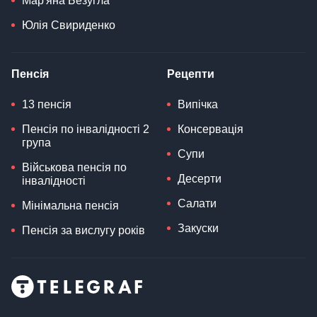
Мар'яна Безугла
Юлія Свириденко
Пенсія
Рецепти
13 пенсія
Випічка
Пенсія по інвалідності 2
Консервація
група
Супи
Військова пенсія по
Десерти
інвалідності
Салати
Мінімальна пенсія
Закуски
Пенсія за вислугу років