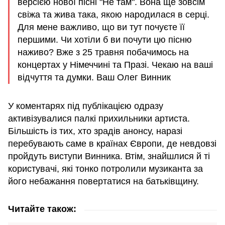
версією нової пісні "Не там". Вона ще зовсім
свіжа та жива така, якою народилася в серці.
Для мене важливо, що ви тут почуєте її
першими. Чи хотіли б ви почути цю пісню
наживо? Вже з 25 травня побачимось на
концертах у Німеччині та Празі. Чекаю на ваші
відчуття та думки. Ваш Олег Винник
У коментарях під публікацією одразу
активізувалися палкі прихильники артиста.
Більшість із тих, хто зрадів анонсу, наразі
перебувають саме в країнах Європи, де невдовзі
пройдуть виступи Винника. Втім, знайшлися й ті
користувачі, які тонко потролили музиканта за
його небажання повертатися на батьківщину.
Читайте також: