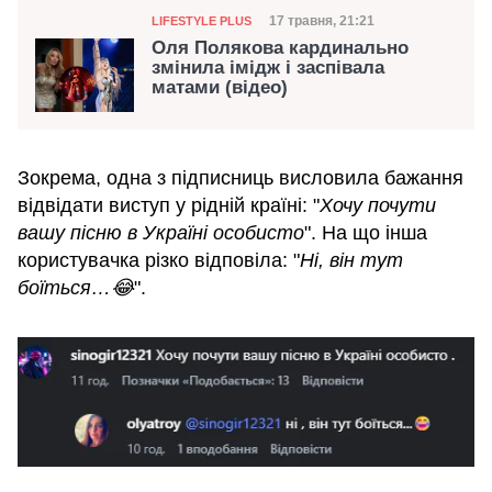
Категорія
Дата публікації
17 травня, 21:21
LIFESTYLE PLUS
Оля Полякова кардинально
змінила імідж і заспівала
матами (відео)
Зокрема, одна з підписниць висловила бажання
відвідати виступ у рідній країні: "
Хочу почути
вашу пісню в Україні особисто
". На що інша
користувачка різко відповіла: "
Ні, він тут
боїться…😂
".