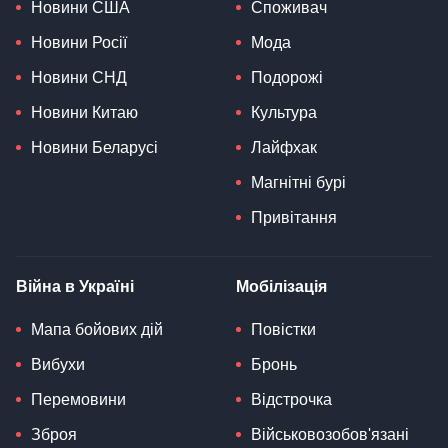
Новини США
Споживач
Новини Росії
Мода
Новини СНД
Подорожі
Новини Китаю
Культура
Новини Беларусі
Лайфхак
Магнітні бурі
Привітання
Війна в Україні
Мобілізація
Мапа бойових дій
Повістки
Вибухи
Бронь
Перемовини
Відстрочка
Зброя
Військовозобов'язані