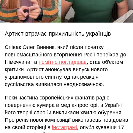
Артист втрачає прихильність українців
Співак Олег Винник, який після початку
повномасштабного вторгнення Росії переїхав до
Німеччини та
помітно погладшав
, став об'єктом
критики. Артист анонсував випуск нового
україномовного синглу, однак реакція
суспільства виявилася неоднозначною.
Поки частина європейських фанатів радіє
поверненню кумира в медіа-просторі, в Україні
його творчі спроби викликали хвилю обурення.
Про реліз нової композиції виконавець повідомив
на своїй сторінці в
інстаграмі
, опублікувавши 17