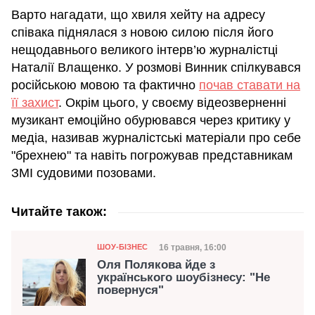
Варто нагадати, що хвиля хейту на адресу
співака піднялася з новою силою після його
нещодавнього великого інтерв’ю журналістці
Наталії Влащенко. У розмові Винник спілкувався
російською мовою та фактично
почав ставати на
її захист
. Окрім цього, у своєму відеозверненні
музикант емоційно обурювався через критику у
медіа, називав журналістські матеріали про себе
"брехнею" та навіть погрожував представникам
ЗМІ судовими позовами.
Читайте також:
Категорія
Дата публікації
16 травня, 16:00
ШОУ-БІЗНЕС
Оля Полякова йде з
українського шоубізнесу: "Не
повернуся"