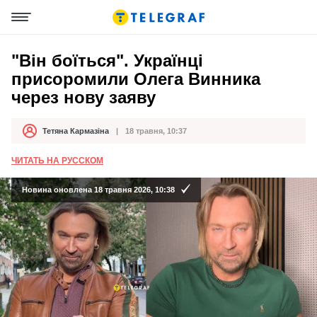
"Він боїться". Українці
присоромили Олега Винника
через нову заяву
Тетяна Кармазіна
18 травня, 10:37
Автор
Дата публікації
ЧИТАТЬ НА РУССКОМ
Новина оновлена 18 травня 2026, 10:38