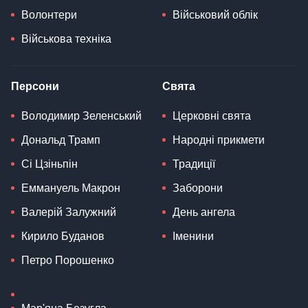
Волонтери
Військовий облік
Військова техніка
Персони
Свята
Володимир Зеленський
Церковні свята
Дональд Трамп
Народні прикмети
Сі Цзіньпін
Традиції
Еммануель Макрон
Заборони
Валерій Залужний
День ангела
Кирило Буданов
Іменини
Петро Порошенко