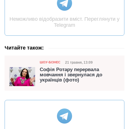
Неможливо відобразити вміст. Переглянути у
Telegram
Читайте також:
Категорія
Дата публікації
21 травня, 13:09
ШОУ-БІЗНЕС
Софія Ротару перервала
мовчання і звернулася до
українців (фото)