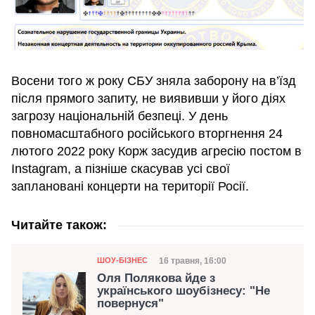
Восени того ж року СБУ зняла заборону на в’їзд
після прямого запиту, не виявивши у його діях
загрозу національній безпеці. У день
повномасштабного російського вторгнення 24
лютого 2022 року Корж засудив агресію постом в
Instagram, а пізніше скасував усі свої
заплановані концерти на території Росії.
Читайте також:
Категорія
Дата публікації
16 травня, 16:00
ШОУ-БІЗНЕС
Оля Полякова йде з
українського шоубізнесу: "Не
повернуся"