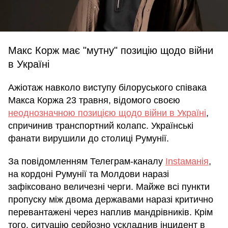
Макс Корж має "мутну" позицію щодо війни
в Україні
Ажіотаж навколо виступу білоруського співака
Макса Коржа 23 травня, відомого своєю
неоднозначною позицією щодо війни в Україні
,
спричинив транспортний колапс. Українські
фанати вирушили до столиці Румунії.
За повідомленням Телеграм-каналу
Іnstaманія
,
на кордоні Румунії та Молдови наразі
зафіксовано величезні черги. Майже всі пункти
пропуску між двома державами наразі критично
перевантажені через наплив мандрівників. Крім
того, ситуацію серйозно ускладнив інцидент в