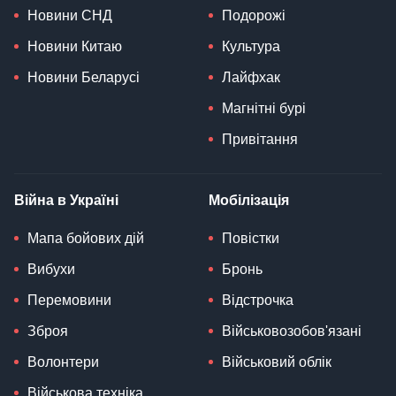
Новини СНД
Подорожі
Новини Китаю
Культура
Новини Беларусі
Лайфхак
Магнітні бурі
Привітання
Війна в Україні
Мобілізація
Мапа бойових дій
Повістки
Вибухи
Бронь
Перемовини
Відстрочка
Зброя
Військовозобов'язані
Волонтери
Військовий облік
Військова техніка