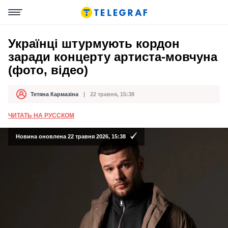
Українці штурмують кордон
заради концерту артиста-мовчуна
(фото, відео)
Тетяна Кармазіна
22 травня, 15:38
Автор
Дата публікації
ЧИТАТЬ НА РУССКОМ
Новина оновлена 22 травня 2026, 15:38