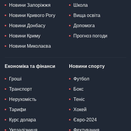
Новини Запоріжжя
Школа
Новини Кривого Рогу
Вища освіта
Новини Донбасу
Допомога
Новини Криму
Прогноз погоди
Новини Миколаєва
Економіка та фінанси
Новини спорту
Гроші
Футбол
Транспорт
Бокс
Нерухомість
Теніс
Тарифи
Хокей
Курс долара
Євро-2024
Укрзалізниця
Фехтування