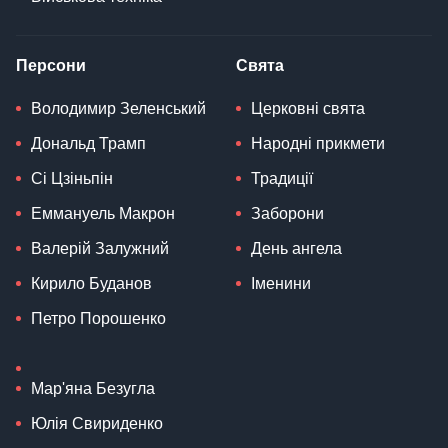
Персони
Свята
Володимир Зеленський
Церковні свята
Дональд Трамп
Народні прикмети
Сі Цзіньпін
Традиції
Еммануель Макрон
Заборони
Валерій Залужний
День ангела
Кирило Буданов
Іменини
Петро Порошенко
Мар'яна Безугла
Юлія Свириденко