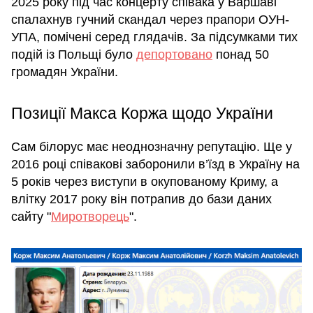
2025 року під час концерту співака у Варшаві
спалахнув гучний скандал через прапори ОУН-
УПА, помічені серед глядачів. За підсумками тих
подій із Польщі було
депортовано
понад 50
громадян України.
Позиції Макса Коржа щодо України
Сам білорус має неоднозначну репутацію. Ще у
2016 році співакові заборонили в’їзд в Україну на
5 років через виступи в окупованому Криму, а
влітку 2017 року він потрапив до бази даних
сайту "
Миротворець
".