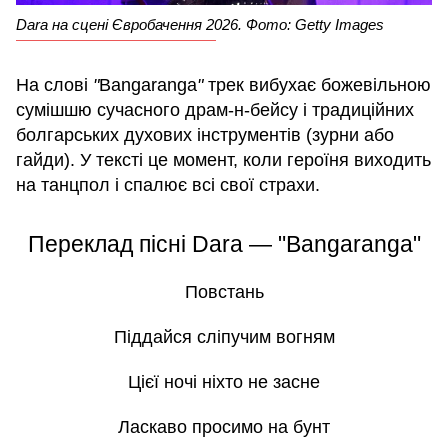
Dara на сцені Євробачення 2026. Фото: Getty Images
На слові
"
Bangaranga
"
трек вибухає божевільною
сумішшю сучасного драм-н-бейсу і традиційних
болгарських духових інструментів (зурни або
гайди). У тексті це момент, коли героїня виходить
на танцпол і спалює всі свої страхи.
Переклад пісні Dara — "Bangaranga"
Повстань
Піддайся сліпучим вогням
Цієї ночі ніхто не засне
Ласкаво просимо на бунт