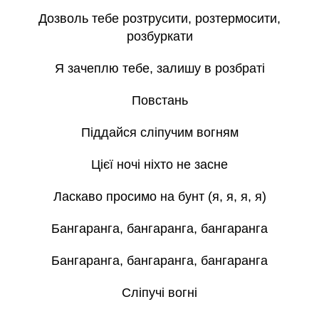
Дозволь тебе розтрусити, розтермосити,
розбуркати
Я зачеплю тебе, залишу в розбраті
Повстань
Піддайся сліпучим вогням
Цієї ночі ніхто не засне
Ласкаво просимо на бунт (я, я, я, я)
Бангаранга, бангаранга, бангаранга
Бангаранга, бангаранга, бангаранга
Сліпучі вогні