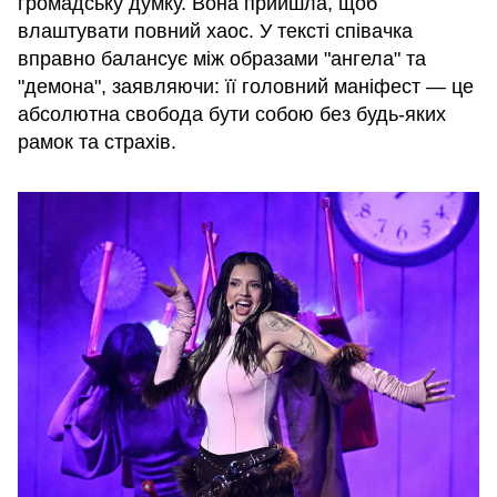
громадську думку. Вона прийшла, щоб
влаштувати повний хаос. У тексті співачка
вправно балансує між образами "ангела" та
"демона", заявляючи: її головний маніфест — це
абсолютна свобода бути собою без будь-яких
рамок та страхів.