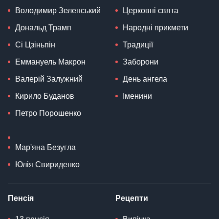
Володимир Зеленський
Церковні свята
Дональд Трамп
Народні прикмети
Сі Цзіньпін
Традиції
Еммануель Макрон
Заборони
Валерій Залужний
День ангела
Кирило Буданов
Іменини
Петро Порошенко
Мар'яна Безугла
Юлія Свириденко
Пенсія
Рецепти