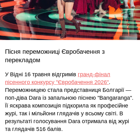
Пісня переможниці Євробачення з
перекладом
У Відні 16 травня відгримів
гранд-фінал
пісенного конкурсу "Євробачення 2026"
.
Переможницею стала представниця Болгарії —
поп-діва Dara із запальною піснею "Bangaranga".
Її яскрава композиція підкорила як професійне
журі, так і мільйони глядачів у всьому світі. В
результаті голосування Dara отримала від журі
та глядачів 516 балів.