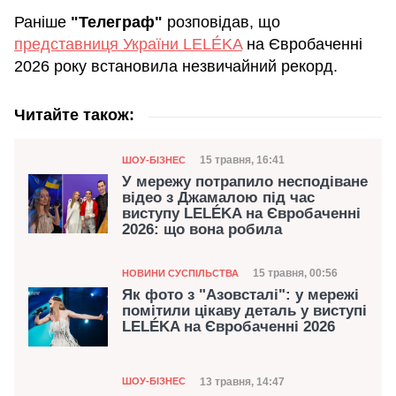
Раніше
"Телеграф"
розповідав, що
представниця України LELÉKA
на Євробаченні
2026 року встановила незвичайний рекорд.
Читайте також:
Категорія
Дата публікації
15 травня, 16:41
ШОУ-БІЗНЕС
У мережу потрапило несподіване
відео з Джамалою під час
виступу LELÉKA на Євробаченні
2026: що вона робила
Категорія
Дата публікації
15 травня, 00:56
НОВИНИ СУСПІЛЬСТВА
Як фото з "Азовсталі": у мережі
помітили цікаву деталь у виступі
LELÉKA на Євробаченні 2026
Категорія
Дата публікації
13 травня, 14:47
ШОУ-БІЗНЕС