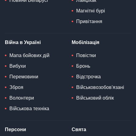
Новини Беларусі
Лайфхак
Магнітні бурі
Привітання
Війна в Україні
Мобілізація
Мапа бойових дій
Повістки
Вибухи
Бронь
Перемовини
Відстрочка
Зброя
Військовозобов'язані
Волонтери
Військовий облік
Військова техніка
Персони
Свята