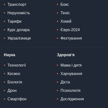
Транспорт
Бокс
Нерухомість
Теніс
Тарифи
Хокей
Курс долара
Євро-2024
Укрзалізниця
Фехтування
Наука
Здоров'я
Технології
Мама і дитя
Космос
Харчування
Біологія
Дієта
Дрон
Психологія
Смартфон
Дослідження