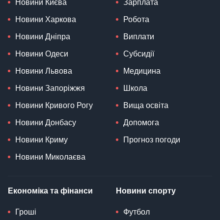
Новини Києва
Зарплата
Новини Харкова
Робота
Новини Дніпра
Виплати
Новини Одеси
Субсидії
Новини Львова
Медицина
Новини Запоріжжя
Школа
Новини Кривого Рогу
Вища освіта
Новини Донбасу
Допомога
Новини Криму
Прогноз погоди
Новини Миколаєва
Економіка та фінанси
Новини спорту
Гроші
Футбол