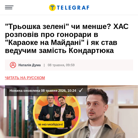
"Трьошка зелені" чи менше? ХАС
розповів про гонорари в
"Караоке на Майдані" і як став
ведучим замість Кондартюка
Наталія Дума
08 травня, 09:59
Автор
Дата публікації
ЧИТАТЬ НА РУССКОМ
Новина оновлена 08 травня 2026, 10:24