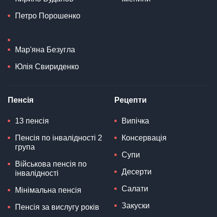
Петро Порошенко
Мар'яна Безугла
Юлія Свириденко
Пенсія
Рецепти
13 пенсія
Випічка
Пенсія по інвалідності 2
Консервація
група
Супи
Військова пенсія по
Десерти
інвалідності
Салати
Мінімальна пенсія
Закуски
Пенсія за вислугу років