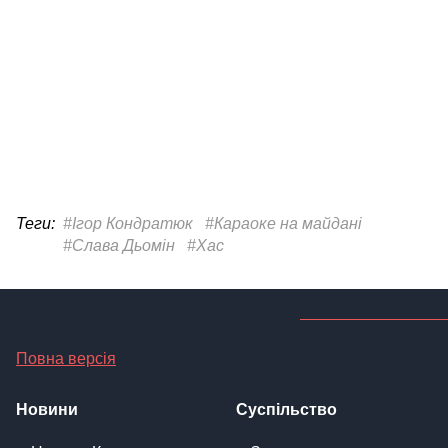
Теги:
#Ігор Кондратюк
#Караоке на майдані
#Слава Дьомін
#Хас
Повна версія
Новини
Суспільство