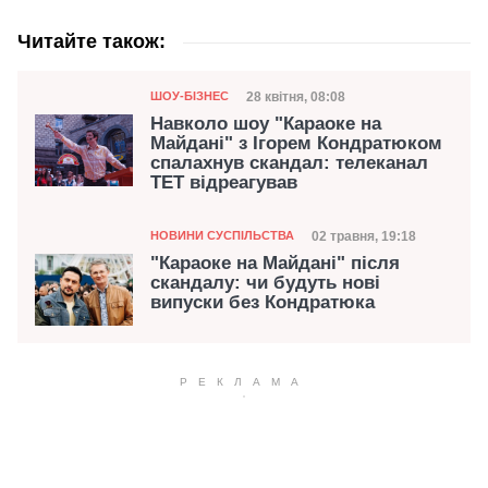
Читайте також:
Категорія
Дата публікації
28 квітня, 08:08
ШОУ-БІЗНЕС
Навколо шоу "Караоке на
Майдані" з Ігорем Кондратюком
спалахнув скандал: телеканал
ТЕТ відреагував
Категорія
Дата публікації
02 травня, 19:18
НОВИНИ СУСПІЛЬСТВА
"Караоке на Майдані" після
скандалу: чи будуть нові
випуски без Кондратюка