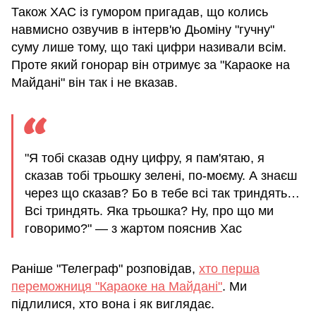
Також ХАС із гумором пригадав, що колись
навмисно озвучив в інтерв'ю Дьоміну "гучну"
суму лише тому, що такі цифри називали всім.
Проте який гонорар він отримує за "Караоке на
Майдані" він так і не вказав.
"Я тобі сказав одну цифру, я пам'ятаю, я
сказав тобі трьошку зелені, по-моєму. А знаєш
через що сказав? Бо в тебе всі так триндять…
Всі триндять. Яка трьошка? Ну, про що ми
говоримо?" — з жартом пояснив Хас
Раніше "Телеграф" розповідав,
хто перша
переможниця "Караоке на Майдані"
. Ми
підлилися, хто вона і як виглядає.