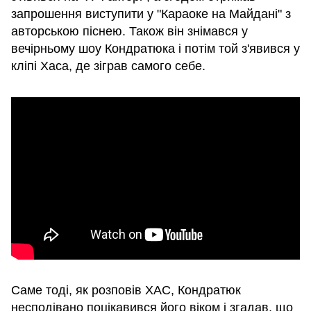
запрошення виступити у "Караоке на Майдані" з
авторською піснею. Також він знімався у
вечірньому шоу Кондратюка і потім той з'явився у
кліпі Хаса, де зіграв самого себе.
Саме тоді, як розповів ХАС, Кондратюк
несподівано поцікавився його віком і згадав, що