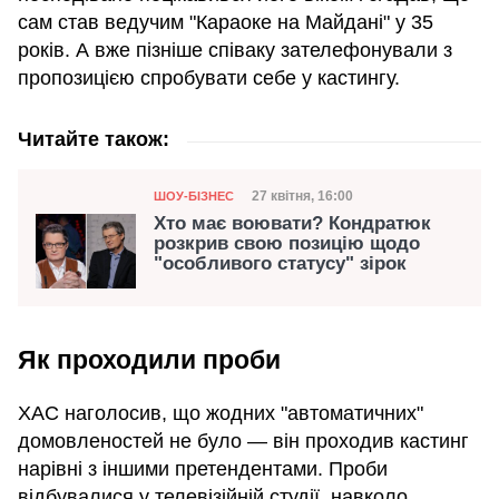
сам став ведучим "Караоке на Майдані" у 35
років. А вже пізніше співаку зателефонували з
пропозицією спробувати себе у кастингу.
Читайте також:
Категорія
Дата публікації
27 квітня, 16:00
ШОУ-БІЗНЕС
Хто має воювати? Кондратюк
розкрив свою позицію щодо
"особливого статусу" зірок
Як проходили проби
ХАС наголосив, що жодних "автоматичних"
домовленостей не було — він проходив кастинг
нарівні з іншими претендентами. Проби
відбувалися у телевізійній студії, навколо