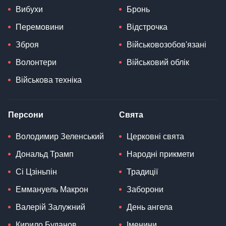
Вибухи
Бронь
Перемовини
Відстрочка
Зброя
Військовозобов'язані
Волонтери
Військовий облік
Військова техніка
Персони
Свята
Володимир Зеленський
Церковні свята
Дональд Трамп
Народні прикмети
Сі Цзіньпін
Традиції
Еммануель Макрон
Заборони
Валерій Залужний
День ангела
Кирило Буданов
Іменини