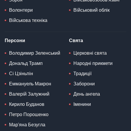
Волонтери
Військовий облік
Військова техніка
Персони
Свята
Володимир Зеленський
Церковні свята
Дональд Трамп
Народні прикмети
Сі Цзіньпін
Традиції
Еммануель Макрон
Заборони
Валерій Залужний
День ангела
Кирило Буданов
Іменини
Петро Порошенко
Мар'яна Безугла