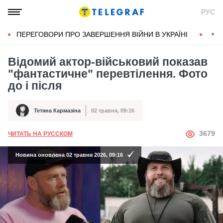
РУС
ПЕРЕГОВОРИ ПРО ЗАВЕРШЕННЯ ВІЙНИ В УКРАЇНІ
КОН
Відомий актор-військовий показав
"фантастичне" перевтілення. Фото
до і після
Тетяна Кармазіна
02 травня, 09:16
Автор
Дата публікації
АВТОР
3679
ЧИТАТЬ НА РУССКОМ
Новина оновлена 02 травня 2026, 09:16