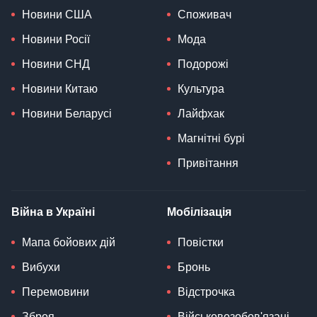
Новини США
Споживач
Новини Росії
Мода
Новини СНД
Подорожі
Новини Китаю
Культура
Новини Беларусі
Лайфхак
Магнітні бурі
Привітання
Війна в Україні
Мобілізація
Мапа бойових дій
Повістки
Вибухи
Бронь
Перемовини
Відстрочка
Зброя
Військовозобов'язані