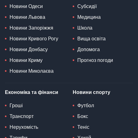
Новини Одеси
Субсидії
Новини Львова
Медицина
Новини Запоріжжя
Школа
Новини Кривого Рогу
Вища освіта
Новини Донбасу
Допомога
Новини Криму
Прогноз погоди
Новини Миколаєва
Економіка та фінанси
Новини спорту
Гроші
Футбол
Транспорт
Бокс
Нерухомість
Теніс
Тарифи
Хокей