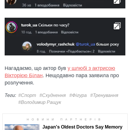
Нагадаємо, що актор був
у шлюбі з актрисою
Вікторією Білан
. Нещодавно пара заявила про
розлучення.
Теги:
#Спорт
#Схуднення
#Фігура
#Тренування
#Володимир Ращук