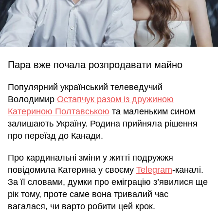
Пара вже почала розпродавати майно
Популярний український телеведучий
Володимир
Остапчук разом із дружиною
Катериною Полтавською
та маленьким сином
залишають Україну. Родина прийняла рішення
про переїзд до Канади.
Про кардинальні зміни у житті подружжя
повідомила Катерина у своєму
Telegram
-каналі.
За її словами, думки про еміграцію з’явилися ще
рік тому, проте саме вона тривалий час
вагалася, чи варто робити цей крок.