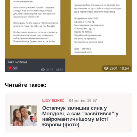
Читайте також:
Категорія
Дата публікації
04 квітня, 16:57
ШОУ-БІЗНЕС
Остапчук залишив сина у
Молдові, а сам "засвітився" у
найромантичнішому місті
Європи (фото)