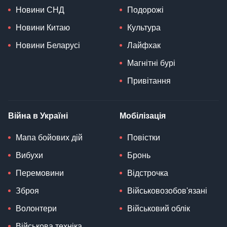
Новини СНД
Подорожі
Новини Китаю
Культура
Новини Беларусі
Лайфхак
Магнітні бурі
Привітання
Війна в Україні
Мобілізація
Мапа бойових дій
Повістки
Вибухи
Бронь
Перемовини
Відстрочка
Зброя
Військовозобов'язані
Волонтери
Військовий облік
Військова техніка