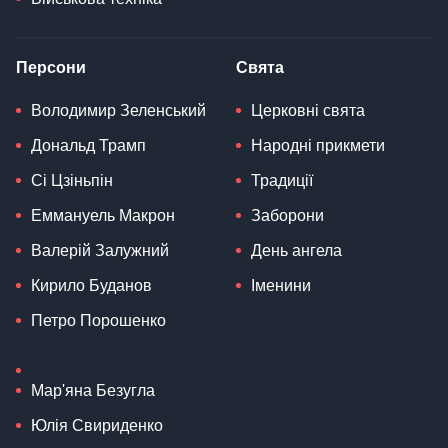
Персони
Свята
Володимир Зеленський
Церковні свята
Дональд Трамп
Народні прикмети
Сі Цзіньпін
Традиції
Еммануель Макрон
Заборони
Валерій Залужний
День ангела
Кирило Буданов
Іменини
Петро Порошенко
Мар'яна Безугла
Юлія Свириденко