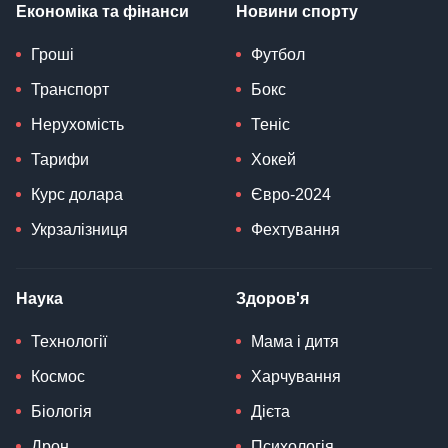
Економіка та фінанси
Новини спорту
Гроші
Футбол
Транспорт
Бокс
Нерухомість
Теніс
Тарифи
Хокей
Курс долара
Євро-2024
Укрзалізниця
Фехтування
Наука
Здоров'я
Технології
Мама і дитя
Космос
Харчування
Біологія
Дієта
Дрон
Психологія