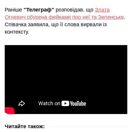
Раніше
"Телеграф"
розповідав, що
Злата
Огневич обурена фейками про неї та Зеленське
.
Співачка заявила, що її слова вирвали із
контексту.
Читайте також: