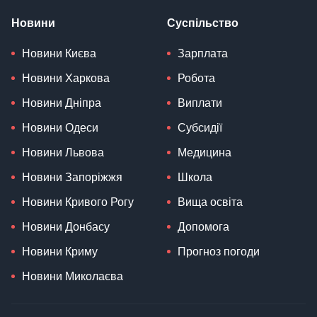
Новини
Суспільство
Новини Києва
Зарплата
Новини Харкова
Робота
Новини Дніпра
Виплати
Новини Одеси
Субсидії
Новини Львова
Медицина
Новини Запоріжжя
Школа
Новини Кривого Рогу
Вища освіта
Новини Донбасу
Допомога
Новини Криму
Прогноз погоди
Новини Миколаєва