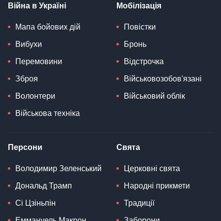
Війна в Україні
Мобілізація
Мапа бойових дій
Повістки
Вибухи
Бронь
Перемовини
Відстрочка
Зброя
Військовозобов'язані
Волонтери
Військовий облік
Військова техніка
Персони
Свята
Володимир Зеленський
Церковні свята
Дональд Трамп
Народні прикмети
Сі Цзіньпін
Традиції
Еммануель Макрон
Заборони