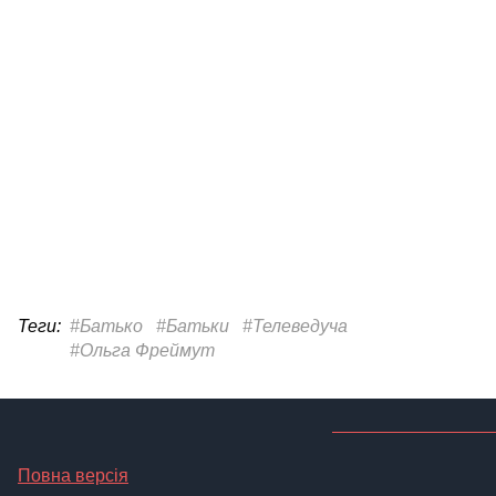
Теги:
#Батько
#Батьки
#Телеведуча
#Ольга Фреймут
Повна версія