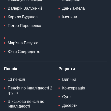
Валерій Залужний
День ангела
Кирило Буданов
Іменини
Петро Порошенко
Мар'яна Безугла
Юлія Свириденко
Пенсія
Рецепти
13 пенсія
Випічка
Пенсія по інвалідності 2
Консервація
група
Супи
Військова пенсія по
Десерти
інвалідності