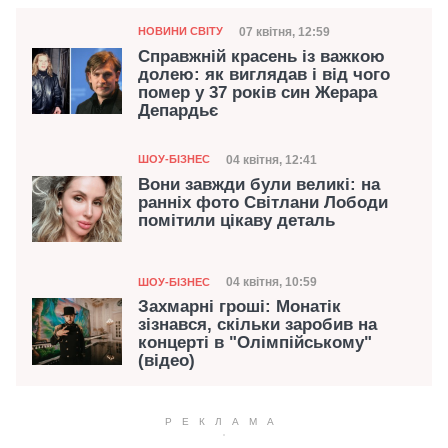
Категорія
Дата публікації
07 квітня, 12:59
НОВИНИ СВІТУ
Справжній красень із важкою
долею: як виглядав і від чого
помер у 37 років син Жерара
Депардьє
Категорія
Дата публікації
04 квітня, 12:41
ШОУ-БІЗНЕС
Вони завжди були великі: на
ранніх фото Світлани Лободи
помітили цікаву деталь
Категорія
Дата публікації
04 квітня, 10:59
ШОУ-БІЗНЕС
Захмарні гроші: Монатік
зізнався, скільки заробив на
концерті в "Олімпійському"
(відео)