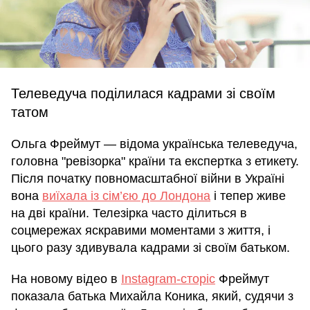
Телеведуча поділилася кадрами зі своїм
татом
Ольга Фреймут — відома українська телеведуча,
головна "ревізорка" країни та експертка з етикету.
Після початку повномасштабної війни в Україні
вона
виїхала із сім’єю до Лондона
і тепер живе
на дві країни. Телезірка часто ділиться в
соцмережах яскравими моментами з життя, і
цього разу здивувала кадрами зі своїм батьком.
На новому відео в
Instagram-сторіс
Фреймут
показала батька Михайла Коника, який, судячи з