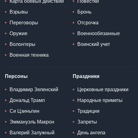
Карта боевых действий
Повестки
Взрывы
Бронь
Переговоры
Отсрочка
Оружие
Военнообязанные
Волонтеры
Воинский учет
Военная техника
Персоны
Праздники
Владимир Зеленский
Церковные праздники
Дональд Трамп
Народные приметы
Си Цзиньпин
Традиции
Эммануэль Макрон
Запреты
Валерий Залужный
День ангела