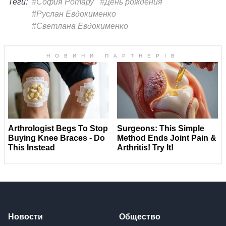
Теги:
#София Ротару
#День рождения
#Руслан Евдокименко
#Светлана Евдокименко
Новости
Общество