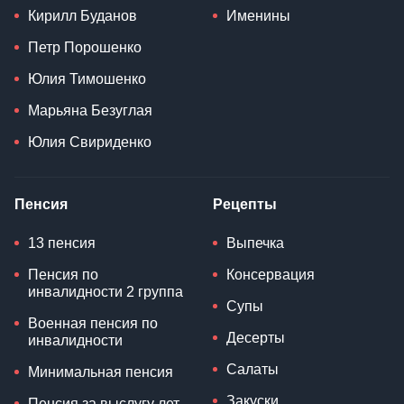
Кирилл Буданов
Именины
Петр Порошенко
Юлия Тимошенко
Марьяна Безуглая
Юлия Свириденко
Пенсия
Рецепты
13 пенсия
Выпечка
Пенсия по
Консервация
инвалидности 2 группа
Супы
Военная пенсия по
Десерты
инвалидности
Салаты
Минимальная пенсия
Закуски
Пенсия за выслугу лет