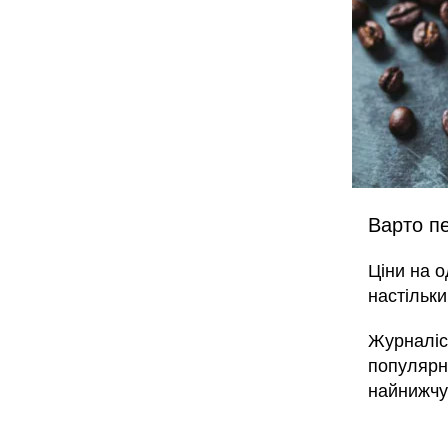
Варто пе
Ціни на о
настільки
Журналіс
популярн
найнижчу 