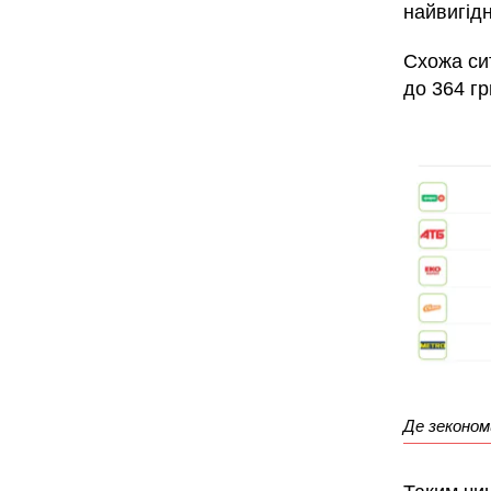
найвигід
Схожа сит
до 364 грн
Де зеконом