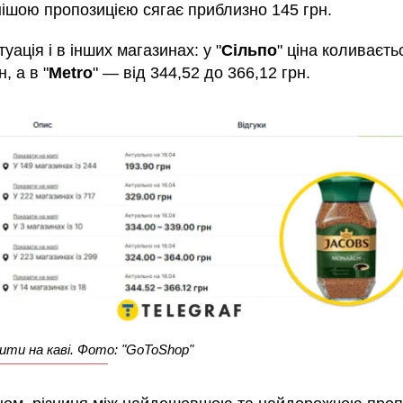
нішою пропозицією сягає приблизно 145 грн.
уація і в інших магазинах: у "
Сільпо
" ціна коливаєть
, а в "
Metro
" — від 344,52 до 366,12 грн.
ити на каві. Фото: "GoToShop"