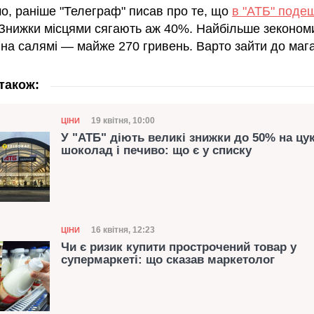
о, раніше "Телеграф" писав про те, що
в "АТБ" под
 Знижки місцями сягають аж 40%. Найбільше зеконом
 на салямі — майже 270 гривень. Варто зайти до мага
також:
Категорія
Дата публікації
19 квітня, 10:00
ЦІНИ
У "АТБ" діють великі знижки до 50% на цу
шоколад і печиво: що є у списку
Категорія
Дата публікації
16 квітня, 12:23
ЦІНИ
Чи є ризик купити прострочений товар у
супермаркеті: що сказав маркетолог