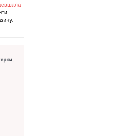
ешевшала
ити
зину.
керки,