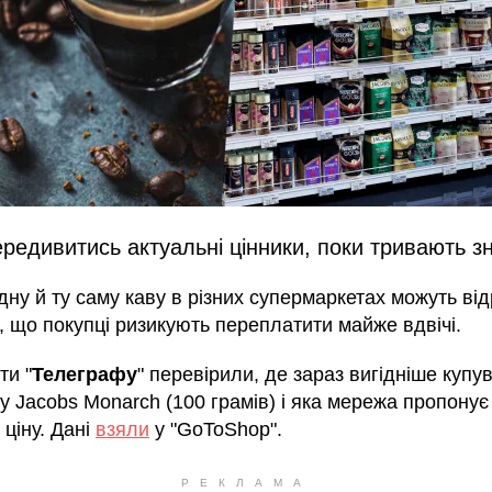
редивитись актуальні цінники, поки тривають з
дну й ту саму каву в різних супермаркетах можуть від
, що покупці ризикують переплатити майже вдвічі.
ти "
Телеграфу
" перевірили, де зараз вигідніше купу
у Jacobs Monarch (100 грамів) і яка мережа пропонує
ціну. Дані
взяли
у "GoToShop".