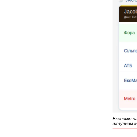
Економія н
штучним і