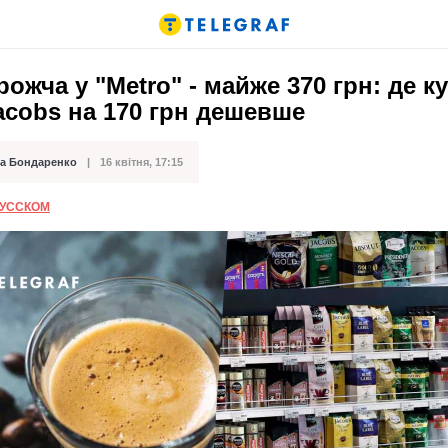
ожча у "Metro" - майже 370 грн: де к
acobs на 170 грн дешевше
а Бондаренко
16 квітня, 17:15
ації
РУССКОМ