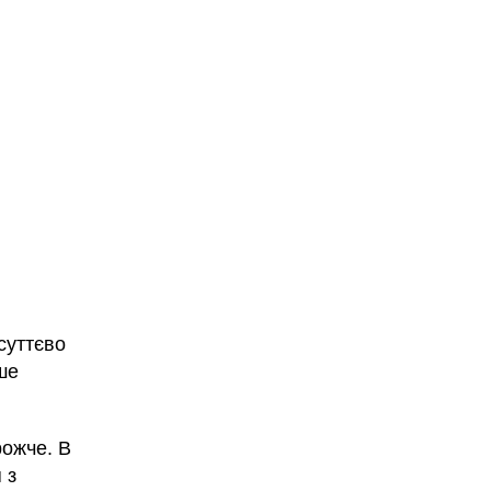
 суттєво
ше
рожче. В
 з