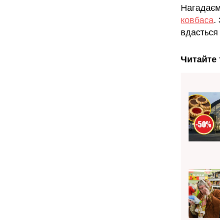
Нагадаєм
ковбаса
.
вдасться
Читайте 