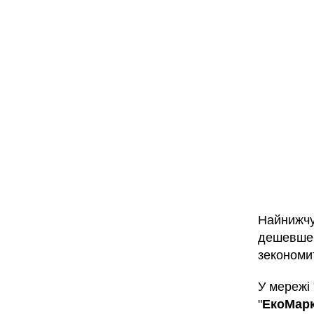
Найнижчу 
дешевше, 
зекономи
У мережі 
"
ЕкоМарк