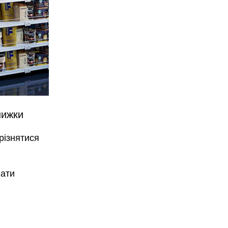
нижки
різнятися
вати