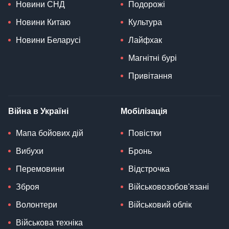
Новини СНД
Подорожі
Новини Китаю
Культура
Новини Беларусі
Лайфхак
Магнітні бурі
Привітання
Війна в Україні
Мобілізація
Мапа бойових дій
Повістки
Вибухи
Бронь
Перемовини
Відстрочка
Зброя
Військовозобов'язані
Волонтери
Військовий облік
Військова техніка