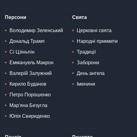
Персони
Свята
Володимир Зеленський
Церковні свята
Дональд Трамп
Народні прикмети
Сі Цзіньпін
Традиції
Еммануель Макрон
Заборони
Валерій Залужний
День ангела
Кирило Буданов
Іменини
Петро Порошенко
Мар'яна Безугла
Юлія Свириденко