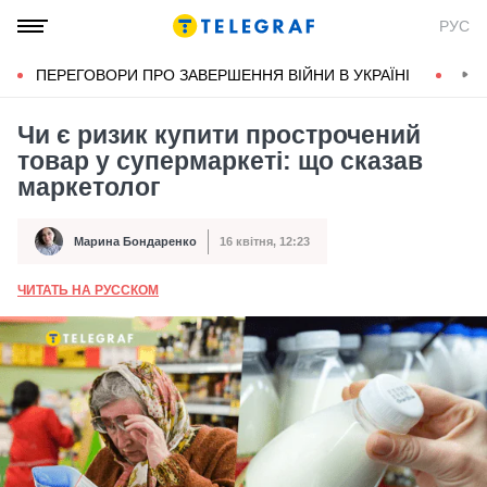
РУС
ПЕРЕГОВОРИ ПРО ЗАВЕРШЕННЯ ВІЙНИ В УКРАЇНІ
КОН
Чи є ризик купити прострочений
товар у супермаркеті: що сказав
маркетолог
Марина Бондаренко
16 квітня, 12:23
Автор
Дата публікації
ЧИТАТЬ НА РУССКОМ
А