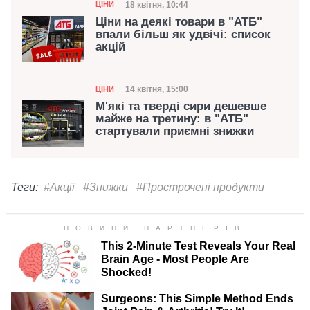
Категорія
Дата публікації
18 квітня, 10:44
ЦІНИ
Ціни на деякі товари в "АТБ"
впали більш як удвічі: список
акцій
Категорія
Дата публікації
14 квітня, 15:00
ЦІНИ
М'які та тверді сири дешевше
майже на третину: в "АТБ"
стартували приємні знижки
Теги:
#Акції
#Знижки
#Прострочені продукти