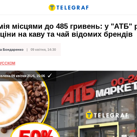
ія місцями до 485 гривень: у "АТБ" 
ціни на каву та чай відомих брендів
а Бондаренко
09 квітня, 14:30
ації
РУССКОМ
лена 09 квітня 2026, 15:06