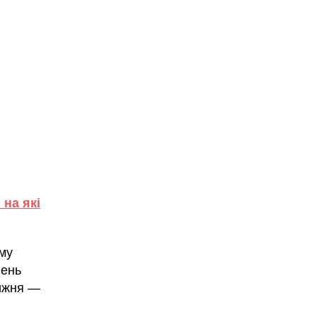
 на які
му
вень
тижня —