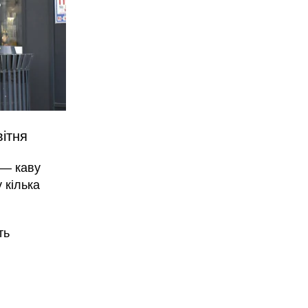
вітня
 — каву
 кілька
ть