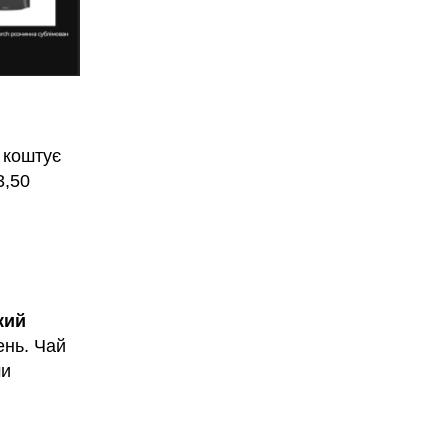
р коштує
3,50
кий
ень. Чай
ми