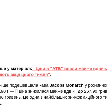
ше у матеріалі:
"Ціни в "АТБ" впали майже вдвічі:
іють акції цього тижня"
.
ніше подешевшала кава
Jacobs Monarch
у розчинно
90 г — її ціна знизилася майже вдвічі, до 267,90 гри
36 гривень. Це одна з найбільших знижок акційного 
%.