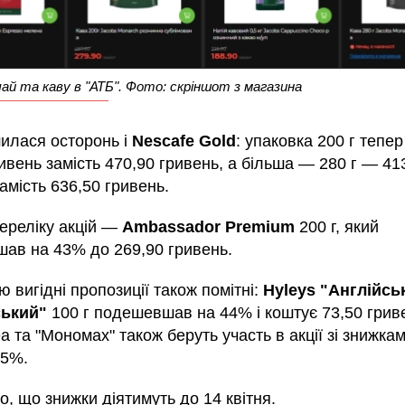
чай та каву в "АТБ". Фото: скріншот з магазина
илася осторонь і
Nescafe Gold
: упаковка 200 г тепе
ивень замість 470,90 гривень, а більша — 280 г — 41
амість 636,50 гривень.
переліку акцій —
Ambassador Premium
200 г, який
ав на 43% до 269,90 гривень.
 вигідні пропозиції також помітні:
Hyleys "Англійсь
ський"
100 г подешевшав на 44% і коштує 73,50 грив
 та "Мономах" також беруть участь в акції зі знижка
35%.
, що знижки діятимуть до 14 квітня.