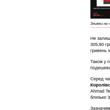
Знижки на 
Не залиш
305,90 гр
гривень з
Також у 
подешевш
Серед чаю
Королів
Ahmad Tea
близько 
Зазначимо