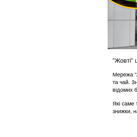
"Жовті" 
Мережа "
та чай. З
відомих б
Які саме
знижки, н