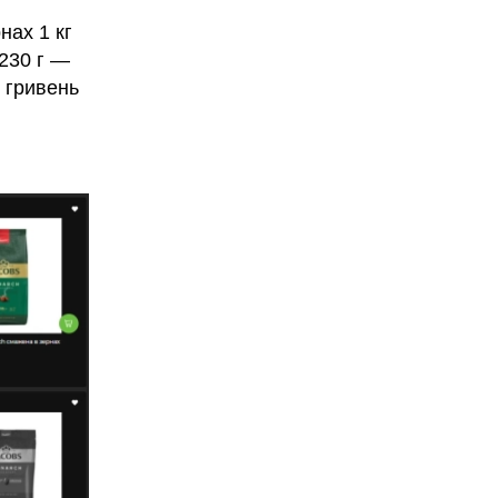
рнах 1 кг
 230 г —
0 гривень