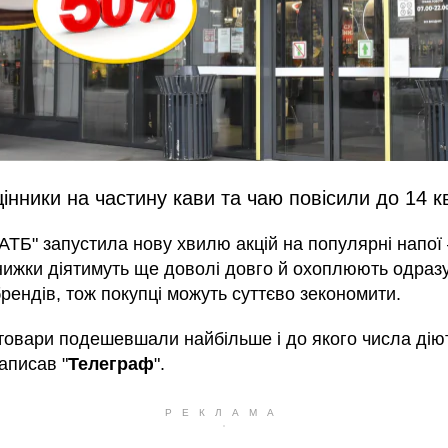
цінники на частину кави та чаю повісили до 14 к
АТБ" запустила нову хвилю акцій на популярні напої
нижки діятимуть ще доволі довго й охоплюють одразу
рендів, тож покупці можуть суттєво зекономити.
 товари подешевшали найбільше і до якого числа дію
аписав "
Телеграф
".