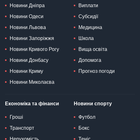
Новини Дніпра
Виплати
Новини Одеси
Субсидії
Новини Львова
Медицина
Новини Запоріжжя
Школа
Новини Кривого Рогу
Вища освіта
Новини Донбасу
Допомога
Новини Криму
Прогноз погоди
Новини Миколаєва
Економіка та фінанси
Новини спорту
Гроші
Футбол
Транспорт
Бокс
Нерухомість
Теніс