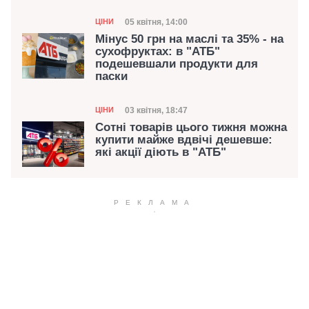
Категорія
Дата публікації
05 квітня, 14:00
ЦІНИ
Мінус 50 грн на маслі та 35% - на
сухофруктах: в "АТБ"
подешевшали продукти для
паски
Категорія
Дата публікації
03 квітня, 18:47
ЦІНИ
Сотні товарів цього тижня можна
купити майже вдвічі дешевше:
які акції діють в "АТБ"