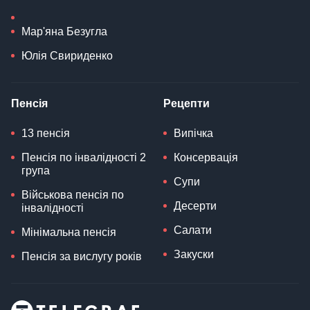
Мар'яна Безугла
Юлія Свириденко
Пенсія
Рецепти
13 пенсія
Випічка
Пенсія по інвалідності 2
Консервація
група
Супи
Військова пенсія по
Десерти
інвалідності
Салати
Мінімальна пенсія
Закуски
Пенсія за вислугу років