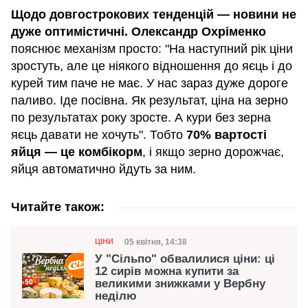
Щодо довгострокових тенденцій — новини не
дуже оптимістичні.
Олександр Охріменко
пояснює механізм просто: "На наступний рік ціни
зростуть, але це ніякого відношення до яєць і до
курей тим паче не має. У нас зараз дуже дороге
паливо. Іде посівна. Як результат, ціна на зерно
по результатах року зросте. А кури без зерна
яєць давати не хочуть". Тобто
70% вартості
яйця — це комбікорм
, і якщо зерно дорожчає,
яйця автоматично йдуть за ним.
Читайте також:
Категорія
Дата публікації
05 квітня, 14:38
ЦІНИ
У "Сільпо" обвалилися ціни: ці
12 сирів можна купити за
великими знижками у Вербну
неділю