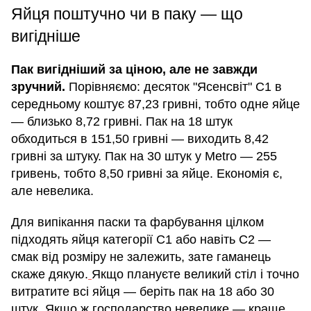
Яйця поштучно чи в паку — що
вигідніше
Пак вигідніший за ціною, але не завжди
зручний.
Порівняємо: десяток "Ясенсвіт" С1 в
середньому коштує 87,23 гривні, тобто одне яйце
— близько 8,72 гривні. Пак на 18 штук
обходиться в 151,50 гривні — виходить 8,42
гривні за штуку. Пак на 30 штук у Metro — 255
гривень, тобто 8,50 гривні за яйце. Економія є,
але невелика.
Для випікання паски та фарбування цілком
підходять яйця категорії С1 або навіть С2 —
смак від розміру не залежить, зате гаманець
скаже дякую.
Якщо плануєте великий стіл і точно
витратите всі яйця — беріть пак на 18 або 30
штук. Якщо ж господарство невелике — краще