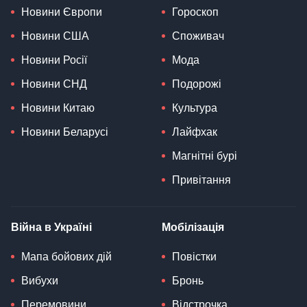
Новини Європи
Гороскоп
Новини США
Споживач
Новини Росії
Мода
Новини СНД
Подорожі
Новини Китаю
Культура
Новини Беларусі
Лайфхак
Магнітні бурі
Привітання
Війна в Україні
Мобілізація
Мапа бойових дій
Повістки
Вибухи
Бронь
Перемовини
Відстрочка