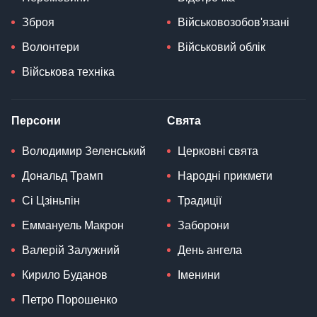
Зброя
Військовозобов'язані
Волонтери
Військовий облік
Військова техніка
Персони
Свята
Володимир Зеленський
Церковні свята
Дональд Трамп
Народні прикмети
Сі Цзіньпін
Традиції
Еммануель Макрон
Заборони
Валерій Залужний
День ангела
Кирило Буданов
Іменини
Петро Порошенко