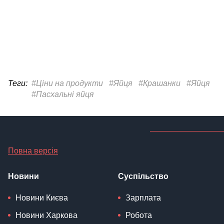
Теги:
#Ціни на продукти
#Яйця
#Крашанки
#Яйця
#Пасхальні яйця
Повна версія
Новини
Суспільство
Новини Києва
Зарплата
Новини Харкова
Робота