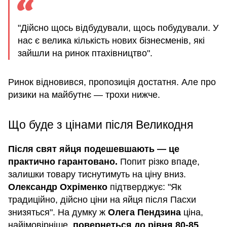
"Дійсно щось відбудували, щось побудували. У
нас є велика кількість нових бізнесменів, які
зайшли на ринок птахівництво".
Ринок відновився, пропозиція достатня. Але про
ризики на майбутнє — трохи нижче.
Що буде з цінами після Великодня
Після свят яйця подешевшають — це
практично гарантовано.
Попит різко впаде,
залишки товару тиснутимуть на ціну вниз.
Олександр
Охріменко
підтверджує: "Як
традиційно, дійсно ціни на яйця після Пасхи
знизяться". На думку ж
Олега
Пендзина
ціна,
найімовірніше,
повернеться до рівня 80-85