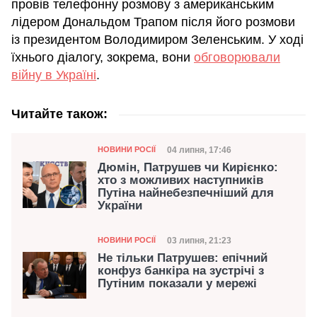
провів телефонну розмову з американським
лідером Дональдом Трапом після його розмови
із президентом Володимиром Зеленським. У ході
їхнього діалогу, зокрема, вони
обговорювали
війну в Україні
.
Читайте також:
Категорія
Дата публікації
04 липня, 17:46
НОВИНИ РОСІЇ
Дюмін, Патрушев чи Кирієнко:
хто з можливих наступників
Путіна найнебезпечніший для
України
Категорія
Дата публікації
03 липня, 21:23
НОВИНИ РОСІЇ
Не тільки Патрушев: епічний
конфуз банкіра на зустрічі з
Путіним показали у мережі