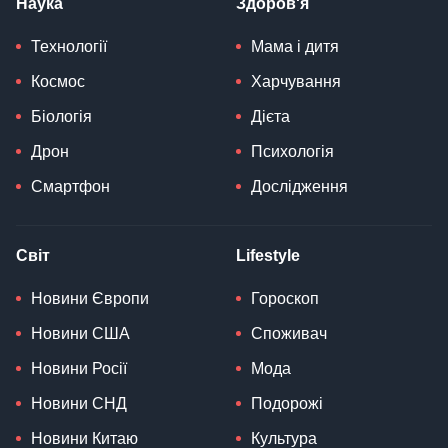
Наука
Здоров'я
Технології
Мама і дитя
Космос
Харчування
Біологія
Дієта
Дрон
Психологія
Смартфон
Дослідження
Світ
Lifestyle
Новини Європи
Гороскоп
Новини США
Споживач
Новини Росії
Мода
Новини СНД
Подорожі
Новини Китаю
Культура