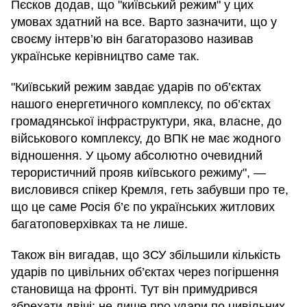
Пєсков додав, що "київський режим" у цих
умовах здатний на все. Варто зазначити, що у
своєму інтерв’ю він багаторазово називав
українське керівництво саме так.
"Київський режим завдає ударів по об’єктах
нашого енергетичного комплексу, по об’єктах
громадянської інфраструктури, яка, власне, до
військового комплексу, до ВПК не має жодного
відношення. У цьому абсолютно очевидний
терористичний прояв київського режиму", —
висловився спікер Кремля, геть забувши про те,
що це саме Росія б’є по українських житлових
багатоповерхівках та не лише.
Також він вигадав, що ЗСУ збільшили кількість
ударів по цивільних об’єктах через погіршення
становища на фронті. Тут він примудрився
збрехати двічі: не лише про удари по цивільних