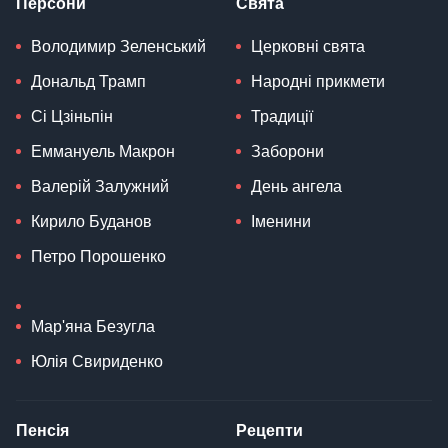
Персони
Свята
Володимир Зеленський
Церковні свята
Дональд Трамп
Народні прикмети
Сі Цзіньпін
Традиції
Еммануель Макрон
Заборони
Валерій Залужний
День ангела
Кирило Буданов
Іменини
Петро Порошенко
Мар'яна Безугла
Юлія Свириденко
Пенсія
Рецепти