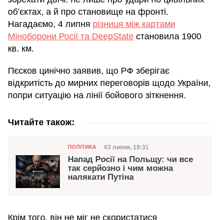
об’єктах, а й про становище на фронті.
Нагадаємо, 4 липня
різниця між картами
Міноборони Росії та DeepState
становила 1900
кв. км.
Пєсков цинічно заявив, що РФ зберігає
відкритість до мирних переговорів щодо України,
попри ситуацію на лінії бойового зіткнення.
Читайте також:
Категорія
Дата публікації
03 липня, 19:31
ПОЛІТИКА
Напад Росії на Польщу: чи все
так серйозно і чим можна
налякати Путіна
Крім того, він не міг не скористатися