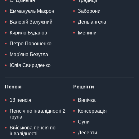
Сі Цзіньпін
Традиції
Еммануель Макрон
Заборони
Валерій Залужний
День ангела
Кирило Буданов
Іменини
Петро Порошенко
Мар'яна Безугла
Юлія Свириденко
Пенсія
Рецепти
13 пенсія
Випічка
Пенсія по інвалідності 2
Консервація
група
Супи
Військова пенсія по
Десерти
інвалідності