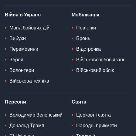
Війна в Україні
Мобілізація
Мапа бойових дій
Повістки
Вибухи
Бронь
Перемовини
Відстрочка
Зброя
Військовозобов'язані
Волонтери
Військовий облік
Військова техніка
Персони
Свята
Володимир Зеленський
Церковні свята
Дональд Трамп
Народні прикмети