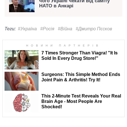
чого Україні чекати від саміту
НАТО в Анкарі
Теги:
#Україна
#Росія
#Війна
#Дмитро Пєсков