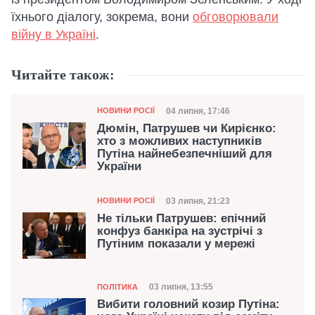
їхнього діалогу, зокрема, вони
обговорювали
війну в Україні
.
Читайте також:
Категорія
Дата публікації
04 липня, 17:46
НОВИНИ РОСІЇ
Дюмін, Патрушев чи Кирієнко:
хто з можливих наступників
Путіна найнебезпечніший для
України
Категорія
Дата публікації
03 липня, 21:23
НОВИНИ РОСІЇ
Не тільки Патрушев: епічний
конфуз банкіра на зустрічі з
Путіним показали у мережі
Категорія
Дата публікації
03 липня, 13:55
ПОЛІТИКА
Вибити головний козир Путіна: