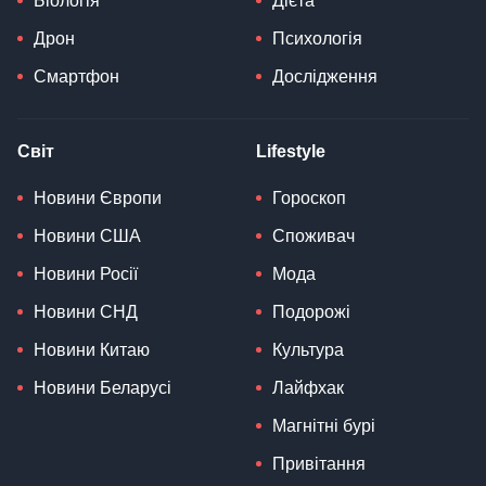
Біологія
Дієта
Дрон
Психологія
Смартфон
Дослідження
Світ
Lifestyle
Новини Європи
Гороскоп
Новини США
Споживач
Новини Росії
Мода
Новини СНД
Подорожі
Новини Китаю
Культура
Новини Беларусі
Лайфхак
Магнітні бурі
Привітання