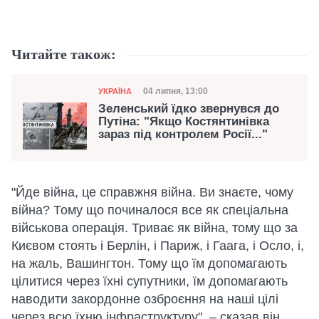
Читайте також:
Категорія
Дата публікації
04 липня, 13:00
УКРАЇНА
Зеленський їдко звернувся до
Путіна: "Якщо Костянтинівка
зараз під контролем Росії..."
"Йде війна, це справжня війна. Ви знаєте, чому
війна? Тому що починалося все як спеціальна
військова операція. Триває як війна, тому що за
Києвом стоять і Берлін, і Париж, і Гаага, і Осло, і,
на жаль, Вашингтон. Тому що їм допомагають
цілитися через їхні супутники, їм допомагають
наводити закордонне озброєння на наші цілі
через всю їхню інфраструктуру", – сказав він.