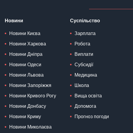
Новини
Суспільство
Новини Києва
Зарплата
Новини Харкова
Робота
Новини Дніпра
Виплати
Новини Одеси
Субсидії
Новини Львова
Медицина
Новини Запоріжжя
Школа
Новини Кривого Рогу
Вища освіта
Новини Донбасу
Допомога
Новини Криму
Прогноз погоди
Новини Миколаєва