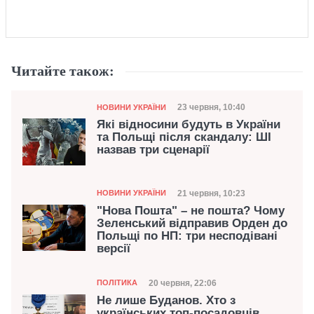
Читайте також:
Категорія
Дата публікації
23 червня, 10:40
НОВИНИ УКРАЇНИ
Які відносини будуть в України
та Польщі після скандалу: ШІ
назвав три сценарії
Категорія
Дата публікації
21 червня, 10:23
НОВИНИ УКРАЇНИ
"Нова Пошта" – не пошта? Чому
Зеленський відправив Орден до
Польщі по НП: три несподівані
версії
Категорія
Дата публікації
20 червня, 22:06
ПОЛІТИКА
Не лише Буданов. Хто з
українських топ-посадовців