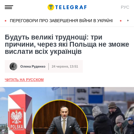
РУС
ПЕРЕГОВОРИ ПРО ЗАВЕРШЕННЯ ВІЙНИ В УКРАЇНІ
КОН
Будуть великі труднощі: три
причини, через які Польща не зможе
вислати всіх українців
Олена Руденко
24 червня, 13:51
Автор
Дата публікації
ЧИТАТЬ НА РУССКОМ
А