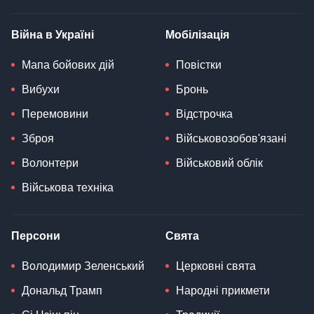
Війна в Україні
Мобілізація
Мапа бойових дій
Повістки
Вибухи
Бронь
Перемовини
Відстрочка
Зброя
Військовозобов'язані
Волонтери
Військовий облік
Військова техніка
Персони
Свята
Володимир Зеленський
Церковні свята
Дональд Трамп
Народні прикмети