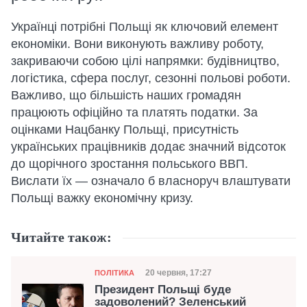
Українці потрібні Польщі як ключовий елемент
економіки. Вони виконують важливу роботу,
закриваючи собою цілі напрямки: будівництво,
логістика, сфера послуг, сезонні польові роботи.
Важливо, що більшість наших громадян
працюють офіційно та платять податки. За
оцінками Нацбанку Польщі, присутність
українських працівників додає значний відсоток
до щорічного зростання польського ВВП.
Вислати їх — означало б власноруч влаштувати
Польщі важку економічну кризу.
Читайте також:
Категорія
Дата публікації
20 червня, 17:27
ПОЛІТИКА
Президент Польщі буде
задоволений? Зеленський