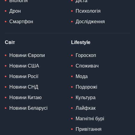
Біологія
Дієта
Дрон
Психологія
Смартфон
Дослідження
Світ
Lifestyle
Новини Європи
Гороскоп
Новини США
Споживач
Новини Росії
Мода
Новини СНД
Подорожі
Новини Китаю
Культура
Новини Беларусі
Лайфхак
Магнітні бурі
Привітання