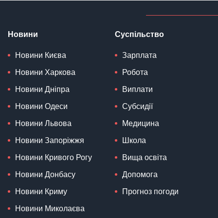
Новини
Суспільство
Новини Києва
Зарплата
Новини Харкова
Робота
Новини Дніпра
Виплати
Новини Одеси
Субсидії
Новини Львова
Медицина
Новини Запоріжжя
Школа
Новини Кривого Рогу
Вища освіта
Новини Донбасу
Допомога
Новини Криму
Прогноз погоди
Новини Миколаєва