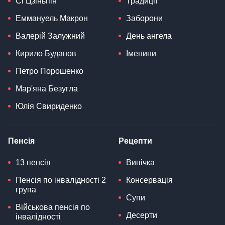
Сі Цзіньпін
Традиції
Еммануель Макрон
Заборони
Валерій Залужний
День ангела
Кирило Буданов
Іменини
Петро Порошенко
Мар'яна Безугла
Юлія Свириденко
Пенсія
Рецепти
13 пенсія
Випічка
Пенсія по інвалідності 2
Консервація
група
Супи
Військова пенсія по
Десерти
інвалідності