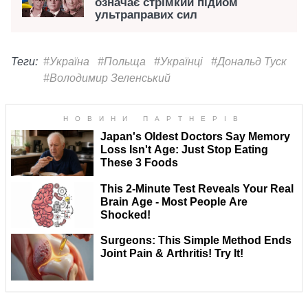
означає стрімкий підйом
ультраправих сил
Теги:
#Україна
#Польща
#Українці
#Дональд Туск
#Володимир Зеленський