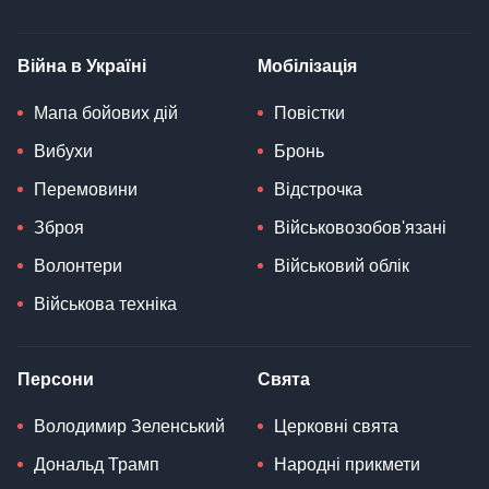
Війна в Україні
Мобілізація
Мапа бойових дій
Повістки
Вибухи
Бронь
Перемовини
Відстрочка
Зброя
Військовозобов'язані
Волонтери
Військовий облік
Військова техніка
Персони
Свята
Володимир Зеленський
Церковні свята
Дональд Трамп
Народні прикмети