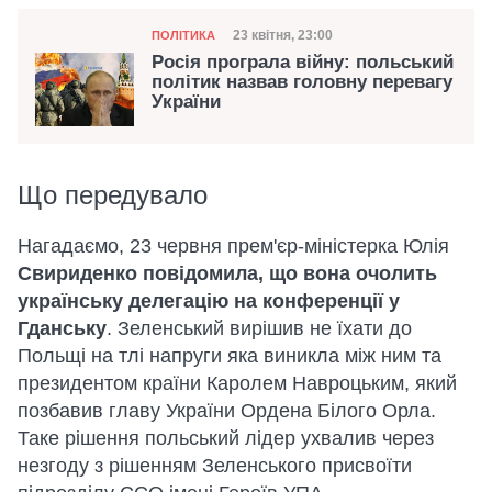
Категорія
Дата публікації
23 квітня, 23:00
ПОЛІТИКА
Росія програла війну: польський
політик назвав головну перевагу
України
Що передувало
Нагадаємо, 23 червня прем'єр-міністерка Юлія
Свириденко повідомила, що вона очолить
українську делегацію на конференції у
Гданську
. Зеленський вирішив не їхати до
Польщі на тлі напруги яка виникла між ним та
президентом країни Каролем Навроцьким, який
позбавив главу України Ордена Білого Орла.
Таке рішення польський лідер ухвалив через
незгоду з рішенням Зеленського присвоїти