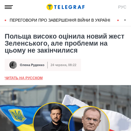
РУС
ПЕРЕГОВОРИ ПРО ЗАВЕРШЕННЯ ВІЙНИ В УКРАЇНІ
КОН
Польща високо оцінила новий жест
Зеленського, але проблеми на
цьому не закінчилися
Олена Руденко
24 червня, 08:22
Автор
Дата публікації
ЧИТАТЬ НА РУССКОМ
А