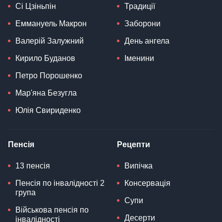
Сі Цзіньпін
Традиції
Еммануель Макрон
Заборони
Валерій Залужний
День ангела
Кирило Буданов
Іменини
Петро Порошенко
Мар'яна Безугла
Юлія Свириденко
Пенсія
Рецепти
13 пенсія
Випічка
Пенсія по інвалідності 2
Консервація
група
Супи
Військова пенсія по
Десерти
інвалідності