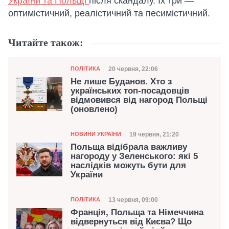
України та Польщі
після скандалу. Їх три —
оптимістичний, реалістичний та песимістичний.
Читайте також:
Категорія
Дата публікації
20 червня, 22:06
ПОЛІТИКА
Не лише Буданов. Хто з
українських топ-посадовців
відмовився від нагород Польщі
(оновлено)
Категорія
Дата публікації
19 червня, 21:20
НОВИНИ УКРАЇНИ
Польща відібрала важливу
нагороду у Зеленського: які 5
наслідків можуть бути для
України
Категорія
Дата публікації
13 червня, 09:00
ПОЛІТИКА
Франція, Польща та Німеччина
відвернуться від Києва? Що