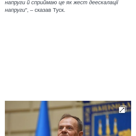
напруги й сприймаю це як жест деескалації
напруги
", – сказав Туск.