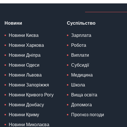
Новини
Суспільство
Новини Києва
Зарплата
Новини Харкова
Робота
Новини Дніпра
Виплати
Новини Одеси
Субсидії
Новини Львова
Медицина
Новини Запоріжжя
Школа
Новини Кривого Рогу
Вища освіта
Новини Донбасу
Допомога
Новини Криму
Прогноз погоди
Новини Миколаєва