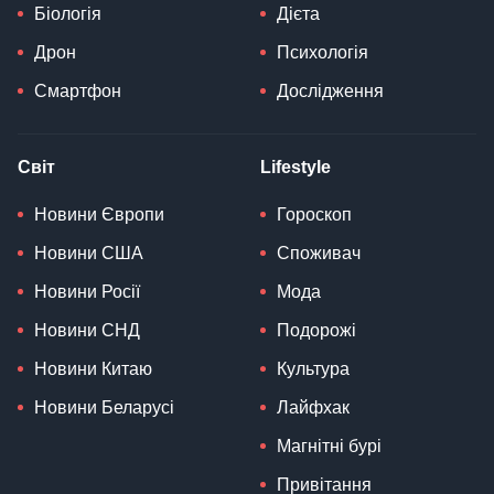
Біологія
Дієта
Дрон
Психологія
Смартфон
Дослідження
Світ
Lifestyle
Новини Європи
Гороскоп
Новини США
Споживач
Новини Росії
Мода
Новини СНД
Подорожі
Новини Китаю
Культура
Новини Беларусі
Лайфхак
Магнітні бурі
Привітання