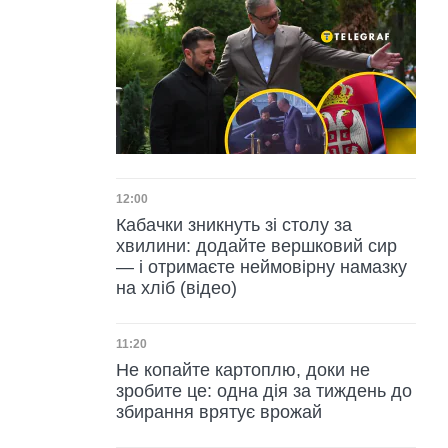
Дата публікації
12:00
Кабачки зникнуть зі столу за
хвилини: додайте вершковий сир
— і отримаєте неймовірну намазку
на хліб (відео)
Дата публікації
11:20
Не копайте картоплю, доки не
зробите це: одна дія за тиждень до
збирання врятує врожай