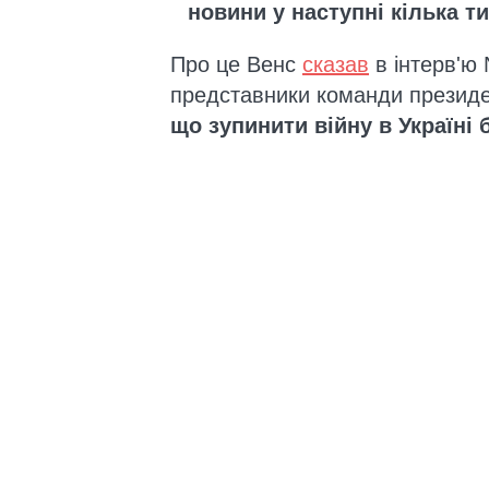
новини у наступні кілька т
Про це Венс
сказав
в інтерв'ю 
представники команди прези
що зупинити війну в Україні 