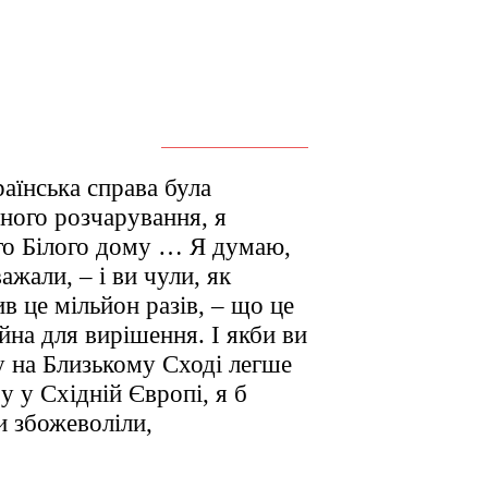
аїнська справа була
ного розчарування, я
го Білого дому … Я думаю,
ажали, – і ви чули, як
в це мільйон разів, – що це
йна для вирішення. І якби ви
у на Близькому Сході легше
у у Східній Європі, я б
и збожеволіли,