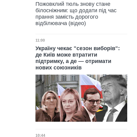
Пожовклий тюль знову стане
білосніжним: що додати під час
прання замість дорогого
відбілювача (відео)
Дата публікації
11:00
Україну чекає "сезон виборів":
де Київ може втратити
підтримку, а де — отримати
нових союзників
Дата публікації
10:44