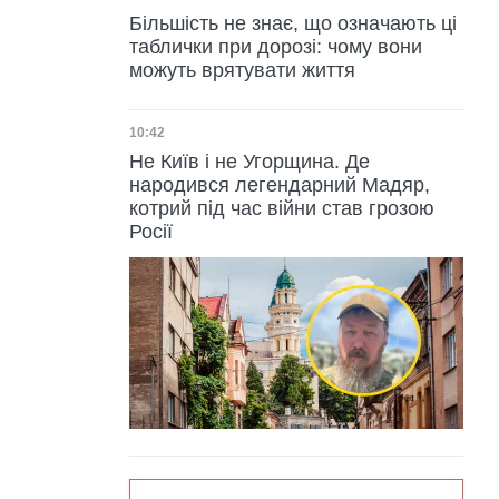
Більшість не знає, що означають ці
таблички при дорозі: чому вони
можуть врятувати життя
Дата публікації
10:42
Не Київ і не Угорщина. Де
народився легендарний Мадяр,
котрий під час війни став грозою
Росії