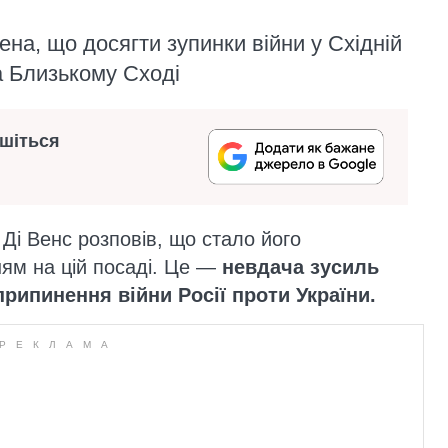
на, що досягти зупинки війни у Східній
а Близькому Сході
ишіться
і Венс розповів, що стало його
ям на цій посаді. Це —
невдача зусиль
рипинення війни Росії проти України.