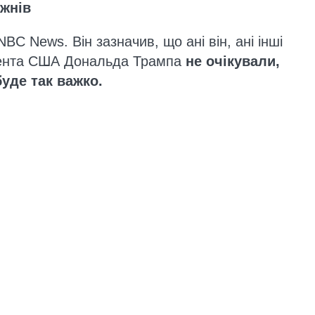
ижнів
NBC News. Він зазначив, що ані він, ані інші
дента США Дональда Трампа
не очікували,
буде так важко.