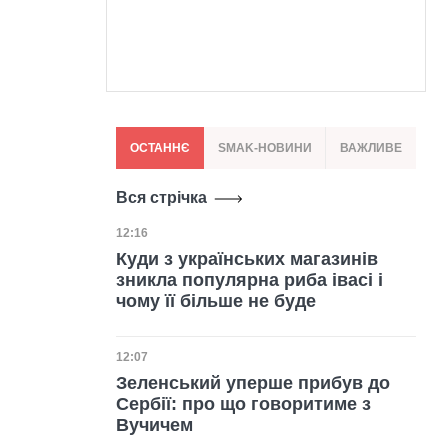
ОСТАННЄ
SMAK-НОВИНИ
ВАЖЛИВЕ
Вся стрічка
Дата публікації
12:16
Куди з українських магазинів
зникла популярна риба івасі і
чому її більше не буде
Дата публікації
12:07
Зеленський уперше прибув до
Сербії: про що говоритиме з
Вучичем