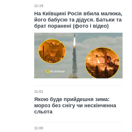
Дата публікації
11:19
На Київщині Росія вбила малюка,
його бабусю та дідуся. Батьки та
брат поранені (фото і відео)
Дата публікації
11:01
Якою буде прийдешня зима:
мороз без снігу чи нескінченна
сльота
Дата публікації
11:00