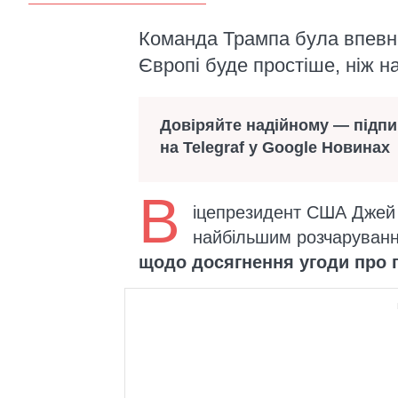
Команда Трампа була впевне
Європі буде простіше, ніж н
Довіряйте надійному — підп
на Telegraf у Google Новинах
В
іцепрезидент США Джей Д
найбільшим розчаруванн
щодо досягнення угоди про п