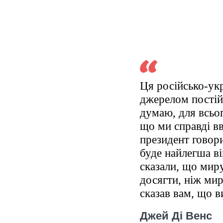
Ця російсько-укр
джерелом постій
думаю, для всьо
що ми справді вв
президент говори
буде найлегша ві
сказали, що мир
досягти, ніж мир
сказав вам, що в
Джей Ді Венс