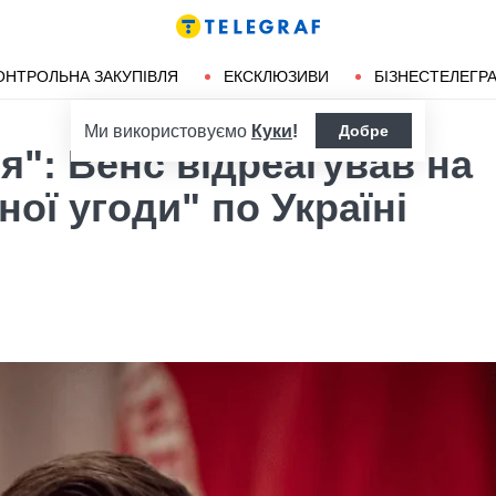
ендліз
Херсон
ОНТРОЛЬНА ЗАКУПІВЛЯ
ЕКСКЛЮЗИВИ
БІЗНЕСТЕЛЕГР
Ми використовуємо
Куки
!
Добре
я": Венс відреагував на
ої угоди" по Україні