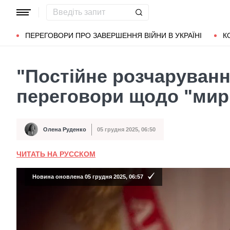
Популярні запити
Маріуполь
Донбас
Зеленський
Л
ПЕРЕГОВОРИ ПРО ЗАВЕРШЕННЯ ВІЙНИ В УКРАЇНІ
К
"Постійне розчаруванн
переговори щодо "мирн
Олена Руденко
05 грудня 2025, 06:50
Автор
Дата публікації
ЧИТАТЬ НА РУССКОМ
Новина оновлена 05 грудня 2025, 06:57