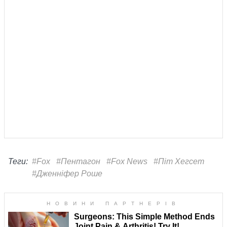
Теги:
#Fox
#Пентагон
#Fox News
#Піт Хегсет
#Дженніфер Роше