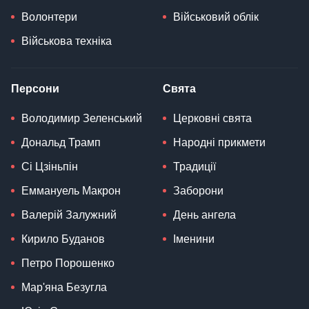
Волонтери
Військовий облік
Військова техніка
Персони
Свята
Володимир Зеленський
Церковні свята
Дональд Трамп
Народні прикмети
Сі Цзіньпін
Традиції
Еммануель Макрон
Заборони
Валерій Залужний
День ангела
Кирило Буданов
Іменини
Петро Порошенко
Мар'яна Безугла