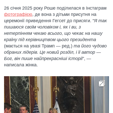
26 січня 2025 року Роше поділилася в Інстаграм
фотографією
, де вона з дітьми присутня на
церемонії приведення Гегсет до присяги. "
Я так
пишаюся своїм чоловіком і, як і ви, з
нетерпінням чекаю всього, що чекає на нашу
країну під керівництвом цього президента
(мається на увазі Трамп — ред.)
та його чудово
обраних лідерів. Це новий розділ, і її автор —
Бог, він пише найпрекрасніші історії
", —
написала жінка.