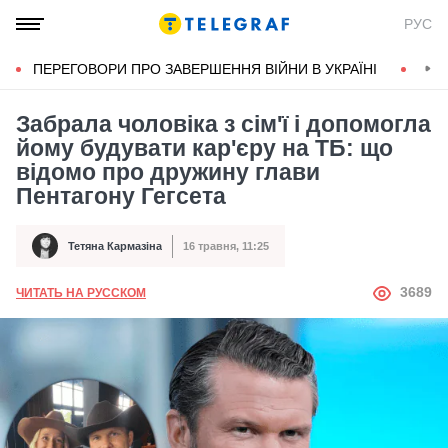
РУС
ПЕРЕГОВОРИ ПРО ЗАВЕРШЕННЯ ВІЙНИ В УКРАЇНІ
КОН
Забрала чоловіка з сім'ї і допомогла
йому будувати кар'єру на ТБ: що
відомо про дружину глави
Пентагону Гегсета
Тетяна Кармазіна
16 травня, 11:25
Автор
Дата публікації
АВТОР
3689
ЧИТАТЬ НА РУССКОМ