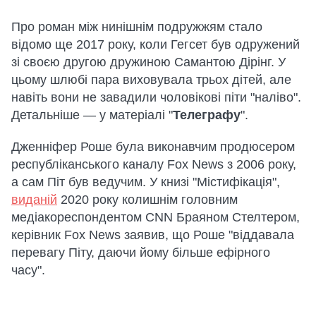
Про роман між нинішнім подружжям стало
відомо ще 2017 року, коли Гегсет був одружений
зі своєю другою дружиною Самантою Дірінг. У
цьому шлюбі пара виховувала трьох дітей, але
навіть вони не завадили чоловікові піти "наліво".
Детальніше — у матеріалі "
Телеграфу
".
Дженніфер Роше була виконавчим продюсером
республіканського каналу Fox News з 2006 року,
а сам Піт був ведучим. У книзі "Містифікація",
виданій
2020 року колишнім головним
медіакореспондентом CNN Браяном Стелтером,
керівник Fox News заявив, що Роше "віддавала
перевагу Піту, даючи йому більше ефірного
часу".