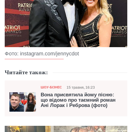
Фото: instagram.com/jennycdot
Читайте також:
Категорія
Дата публікації
15 травня, 16:23
ШОУ-БІЗНЕС
Вона присвятила йому пісню:
що відомо про таємний роман
Ані Лорак і Реброва (фото)