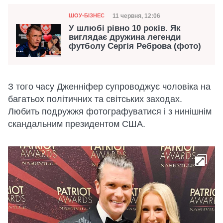
Категорія
Дата публікації
11 червня, 12:06
ШОУ-БІЗНЕС
У шлюбі рівно 10 років. Як
виглядає дружина легенди
футболу Сергія Реброва (фото)
З того часу Дженніфер супроводжує чоловіка на
багатьох політичних та світських заходах.
Любить подружжя фотографуватися і з нинішнім
скандальним президентом США.