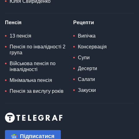
Юлія Свириденко
Пенсія
Рецепти
13 пенсія
Випічка
Пенсія по інвалідності 2
Консервація
група
Супи
Військова пенсія по
Десерти
інвалідності
Салати
Мінімальна пенсія
Закуски
Пенсія за вислугу років
Підписатися