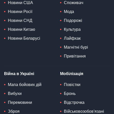
Новини США
Споживач
Новини Росії
Мода
Новини СНД
Подорожі
Новини Китаю
Культура
Новини Беларусі
Лайфхак
Магнітні бурі
Привітання
Війна в Україні
Мобілізація
Мапа бойових дій
Повістки
Вибухи
Бронь
Перемовини
Відстрочка
Зброя
Військовозобов'язані