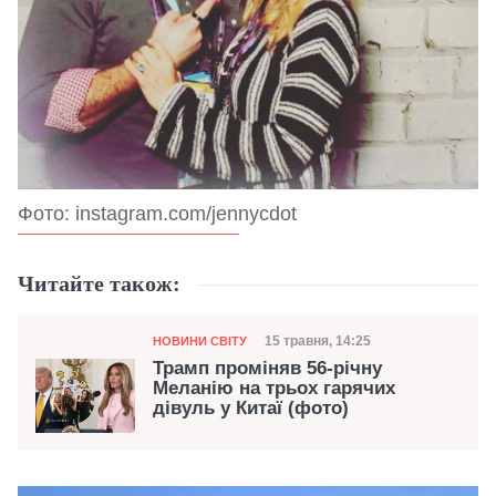
Фото: instagram.com/jennycdot
Читайте також:
Категорія
Дата публікації
15 травня, 14:25
НОВИНИ СВІТУ
Трамп проміняв 56-річну
Меланію на трьох гарячих
дівуль у Китаї (фото)