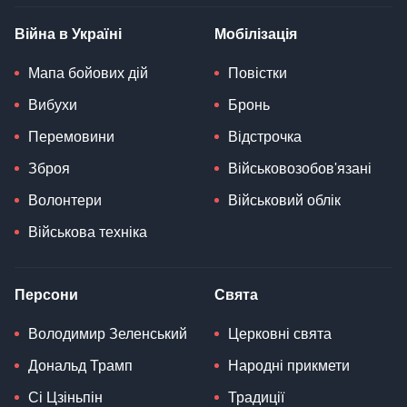
Війна в Україні
Мобілізація
Мапа бойових дій
Повістки
Вибухи
Бронь
Перемовини
Відстрочка
Зброя
Військовозобов'язані
Волонтери
Військовий облік
Військова техніка
Персони
Свята
Володимир Зеленський
Церковні свята
Дональд Трамп
Народні прикмети
Сі Цзіньпін
Традиції