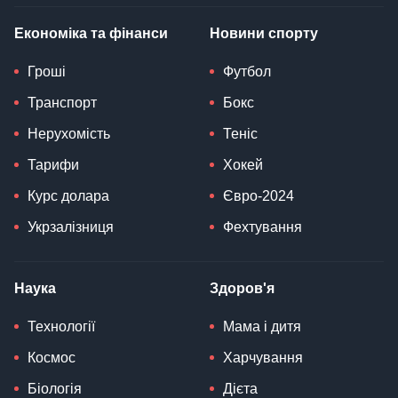
Економіка та фінанси
Новини спорту
Гроші
Футбол
Транспорт
Бокс
Нерухомість
Теніс
Тарифи
Хокей
Курс долара
Євро-2024
Укрзалізниця
Фехтування
Наука
Здоров'я
Технології
Мама і дитя
Космос
Харчування
Біологія
Дієта