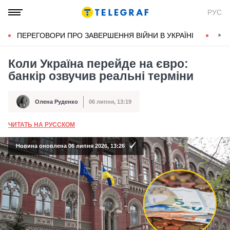
РУС
ПЕРЕГОВОРИ ПРО ЗАВЕРШЕННЯ ВІЙНИ В УКРАЇНІ
КОН
Коли Україна перейде на євро:
банкір озвучив реальні терміни
Олена Руденко
06 липня, 13:19
Автор
Дата публікації
ЧИТАТЬ НА РУССКОМ
А
Новина оновлена 06 липня 2026, 13:26