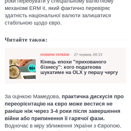
роки перебувати у спеціальному валютному
механізмі ERM II, який фактично перевіряє
здатність національної валюти залишатися
стабільною щодо євро.
Читайте також:
Категорія
Дата публікації
27 червня, 09:33
НОВИНИ УКРАЇНИ
Кінець епохи "прихованого
бізнесу": кого податкова
шукатиме на OLX у першу чергу
За оцінкою Мамедова,
практична дискусія про
переорієнтацію на євро може вестися не
раніше ніж через 3-4 роки після завершення
війни або припинення її гарячої фази.
Водночас в міру зближення України з Європою,