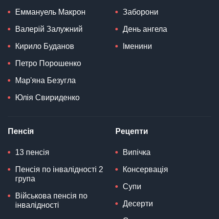
Еммануель Макрон
Заборони
Валерій Залужний
День ангела
Кирило Буданов
Іменини
Петро Порошенко
Мар'яна Безугла
Юлія Свириденко
Пенсія
Рецепти
13 пенсія
Випічка
Пенсія по інвалідності 2
Консервація
група
Супи
Військова пенсія по
Десерти
інвалідності