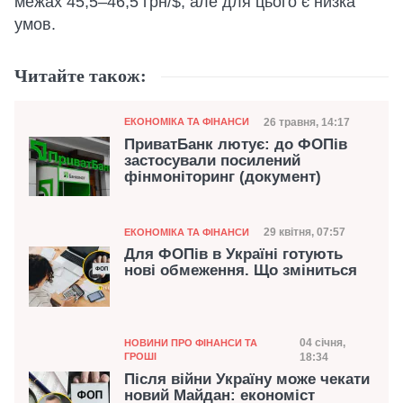
межах 45,5–46,5 грн/$, але для цього є низка
умов.
Читайте також:
Категорія
Дата публікації
26 травня, 14:17
ЕКОНОМІКА ТА ФІНАНСИ
ПриватБанк лютує: до ФОПів
застосували посилений
фінмоніторинг (документ)
Категорія
Дата публікації
29 квітня, 07:57
ЕКОНОМІКА ТА ФІНАНСИ
Для ФОПів в Україні готують
нові обмеження. Що зміниться
Категорія
Дата публіка
04 січня,
НОВИНИ ПРО ФІНАНСИ ТА
ГРОШІ
18:34
Після війни Україну може чекати
новий Майдан: економіст