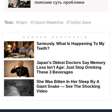
пояснив суть проблеми
Теги:
#Євро
#Сергій Мамедов
#Глобус Банк