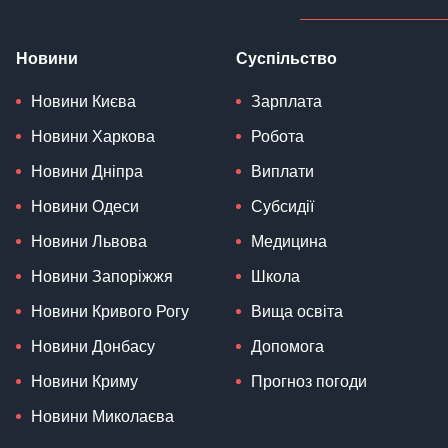
Новини
Суспільство
Новини Києва
Зарплата
Новини Харкова
Робота
Новини Дніпра
Виплати
Новини Одеси
Субсидії
Новини Львова
Медицина
Новини Запоріжжя
Школа
Новини Кривого Рогу
Вища освіта
Новини Донбасу
Допомога
Новини Криму
Прогноз погоди
Новини Миколаєва