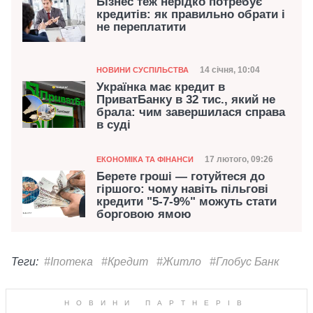
Бізнес теж нерідко потребує
кредитів: як правильно обрати і
не переплатити
Категорія
Дата публікації
14 січня, 10:04
НОВИНИ СУСПІЛЬСТВА
Українка має кредит в
ПриватБанку в 32 тис., який не
брала: чим завершилася справа
в суді
Категорія
Дата публікації
17 лютого, 09:26
ЕКОНОМІКА ТА ФІНАНСИ
Берете гроші — готуйтеся до
гіршого: чому навіть пільгові
кредити "5-7-9%" можуть стати
борговою ямою
Теги:
#Іпотека
#Кредит
#Житло
#Глобус Банк