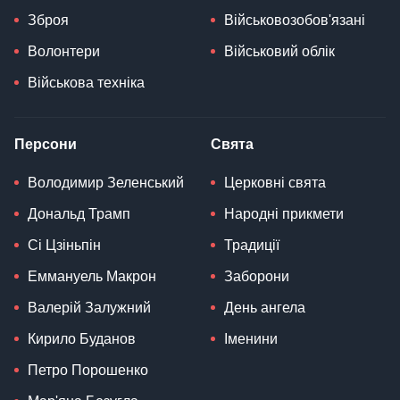
Зброя
Військовозобов'язані
Волонтери
Військовий облік
Військова техніка
Персони
Свята
Володимир Зеленський
Церковні свята
Дональд Трамп
Народні прикмети
Сі Цзіньпін
Традиції
Еммануель Макрон
Заборони
Валерій Залужний
День ангела
Кирило Буданов
Іменини
Петро Порошенко