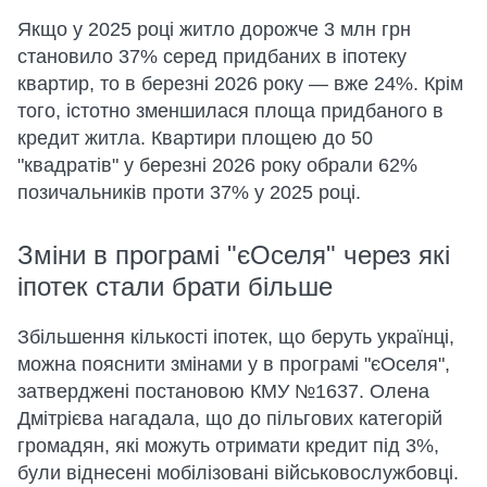
Якщо у 2025 році житло дорожче 3 млн грн
становило 37% серед придбаних в іпотеку
квартир, то в березні 2026 року — вже 24%. Крім
того, істотно зменшилася площа придбаного в
кредит житла. Квартири площею до 50
"квадратів" у березні 2026 року обрали 62%
позичальників проти 37% у 2025 році.
Зміни в програмі "єОселя" через які
іпотек стали брати більше
Збільшення кількості іпотек, що беруть українці,
можна пояснити змінами у в програмі "єОселя",
затверджені постановою КМУ №1637. Олена
Дмітрієва нагадала, що до пільгових категорій
громадян, які можуть отримати кредит під 3%,
були віднесені мобілізовані військовослужбовці.