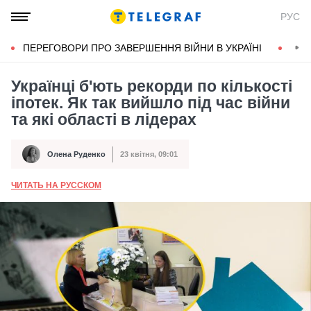
РУС
ПЕРЕГОВОРИ ПРО ЗАВЕРШЕННЯ ВІЙНИ В УКРАЇНІ
КОН
Українці б'ють рекорди по кількості
іпотек. Як так вийшло під час війни
та які області в лідерах
Олена Руденко
23 квітня, 09:01
Автор
Дата публікації
ЧИТАТЬ НА РУССКОМ
А