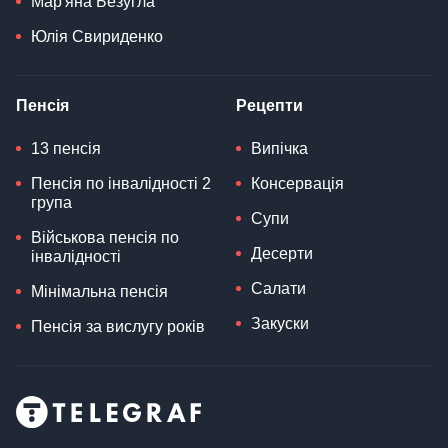
Мар'яна Безугла
Юлія Свириденко
Пенсія
Рецепти
13 пенсія
Випічка
Пенсія по інвалідності 2
Консервація
група
Супи
Військова пенсія по
Десерти
інвалідності
Салати
Мінімальна пенсія
Закуски
Пенсія за вислугу років