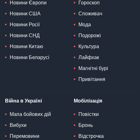
Новини Європи
Гороскоп
Новини США
Споживач
Новини Росії
Мода
Новини СНД
Подорожі
Новини Китаю
Культура
Новини Беларусі
Лайфхак
Магнітні бурі
Привітання
Війна в Україні
Мобілізація
Мапа бойових дій
Повістки
Вибухи
Бронь
Перемовини
Відстрочка