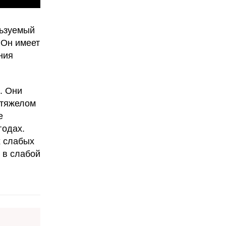
льзуемый
 Он имеет
ния
. Они
 тяжелом
е
годах.
х слабых
 в слабой