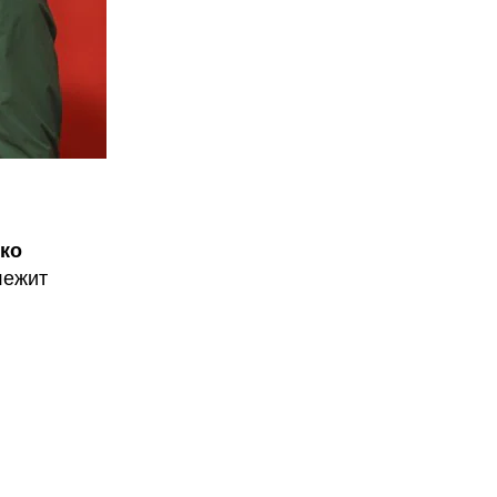
ко
лежит