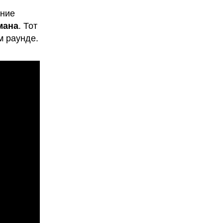
ение
мана
. Тот
м раунде.