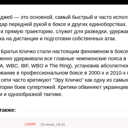
: джеб — это основной, самый быстрый и часто испо
дар передней рукой в боксе и других единоборствах.
 и прямую траекторию, служит для разведки, удержа
ка на дистанции и подготовки собственных атак.
 Братья Кличко стали настоящим феноменом в боксе
енно удерживали все главные чемпионские пояса в
A, WBC, IBF, WBO и The Ring), установив абсолютно
вание в профессиональном боксе в 2000-х и 2010-х 
 сети часто критикуют "Эру Кличко" как одну из самы
стории боев супертяжей. Критики обвиняют украинцев
и и однообразной тактике.
также:
Категория
Дата публикации
20 июня, 18:41
СПОРТ