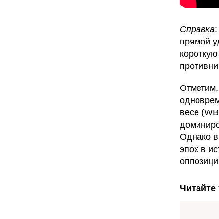
Справка
прямой у
короткую
противни
Отметим,
одноврем
весе (WB
доминиро
Однако в
эпох в и
оппозици
Читайте 