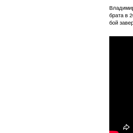
Владимир
брата в 
бой заве