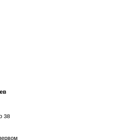
ев
о 38
 первом