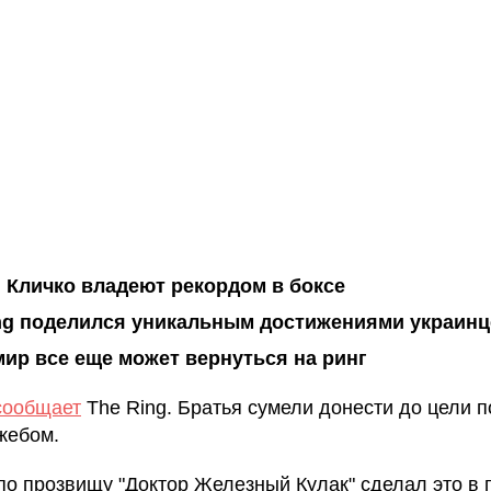
 Кличко владеют рекордом в боксе
ng поделился уникальным достижениями украинц
ир все еще может вернуться на ринг
сообщает
The Ring. Братья сумели донести до цели п
жебом.
по прозвищу "Доктор Железный Кулак" сделал это в