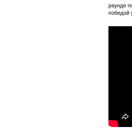
раунде п
победой 