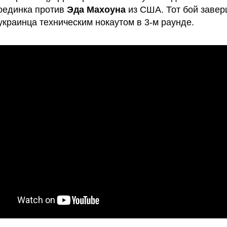
оединка против
Эда Махоуна
из США. Тот бой заве
украинца техническим нокаутом в 3-м раунде.