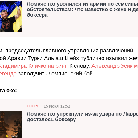
Ломаченко уволился из армии по семейн
обстоятельствам: что известно о жене и д
боксера
, председатель главного управления развлечений
ой Аравии Турки Аль аш-Шейх публично изъявил же
Владимира Кличко на ринг
. К слову,
Александр Усик 
егенде
заполучить чемпионский бой.
также:
Категория
Дата публикации
15 июня, 12:52
СПОРТ
Ломаченко упрекнули из-за удара по Лавре
досталось боксеру