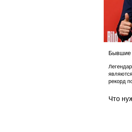
Бывшие 
Легендар
являются
рекорд п
Что ну