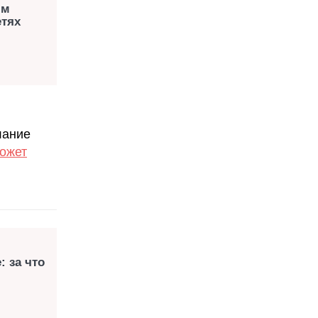
ым
етях
лание
может
: за что