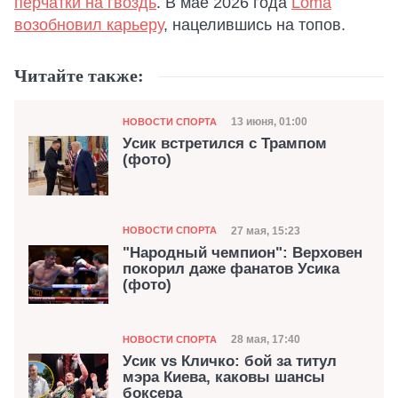
перчатки на гвоздь
. В мае 2026 года
Loma
возобновил карьеру
, нацелившись на топов.
Читайте также:
Категория
Дата публикации
13 июня, 01:00
НОВОСТИ СПОРТА
Усик встретился с Трампом
(фото)
Категория
Дата публикации
27 мая, 15:23
НОВОСТИ СПОРТА
"Народный чемпион": Верховен
покорил даже фанатов Усика
(фото)
Категория
Дата публикации
28 мая, 17:40
НОВОСТИ СПОРТА
Усик vs Кличко: бой за титул
мэра Киева, каковы шансы
боксера