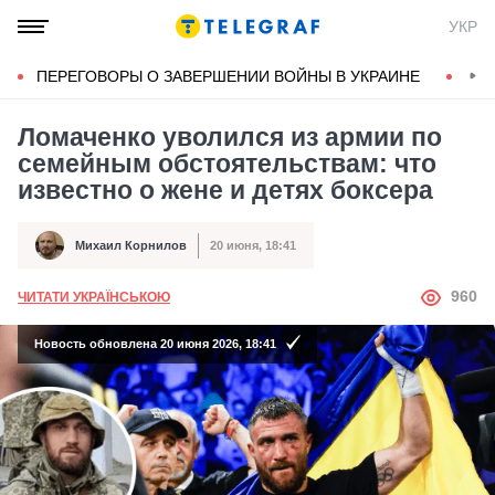
УКР
ПЕРЕГОВОРЫ О ЗАВЕРШЕНИИ ВОЙНЫ В УКРАИНЕ
КОН
Ломаченко уволился из армии по
семейным обстоятельствам: что
известно о жене и детях боксера
Михаил Корнилов
20 июня, 18:41
Автор
Дата публикации
АВТОР
960
ЧИТАТИ УКРАЇНСЬКОЮ
Новость обновлена 20 июня 2026, 18:41