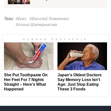
Теги:
#Бокс
#Василий Ломаченко
#Алина Шатерникова