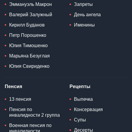
Эммануэль Макрон
Запреты
Валерий Залужный
День ангела
Кирилл Буданов
Именины
Петр Порошенко
Юлия Тимошенко
Марьяна Безуглая
Юлия Свириденко
Пенсия
Рецепты
13 пенсия
Выпечка
Пенсия по
Консервация
инвалидности 2 группа
Супы
Военная пенсия по
Десерты
инвалидности