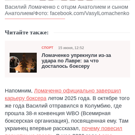
Василий Ломаченко с отцом Анатолием и сыном
Анатолием/Фото: facebook.com/VasylLomachenko
Читайте также:
Категория
Дата публикации
15 июня, 12:52
СПОРТ
Ломаченко упрекнули из-за
удара по Лавре: за что
досталось боксеру
Напомним,
Ломаченко официально завершил
карьеру боксера
летом 2025 года. В октябре того
же года Василий отправился в Колумбию, где
прошла 38-я конвенция WBO (Всемирная
боксерская организация), посвященная ему. Там
украинец впервые рассказал,
почему повесил