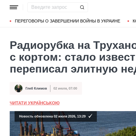
Популярные запросы
Мариуполь
Донбасс
Зеленский
ПЕРЕГОВОРЫ О ЗАВЕРШЕНИИ ВОЙНЫ В УКРАИНЕ
К
Радиорубка на Трухан
с кортом: стало извест
переписал элитную н
Глеб Климов
02 июля, 07:00
Автор
Дата публикации
ЧИТАТИ УКРАЇНСЬКОЮ
Новость обновлена 02 июля 2026, 13:29