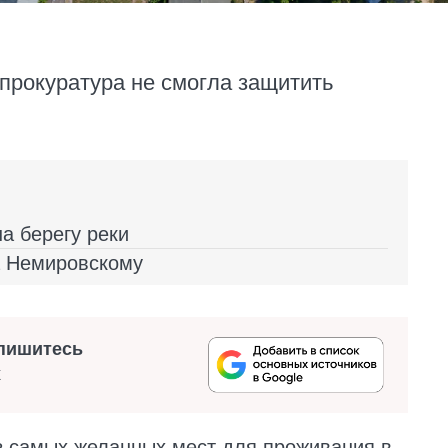
прокуратура не смогла защитить
на берегу реки
а Немировскому
пишитесь
х
из самых желанных мест для проживания в