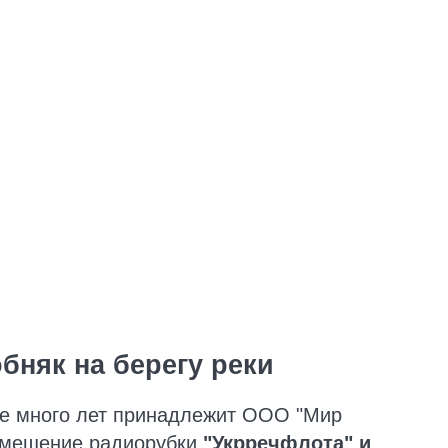
бняк на берегу реки
же много лет принадлежит ООО "Мир
омещение радиорубки
"Укрречфлота" и