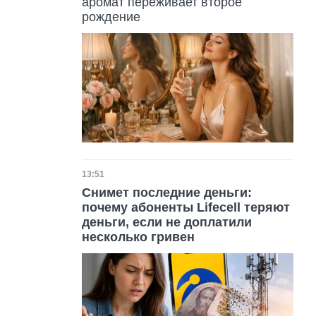
аромат переживает второе
рождение
Дата публикации
13:51
Снимет последние деньги:
почему абоненты Lifecell теряют
деньги, если не доплатили
несколько гривен