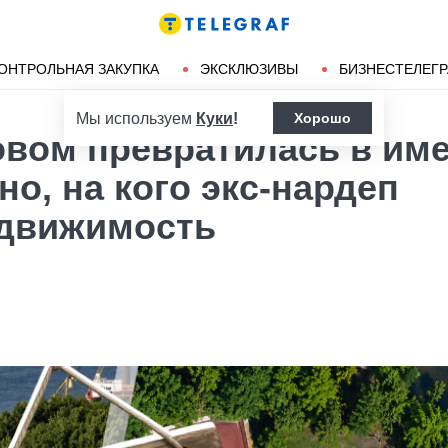
Ленд-лиз
Херсон
ОНТРОЛЬНАЯ ЗАКУПКА
ЭКСКЛЮЗИВЫ
БИЗНЕСТЕЛЕГ
Мы используем
Куки
!
Хорошо
овом превратилась в им
но, на кого экс-нардеп
едвижимость