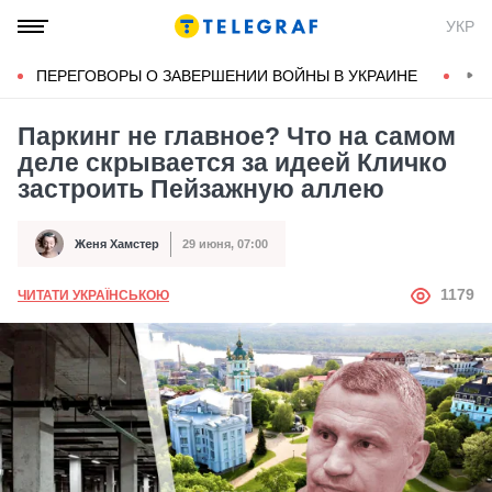
УКР
ПЕРЕГОВОРЫ О ЗАВЕРШЕНИИ ВОЙНЫ В УКРАИНЕ
КОН
Паркинг не главное? Что на самом
деле скрывается за идеей Кличко
застроить Пейзажную аллею
Женя Хамстер
29 июня, 07:00
Автор
Дата публикации
АВТОР
1179
ЧИТАТИ УКРАЇНСЬКОЮ