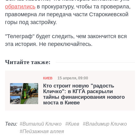
обратились
в прокуратуру, чтобы та проверила,
правомерна ли передача части Старокиевской
горы под застройку.
"Телеграф" будет следить, чем закончится вся
эта история. Не переключайтесь.
Читайте также:
Категория
Дата публикации
15 апреля, 09:00
КИЕВ
Кто строит новую "радость
Кличко": в КГГА раскрыли
тайны финансирования нового
моста в Киеве
Теги:
#Виталий Кличко
#Киев
#Владимир Кличко
#Пейзажная аллея