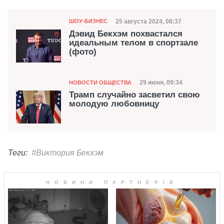
Категория
Дата публикации
25 августа 2024, 08:37
ШОУ-БИЗНЕС
Дэвид Бекхэм похвастался
идеальным телом в спортзале
(фото)
Категория
Дата публикации
29 июня, 09:34
НОВОСТИ ОБЩЕСТВА
Трамп случайно засветил свою
молодую любовницу
Теги:
#Виктория Бекхэм