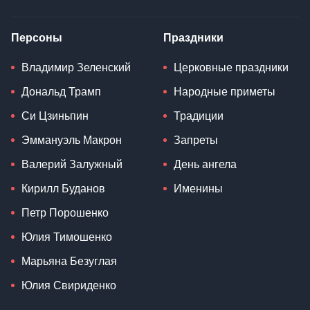
Персоны
Праздники
Владимир Зеленский
Церковные праздники
Дональд Трамп
Народные приметы
Си Цзиньпин
Традиции
Эммануэль Макрон
Запреты
Валерий Залужный
День ангела
Кирилл Буданов
Именины
Петр Порошенко
Юлия Тимошенко
Марьяна Безуглая
Юлия Свириденко