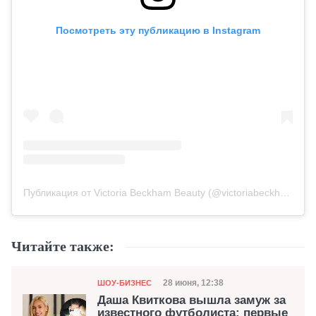
Посмотреть эту публикацию в Instagram
Публикация от Victoria Beckham Beauty (@victoriabeckhambeauty)
Читайте также:
Категория
Дата публикации
28 июня, 12:38
ШОУ-БИЗНЕС
Даша Квиткова вышла замуж за
известного футболиста: первые