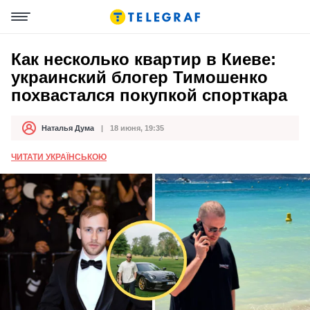
Как несколько квартир в Киеве:
украинский блогер Тимошенко
похвастался покупкой спорткара
Наталья Дума
18 июня, 19:35
Автор
Дата публикации
ЧИТАТИ УКРАЇНСЬКОЮ