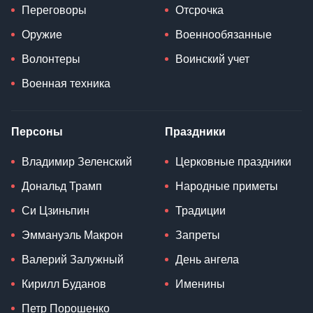
Переговоры
Отсрочка
Оружие
Военнообязанные
Волонтеры
Воинский учет
Военная техника
Персоны
Праздники
Владимир Зеленский
Церковные праздники
Дональд Трамп
Народные приметы
Си Цзиньпин
Традиции
Эммануэль Макрон
Запреты
Валерий Залужный
День ангела
Кирилл Буданов
Именины
Петр Порошенко