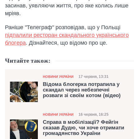
засинав, уявляючи життя, про яке колись лише
мріяв.
Раніше "Телеграф" розповідав, що у Польщі
підпалили ресторан скандального українського
блогера
. Дізнайтеся, що відомо про це.
Читайте також:
Категорія
Дата публікації
17 червня, 13:31
НОВИНИ УКРАЇНИ
Відома блогерка потрапила у
скандал через небезпечні
розваги зі своїм котом (відео)
Категорія
Дата публікації
16 червня, 16:25
НОВИНИ УКРАЇНИ
Справа в мобілізації? Фейгін
сказав Дудю, чи хоче отримати
громадянство України