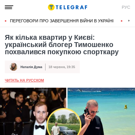
РУС
ПЕРЕГОВОРИ ПРО ЗАВЕРШЕННЯ ВІЙНИ В УКРАЇНІ
КОН
Як кілька квартир у Києві:
український блогер Тимошенко
похвалився покупкою спорткару
Наталія Дума
18 червня, 19:35
Автор
Дата публікації
ЧИТАТЬ НА РУССКОМ
А