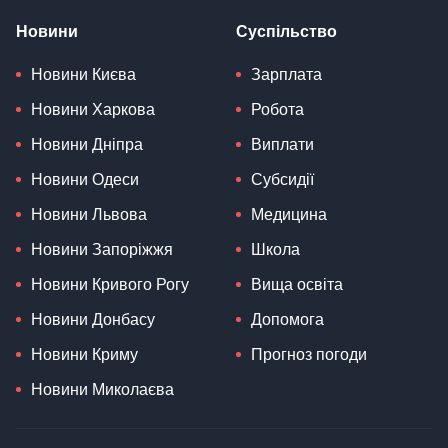
Новини
Суспільство
Новини Києва
Зарплата
Новини Харкова
Робота
Новини Дніпра
Виплати
Новини Одеси
Субсидії
Новини Львова
Медицина
Новини Запоріжжя
Школа
Новини Кривого Рогу
Вища освіта
Новини Донбасу
Допомога
Новини Криму
Прогноз погоди
Новини Миколаєва