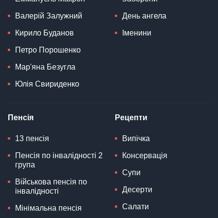
Валерій Залужний
День ангела
Кирило Буданов
Іменини
Петро Порошенко
Мар'яна Безугла
Юлія Свириденко
Пенсія
Рецепти
13 пенсія
Випічка
Пенсія по інвалідності 2
Консервація
група
Супи
Військова пенсія по
Десерти
інвалідності
Салати
Мінімальна пенсія