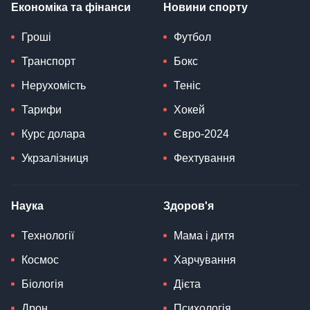
Економіка та фінанси
Новини спорту
Гроші
Футбол
Транспорт
Бокс
Нерухомість
Теніс
Тарифи
Хокей
Курс долара
Євро-2024
Укрзалізниця
Фехтування
Наука
Здоров'я
Технології
Мама і дитя
Космос
Харчування
Біологія
Дієта
Дрон
Психологія