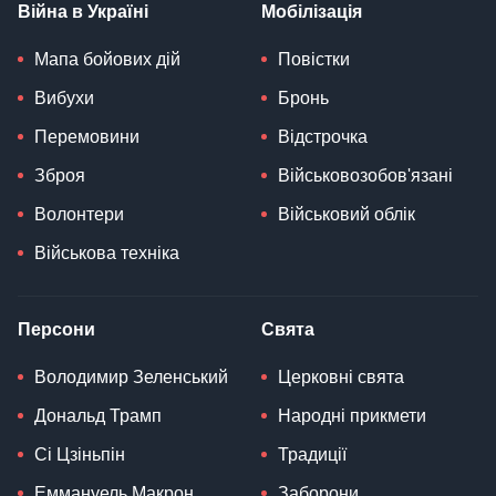
Війна в Україні
Мобілізація
Мапа бойових дій
Повістки
Вибухи
Бронь
Перемовини
Відстрочка
Зброя
Військовозобов'язані
Волонтери
Військовий облік
Військова техніка
Персони
Свята
Володимир Зеленський
Церковні свята
Дональд Трамп
Народні прикмети
Сі Цзіньпін
Традиції
Еммануель Макрон
Заборони