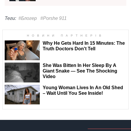
Теги:
#Блогер
#Porshe 911