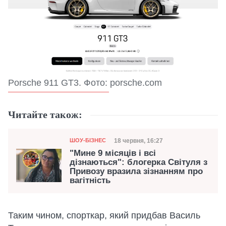
Porsche 911 GT3. Фото: porsche.com
Читайте також:
Категорія
Дата публікації
18 червня, 16:27
ШОУ-БІЗНЕС
"Мине 9 місяців і всі
дізнаються": блогерка Світуля з
Привозу вразила зізнанням про
вагітність
Таким чином, спорткар, який придбав Василь