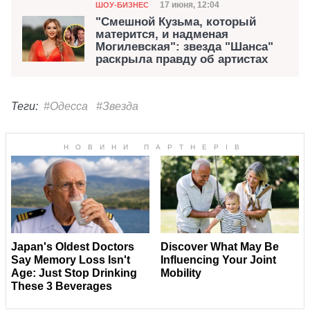
Категория
Дата публикации
17 июня, 12:04
ШОУ-БИЗНЕС
"Смешной Кузьма, который
матерится, и надменая
Могилевская": звезда "Шанса"
раскрыла правду об артистах
Теги:
#Одесса
#Звезда