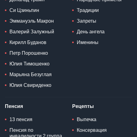
Си Цзиньпин
Традиции
Эммануэль Макрон
Запреты
Валерий Залужный
День ангела
Кирилл Буданов
Именины
Петр Порошенко
Юлия Тимошенко
Марьяна Безуглая
Юлия Свириденко
Пенсия
Рецепты
13 пенсия
Выпечка
Пенсия по
Консервация
инвалидности 2 группа